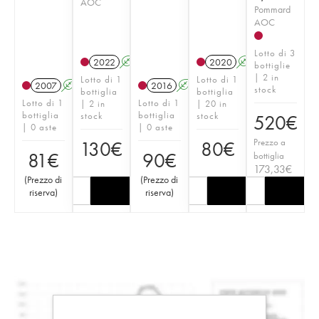
AOC
Pommard
AOC
Lotto di 3
2022
A
2020
A
bottiglie
| 2 in
Lotto di 1
Lotto di 1
2007
A
2016
A
stock
bottiglia
bottiglia
Lotto di 1
Lotto di 1
| 2 in
| 20 in
bottiglia
bottiglia
stock
stock
520
€
| 0 aste
| 0 aste
Prezzo a
130
€
80
€
81
€
90
€
bottiglia
173,33
€
(
Prezzo di
(
Prezzo di
riserva
)
riserva
)