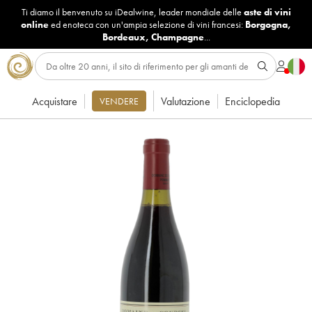
Ti diamo il benvenuto su iDealwine, leader mondiale delle
aste di vini
online
ed enoteca con un'ampia selezione di vini francesi:
Borgogna
,
Bordeaux
,
Champagne
...
Acquistare
Valutazione
Enciclopedia
VENDERE