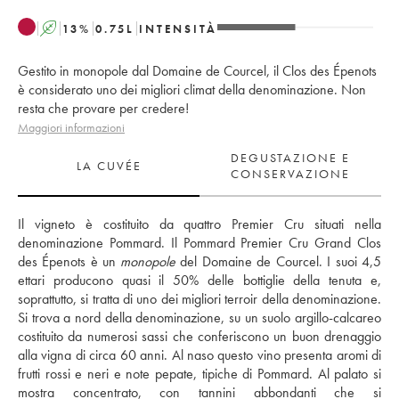
A
13
%
0.75
L
INTENSITÀ
Gestito in monopole dal Domaine de Courcel, il Clos des Épenots
è considerato uno dei migliori climat della denominazione. Non
resta che provare per credere!
Maggiori informazioni
DEGUSTAZIONE E
LA CUVÉE
CONSERVAZIONE
Il vigneto è costituito da quattro Premier Cru situati nella 
denominazione Pommard. Il Pommard Premier Cru Grand Clos 
des Épenots è un 
monopole
 del Domaine de Courcel. I suoi 4,5 
ettari producono quasi il 50% delle bottiglie della tenuta e, 
soprattutto, si tratta di uno dei migliori terroir della denominazione. 
Si trova a nord della denominazione, su un suolo argillo-calcareo 
costituito da numerosi sassi che conferiscono un buon drenaggio 
alla vigna di circa 60 anni. Al naso questo vino presenta aromi di 
frutti rossi e neri e note pepate, tipiche di Pommard. Al palato si 
mostra concentrato, con tannini abbondanti che si 