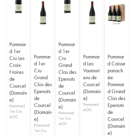
Pommar
Pommar
d 1er
d 1er
Pommar
Pommar
Pommar
Cru Les
Cru
d 1er
d Les
d Caisse
Croix
Grand
Cru
Vaumuri
panach
Noires
Clos des
Grand
ens de
ée
de
Epenots
Clos des
Courcel
Pommar
Courcel
de
Epenots
(Domain
d Grand
(Domain
Courcel
de
e)
Clos des
e)
(Domain
Courcel
Pommard
Epenots
Pommard
e)
AOC
1er Cru
(Domain
de
Pommard
AOC
e)
1er Cru
Courcel
AOC
Pommard
(Domain
1er Cru
e)