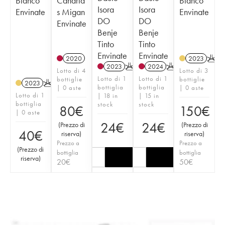
Blanco
Canaria
Blanco
Isora
Isora
Envinate
s Migan
Envinate
DO
DO
Envinate
Benje
Benje
Tinto
Tinto
Envinate
Envinate
2020
2023
K
2023
K
2024
K
Lotto di 4
Lotto di 3
Lotto di 1
Lotto di 1
bottiglie
bottiglie
2023
K
bottiglia
bottiglia
| 0 aste
| 0 aste
Lotto di 1
| 18 in
| 15 in
bottiglia
stock
stock
80
€
150
€
| 0 aste
24
€
24
€
(
Prezzo di
(
Prezzo di
40
€
riserva
)
riserva
)
Prezzo a
Prezzo a
(
Prezzo di
bottiglia
bottiglia
riserva
)
20
€
50
€