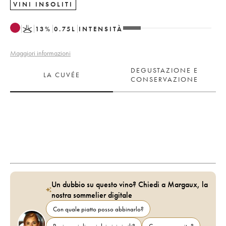
VINI INSOLITI
K
13
%
0.75
L
INTENSITÀ
Maggiori informazioni
DEGUSTAZIONE E
LA CUVÉE
CONSERVAZIONE
Un dubbio su questo vino? Chiedi a Margaux, la
nostra sommelier digitale
Con quale piatto posso abbinarlo?