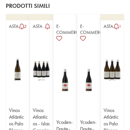
PRODOTTI SIMILI
ASTA
ASTA
E-
E-
ASTA
2
1
COMMERCE
COMMERCE
Vinos
Vinos
Vinos
Atlántic
Atlantic
Atlántic
Ycoden-
Ycoden-
os Palo
os - Islas
os Palo
Daute-
Daute-