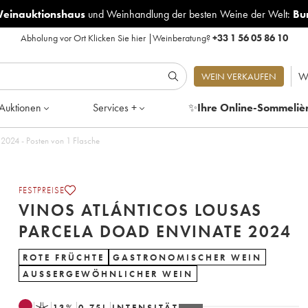
Weinauktionshaus
und
Weinhandlung der besten Weine der Welt:
Bu
Abholung vor Ort
Klicken Sie hier
|
Weinberatung?
+33 1 56 05 86 10
W
WEIN VERKAUFEN
Auktionen
Services +
✨
Ihre Online-Sommeliè
Vinos Atlánticos Lousas Parcela Doad Envinate 2024 - Posten von 1 Flasche
FESTPREISE
VINOS ATLÁNTICOS LOUSAS
PARCELA DOAD ENVINATE 2024
ROTE FRÜCHTE
GASTRONOMISCHER WEIN
AUSSERGEWÖHNLICHER WEIN
K
13
%
0.75
L
INTENSITÄT