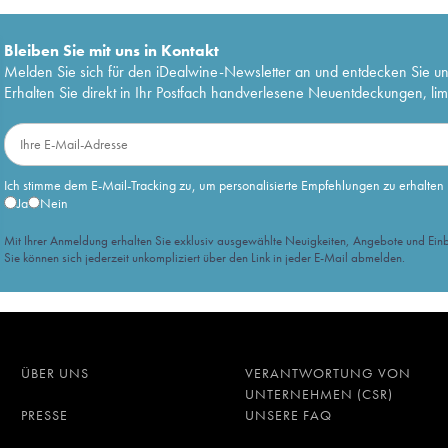
Bleiben Sie mit uns in Kontakt
Melden Sie sich für den iDealwine-Newsletter an und entdecken Sie u
Erhalten Sie direkt in Ihr Postfach handverlesene Neuentdeckungen, lim
Ich stimme dem E-Mail-Tracking zu, um personalisierte Empfehlungen zu erhalten
Ja
Nein
Mit Ihrer Anmeldung erhalten Sie exklusiv ausgewählte Neuigkeiten, Angebote und Einb
Sie können sich jederzeit unkompliziert über den Link in jeder E-Mail abmelden.
ÜBER UNS
VERANTWORTUNG VON
UNTERNEHMEN (CSR)
PRESSE
UNSERE FAQ