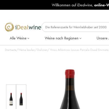
Willkommen auf iDealwine,
online-
Alle Weine
Weine nach Regionen
Unsere 
Startseite
/
Weine kaufen
/
Galizien
/