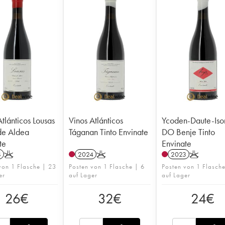
Atlánticos Lousas
Vinos Atlánticos
Ycoden-Daute-Iso
de Aldea
Táganan Tinto Envinate
DO Benje Tinto
te
Envinate
4
K
2024
K
2023
K
von 1 Flasche | 23
Posten von 1 Flasche | 6
Posten von 1 Flasche
er
auf Lager
auf Lager
26
€
32
€
24
€