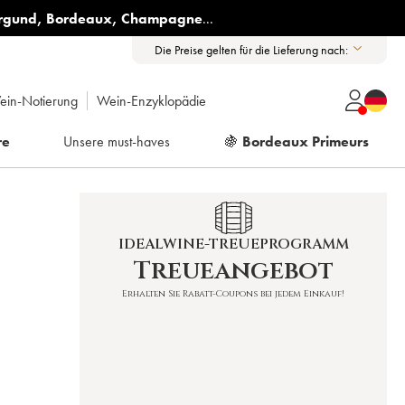
rgund
,
Bordeaux
,
Champagne
...
Die Preise gelten für die Lieferung nach:
ein-Notierung
Wein-Enzyklopädie
re
Unsere must-haves
🍇
Bordeaux Primeurs
IDEALWINE-TREUEPROGRAMM
Treueangebot
Erhalten Sie Rabatt-Coupons bei jedem Einkauf!