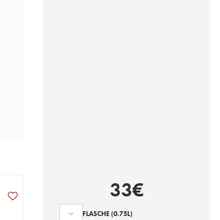
33
€
FLASCHE
(0.75L)