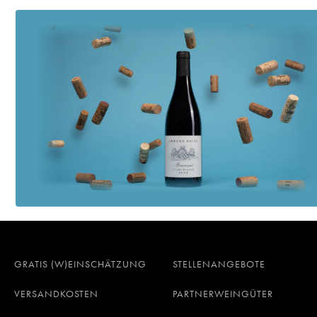
GRATIS (W)EINSCHÄTZUNG
STELLENANGEBOTE
VERSANDKOSTEN
PARTNERWEINGÜTER