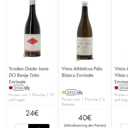
Ycoden-Daute-Isora
Vinos Atlánticos Palo
Vinos 
DO Benje Tinto
Blanco Envinate
Viñas 
Envinate
Envina
2024
K
202
2023
K
Posten von 1 Flasche | 17
Posten 
Posten von 1 Flasche | 0
auf Lager
auf Lag
Gebote
24
€
40
€
(
Aktualisierung des Preises
)