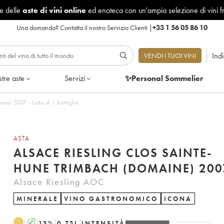
le delle
aste di vini online
ed enoteca con un'ampia selezione di vini f
Una domanda?
Contatta il nostro Servizio Clienti
|
+33 1 56 05 86 10
Ind
VENDI I TUOI VINI
tre aste
Servizi
✨Personal Sommelier
ne) 2007 - Lotto di 1 bottiglia
ASTA
ALSACE RIESLING CLOS SAINTE-
HUNE TRIMBACH (DOMAINE) 200
Alsace Riesling AOC
MINERALE
VINO GASTRONOMICO
ICONA
A
13
%
0.75
L
INTENSITÀ