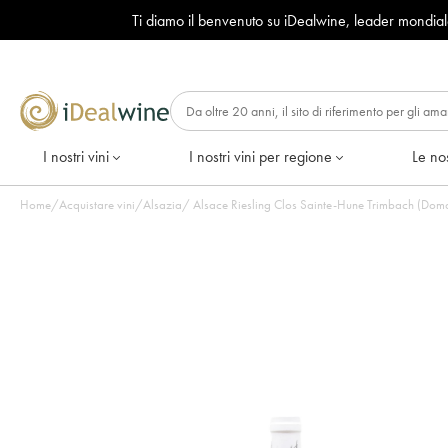
Ti diamo il benvenuto su iDealwine, leader mondia
I nostri vini
I nostri vini per regione
Le nos
Home
/
Acquistare vini
/
Alsazia
/
Alsace Riesling Clos Sainte-Hune Trimbach (Domai