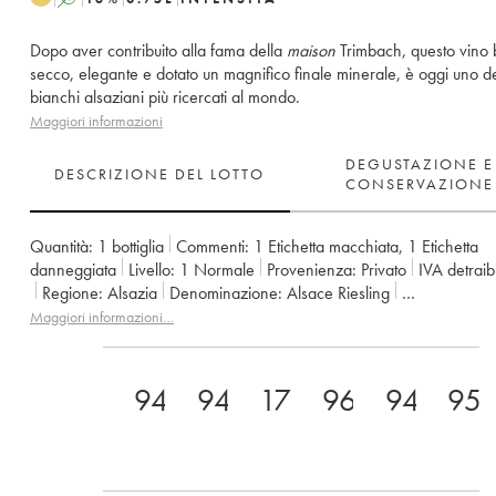
Dopo aver contribuito alla fama della
maison
Trimbach, questo vino 
secco, elegante e dotato un magnifico finale minerale, è oggi uno de
bianchi alsaziani più ricercati al mondo.
Maggiori informazioni
DEGUSTAZIONE E
DESCRIZIONE DEL LOTTO
CONSERVAZIONE
Quantità:
1 bottiglia
Commenti:
1 Etichetta macchiata
,
1 Etichetta
danneggiata
Livello:
1
Normale
Provenienza:
privato
IVA detraib
Regione:
Alsazia
Denominazione:
Alsace Riesling
Proprietario:
Trimbach (Domaine)
Maggiori informazioni…
94
94
17
96
94(+)/1
95