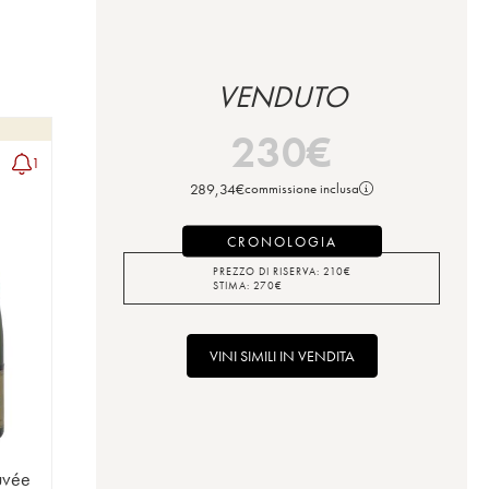
VENDUTO
230
€
1
289,34
€
commissione inclusa
CRONOLOGIA
PREZZO DI RISERVA:
210
€
STIMA:
270
€
VINI SIMILI IN VENDITA
uvée