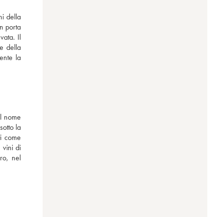
n porta 
ta. Il 
e della 
nte la 
Il nome 
otto la 
ti come 
ini di 
o, nel 