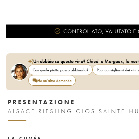
CONTROLLATO, VALUTATO E 
Un dubbio su questo vino? Chiedi a Margaux, la nost
Con quale piatto posso abbinarlo?
Puoi consigliarmi dei vini s
Ho un'altra domanda
PRESENTAZIONE
ALSACE RIESLING CLOS SAINTE-H
LA CUVÉE