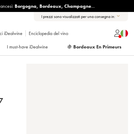
rancesi:
Borgogna
,
Bordeaux
,
Champagne
...
I prezzi sono visualizzati per una consegna in:
ici iDealwine
Enciclopedia del vino
I must-have iDealwine
🍇
Bordeaux En Primeurs
7