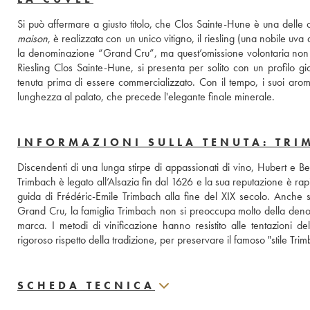
maison
, è realizzata con un unico vitigno, il riesling (una nobile uva
la denominazione “Grand Cru”, ma quest’omissione volontaria non pre
Riesling Clos Sainte-Hune, si presenta per solito con un profilo giov
tenuta prima di essere commercializzato. Con il tempo, i suoi aromi
lunghezza al palato, che precede l'elegante finale minerale.
INFORMAZIONI SULLA TENUTA: TRI
Discendenti di una lunga stirpe di appassionati di vino, Hubert e Be
Trimbach è legato all’Alsazia fin dal 1626 e la sua reputazione è rapid
guida di Frédéric-Emile Trimbach alla fine del XIX secolo. Anche se 
Grand Cru, la famiglia Trimbach non si preoccupa molto della denom
marca. I metodi di vinificazione hanno resistito alle tentazioni d
rigoroso rispetto della tradizione, per preservare il famoso "stile Trim
SCHEDA TECNICA