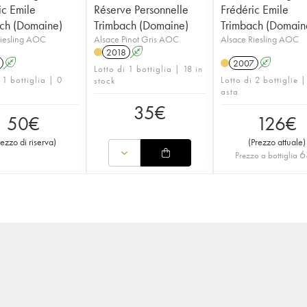
ic Emile
Réserve Personnelle
Frédéric Emile
ch (Domaine)
Trimbach (Domaine)
Trimbach (Domain
Riesling AOC
Alsace Pinot Gris AOC
Alsace Riesling AOC
2018
A
A
2007
A
Lotto di 1 bottiglia | 18 in
 1 bottiglia | 0
Lotto di 2 bottiglie |
stock
asta
35
€
50
€
126
€
rezzo di riserva
)
(
Prezzo attuale
)
6
Prezzo a bottiglia