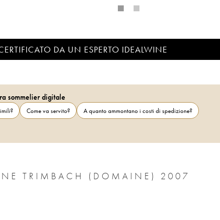
CERTIFICATO DA UN ESPERTO IDEALWINE
ra sommelier digitale
imili?
Come va servito?
A quanto ammontano i costi di spedizione?
UNE TRIMBACH (DOMAINE) 2007