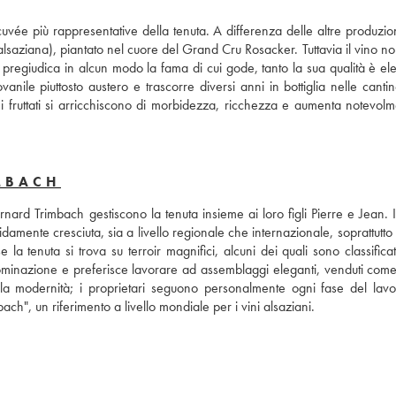
 alsaziana), piantato nel cuore del Grand Cru Rosacker. Tuttavia il vino no
giudica in alcun modo la fama di cui gode, tanto la sua qualità è eleva
anile piuttosto austero e trascorre diversi anni in bottiglia nelle cantin
 fruttati si arricchiscono di morbidezza, ricchezza e aumenta notevolme
MBACH
rnard Trimbach gestiscono la tenuta insieme ai loro figli Pierre e Jean. 
amente cresciuta, sia a livello regionale che internazionale, soprattutto s
la tenuta si trova su terroir magnifici, alcuni dei quali sono classifica
inazione e preferisce lavorare ad assemblaggi eleganti, venduti come v
ella modernità; i proprietari seguono personalmente ogni fase del lavor
bach", un riferimento a livello mondiale per i vini alsaziani.