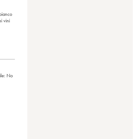
bianco
i vini
ile:
no
00