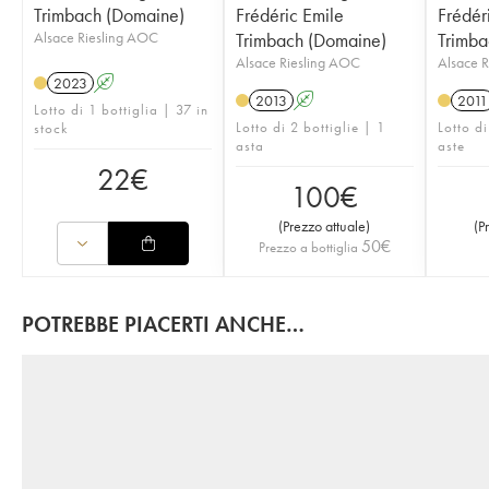
Trimbach (Domaine)
Frédéric Emile
Frédér
Alsace Riesling AOC
Trimbach (Domaine)
Trimba
Alsace Riesling AOC
Alsace 
2023
A
2013
A
2011
Lotto di 1 bottiglia | 37 in
Lotto di 2 bottiglie | 1
Lotto di
stock
asta
aste
22
€
100
€
(
Prezzo attuale
)
(
P
50
€
Prezzo a bottiglia
POTREBBE PIACERTI ANCHE…