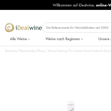
Willkommen auf iDealwine,
online-
Alle Weine
Weine nach Regionen
Unsere 
Startseite
/
Weine kaufen
/
Elsass
/
Alsace Riesling Clos Sainte-Hune Trimbach (Doma