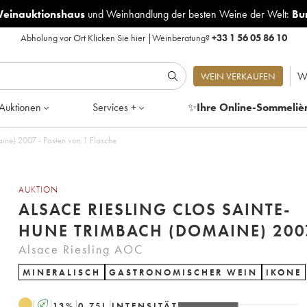
Weinauktionshaus
und
Weinhandlung der besten Weine der Welt:
Bu
Abholung vor Ort
Klicken Sie hier
|
Weinberatung?
+33 1 56 05 86 10
W
WEIN VERKAUFEN
Auktionen
Services +
✨
Ihre Online-Sommeliè
ine) 2007 - Posten von 1 Flasche
AUKTION
ALSACE RIESLING CLOS SAINTE-
HUNE TRIMBACH (DOMAINE) 200
Alsace Riesling AOC
MINERALISCH
GASTRONOMISCHER WEIN
IKONE
A
13
%
0.75
L
INTENSITÄT