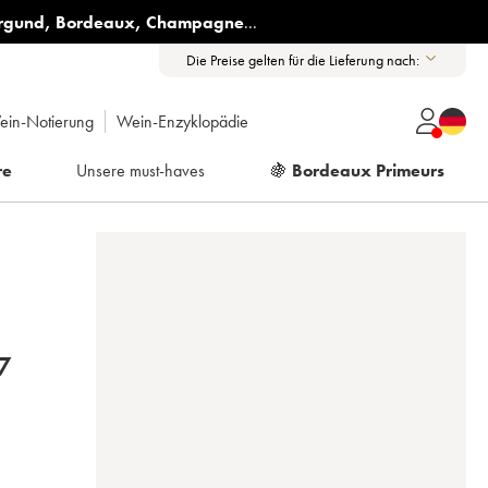
rgund
,
Bordeaux
,
Champagne
...
Die Preise gelten für die Lieferung nach:
ein-Notierung
Wein-Enzyklopädie
re
Unsere must-haves
🍇
Bordeaux Primeurs
7