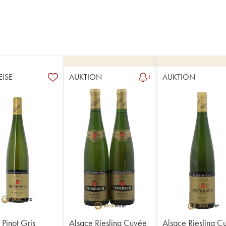
EISE
AUKTION
AUKTION
1
 Pinot Gris
Alsace Riesling Cuvée
Alsace Riesling C