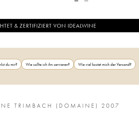
TET & ZERTIFIZIERT VON IDEALWINE
lst du mir?
Wie sollte ich ihn servieren?
Wie viel kostet mich der Versand?
UNE TRIMBACH (DOMAINE) 2007