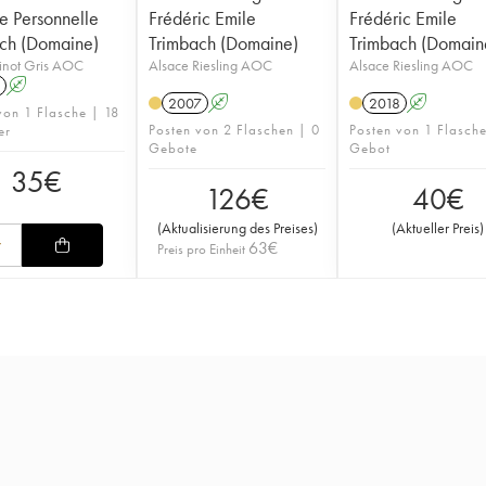
e Personnelle
Frédéric Emile
Frédéric Emile
ch (Domaine)
Trimbach (Domaine)
Trimbach (Domain
inot Gris AOC
Alsace Riesling AOC
Alsace Riesling AOC
A
2007
A
2018
A
von 1 Flasche | 18
Posten von 2 Flaschen | 0
Posten von 1 Flasch
er
Gebote
Gebot
35
€
126
€
40
€
(
Aktualisierung des Preises
)
(
Aktueller Preis
)
63
€
Preis pro Einheit