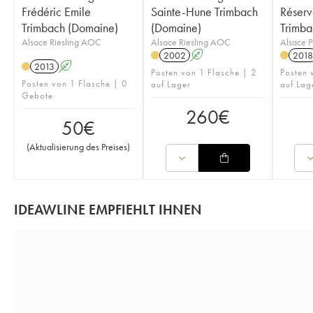
Frédéric Emile
Sainte-Hune Trimbach
Réserv
Trimbach (Domaine)
(Domaine)
Trimba
Alsace Riesling AOC
Alsace Riesling AOC
Alsace P
2002
A
2018
2013
A
Posten von 1 Flasche | 2
Posten 
Posten von 1 Flasche | 0
auf Lager
auf Lag
Gebote
260
€
50
€
(
Aktualisierung des Preises
)
IDEAWLINE EMPFIEHLT IHNEN