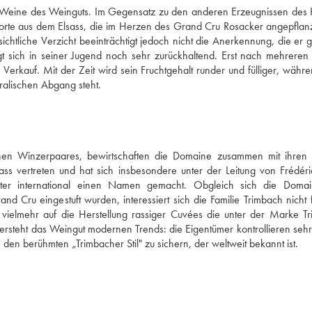
ten Weine des Weinguts. Im Gegensatz zu den anderen Erzeugnissen des 
 Sorte aus dem Elsass, die im Herzen des Grand Cru Rosacker angepflanzt
htliche Verzicht beeinträchtigt jedoch nicht die Anerkennung, die er ge
igt sich in seiner Jugend noch sehr zurückhaltend. Erst nach mehreren 
rkauf. Mit der Zeit wird sein Fruchtgehalt runder und fülliger, währen
alischen Abgang steht.
hen Winzerpaares, bewirtschaften die Domaine zusammen mit ihren 
ss vertreten und hat sich insbesondere unter der Leitung von Frédéric
ter international einen Namen gemacht. Obgleich sich die Domai
 Cru eingestuft wurden, interessiert sich die Familie Trimbach nicht f
 vielmehr auf die Herstellung rassiger Cuvées die unter der Marke Tr
ersteht das Weingut modernen Trends: die Eigentümer kontrollieren sehr
 den berühmten „Trimbacher Stil" zu sichern, der weltweit bekannt ist.