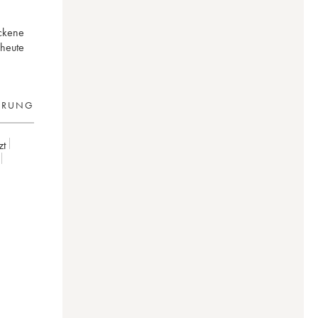
ockene
 heute
ERUNG
zt
00