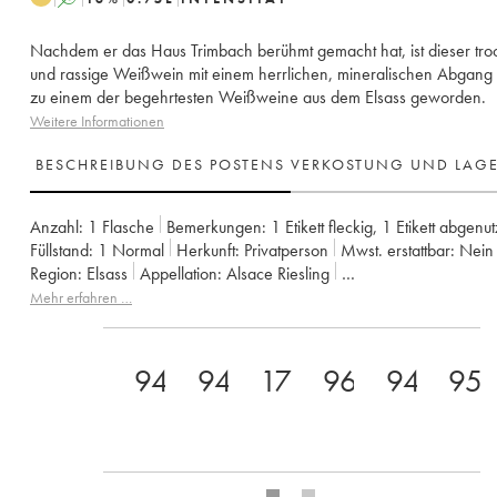
Nachdem er das Haus Trimbach berühmt gemacht hat, ist dieser tr
und rassige Weißwein mit einem herrlichen, mineralischen Abgang
zu einem der begehrtesten Weißweine aus dem Elsass geworden.
Weitere Informationen
BESCHREIBUNG DES POSTENS
VERKOSTUNG UND LAG
Anzahl:
1 Flasche
Bemerkungen:
1 Etikett fleckig
,
1 Etikett abgenut
Füllstand:
1
Normal
Herkunft:
privatperson
Mwst. erstattbar:
nein
Region:
Elsass
Appellation:
Alsace Riesling
Eigentümer:
Trimbach (Domaine)
Mehr erfahren …
94
94
17
96
94(+)/1
95