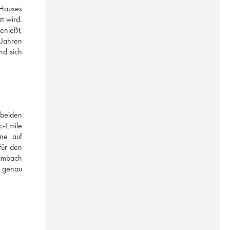
Hauses 
 wird. 
nießt, 
Jahren 
d sich 
beiden 
-Emile 
ne auf 
ür den 
imbach 
 genau 