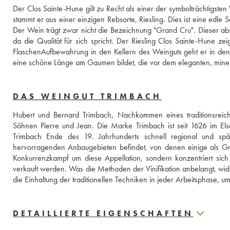
Der Clos Sainte-Hune gilt zu Recht als einer der symbolträchtigs
stammt er aus einer einzigen Rebsorte, Riesling. Dies ist eine edle
Der Wein trägt zwar nicht die Bezeichnung "Grand Cru". Dieser absic
da die Qualität für sich spricht. Der Riesling Clos Sainte-Hune ze
FlaschenAufbewahrung in den Kellern des Weinguts geht er in den Ve
eine schöne Länge am Gaumen bildet, die vor dem eleganten, miner
DAS WEINGUT TRIMBACH
Hubert und Bernard Trimbach, Nachkommen eines traditionsreic
Söhnen Pierre und Jean. Die Marke Trimbach ist seit 1626 im Elsa
Trimbach Ende des 19. Jahrhunderts schnell regional und spä
hervorragenden Anbaugebieten befindet, von denen einige als Grand
Konkurrenzkampf um diese Appellation, sondern konzentriert sich
verkauft werden. Was die Methoden der Vinifikation anbelangt, wid
die Einhaltung der traditionellen Techniken in jeder Arbeitsphase, um
DETAILLIERTE EIGENSCHAFTEN