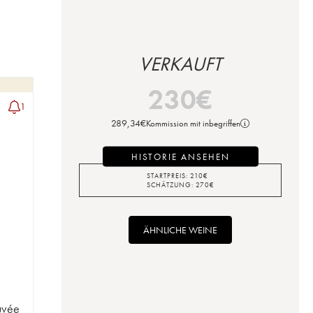
VERKAUFT
230
€
1
289,34
€
Kommission mit inbegriffen
HISTORIE ANSEHEN
STARTPREIS:
210
€
SCHÄTZUNG:
270
€
ÄHNLICHE WEINE
uvée