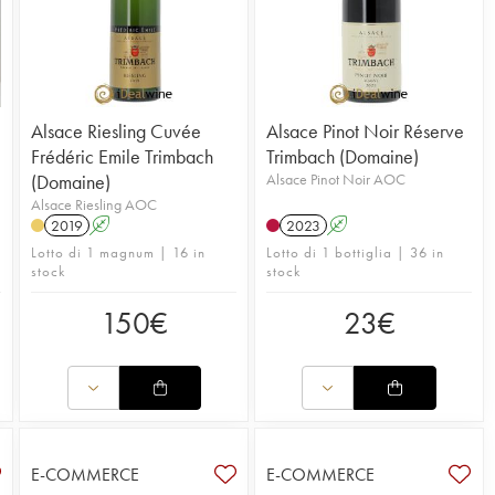
Alsace Riesling Cuvée
Alsace Pinot Noir Réserve
Frédéric Emile Trimbach
Trimbach (Domaine)
(Domaine)
Alsace Pinot Noir AOC
Alsace Riesling AOC
2019
A
2023
A
Lotto di 1 magnum | 16 in
Lotto di 1 bottiglia | 36 in
stock
stock
150
€
23
€
E-COMMERCE
E-COMMERCE