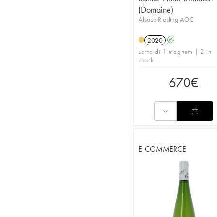
(Domaine)
Alsace Riesling AOC
2020
A
Lotto di 1 magnum | 2 in
stock
670
€
E-COMMERCE