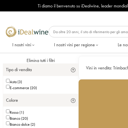
Ti diamo il benvenuto su iDealwine, leader mondia
I nostri vini
I nostri vini per regione
Le nos
Elimina tutti i filtri
Vini in vendita:
Trimbac
Tipo di vendita
Asta (3)
E-commerce (20)
Colore
Rosso (1)
Bianco (20)
Bianco dolce (2)