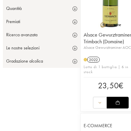
Quantità
Premiati
Alsace Gewurztramine
Ricerca avanzata
Trimbach (Domaine)
Alsace Gewurztraminer AOC
Le nostre selezioni
2022
Gradazione alcolica
Lotto di 1 bottiglia | 6 in
stock
23,50
€
E-COMMERCE