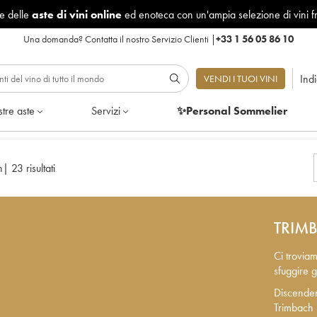
le delle
aste di vini online
ed enoteca con un'ampia selezione di vini f
Una domanda?
Contatta il nostro Servizio Clienti
|
+33 1 56 05 86 10
Ind
VENDI I TUOI VINI
tre aste
Servizi
✨Personal Sommelier
h
|
23 risultati
TRIM
Ci troviam
sfuggire g
Discenden
Discenden
Trimbach g
Trimbach 