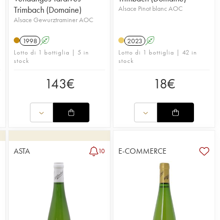
Trimbach (Domaine)
Alsace Pinot blanc AOC
Alsace Gewurztraminer AOC
1998
A
2023
A
Lotto di 1 bottiglia | 5 in
Lotto di 1 bottiglia | 42 in
stock
stock
143
€
18
€
ASTA
E-COMMERCE
6
10