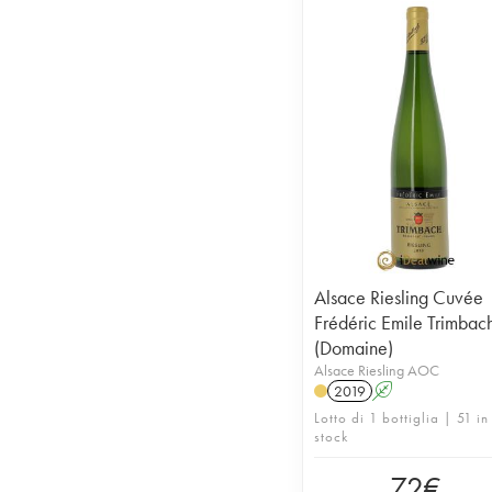
Alsace Riesling Cuvée
Frédéric Emile Trimbac
(Domaine)
Alsace Riesling AOC
2019
A
Lotto di 1 bottiglia | 51 in
stock
72
€