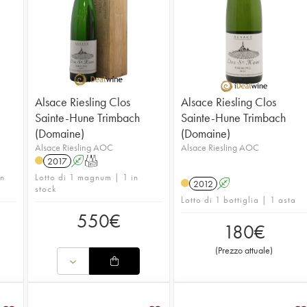
Alsace Riesling Clos
Alsace Riesling Clos
Sainte-Hune Trimbach
Sainte-Hune Trimbach
(Domaine)
(Domaine)
Alsace Riesling AOC
Alsace Riesling AOC
2017
A
T
in
Lotto di 1 magnum | 1 in
2012
A
stock
Lotto di 1 bottiglia | 1 asta
550
€
180
€
(
Prezzo attuale
)