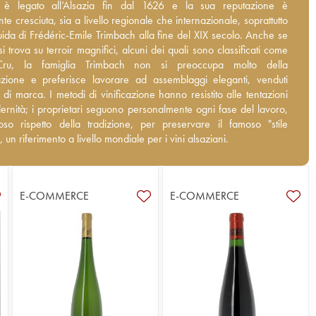
è legato all’Alsazia fin dal 1626 e la sua reputazione è rapidamente
 è legato all’Alsazia fin dal 1626 e la sua reputazione è
 sia a livello regionale che internazionale, soprattutto sotto la guida
e cresciuta, sia a livello regionale che internazionale, soprattutto
c-Emile Trimbach alla fine del XIX secolo. Anche se la tenuta si trova
guida di Frédéric-Emile Trimbach alla fine del XIX secolo. Anche se
 magnifici, alcuni dei quali sono classificati come Grand Cru, la
si trova su terroir magnifici, alcuni dei quali sono classificati come
Trimbach non si preoccupa molto della denominazione e preferisce
ru, la famiglia Trimbach non si preoccupa molto della
ad assemblaggi eleganti, venduti come vini di marca. I metodi di
zione e preferisce lavorare ad assemblaggi eleganti, venduti
one hanno resistito alle tentazioni della modernità; i proprietari
di marca. I metodi di vinificazione hanno resistito alle tentazioni
ersonalmente ogni fase del lavoro, nel rigoroso rispetto della
ernità; i proprietari seguono personalmente ogni fase del lavoro,
, per preservare il famoso "stile Trimbach", un riferimento a livello
oso rispetto della tradizione, per preservare il famoso "stile
er i vini alsaziani.
 un riferimento a livello mondiale per i vini alsaziani.
E-COMMERCE
E-COMMERCE