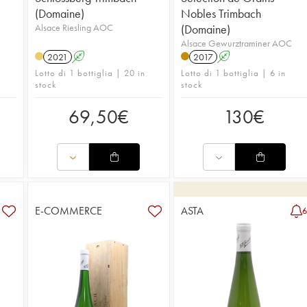
(Domaine)
Nobles Trimbach
Alsace Riesling AOC
(Domaine)
Alsace Gewurztraminer AOC
2021
A
2017
A
Lotto di 1 bottiglia | 20 in
Lotto di 1 bottiglia | 6 in
stock
stock
69,50
€
130
€
E-COMMERCE
ASTA