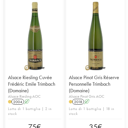
Alsace Riesling Cuvée
Alsace Pinot Gris Réserve
Frédéric Emile Trimbach
Personnelle Trimbach
(Domaine)
(Domaine)
Alsace Riesling AOC
Alsace Pinot Gris AOC
2004
A
2018
A
Lotto di 1 bottiglia | 2 in
Lotto di 1 bottiglia | 18 in
stock
stock
75
€
35
€