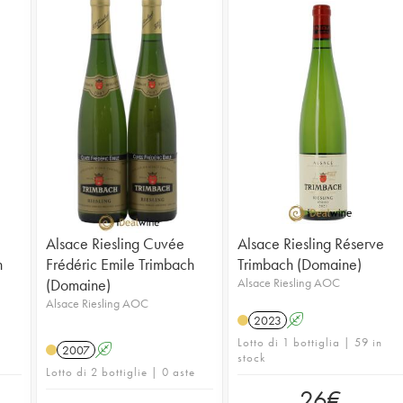
Alsace Riesling Cuvée
Alsace Riesling Réserve
h
Frédéric Emile Trimbach
Trimbach (Domaine)
(Domaine)
Alsace Riesling AOC
Alsace Riesling AOC
2023
A
Lotto di 1 bottiglia | 59 in
2007
A
stock
Lotto di 2 bottiglie | 0 aste
26
€