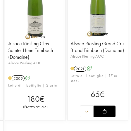
Alsace Riesling Clos
Alsace Riesling Grand Cru
Sainte-Hune Trimbach
Brand Trimbach (Domaine)
(Domaine)
Alsace Riesling AOC
Alsace Riesling AOC
2021
A
Lotto di 1 bottiglia | 17 in
2009
A
stock
Lotto di 1 bottiglia | 2 aste
65
€
180
€
(
Prezzo attuale
)