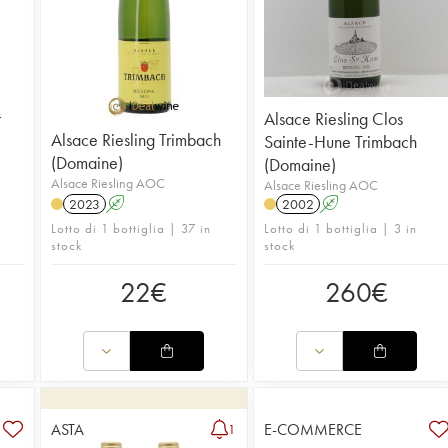
r
Alsace Riesling Clos
Alsace Riesling Trimbach
Sainte-Hune Trimbach
(Domaine)
(Domaine)
Alsace Riesling AOC
Alsace Riesling AOC
2023
A
2002
A
Lotto di 1 bottiglia | 37 in
Lotto di 1 bottiglia | 3 in
stock
stock
22
€
260
€
ASTA
E-COMMERCE
1