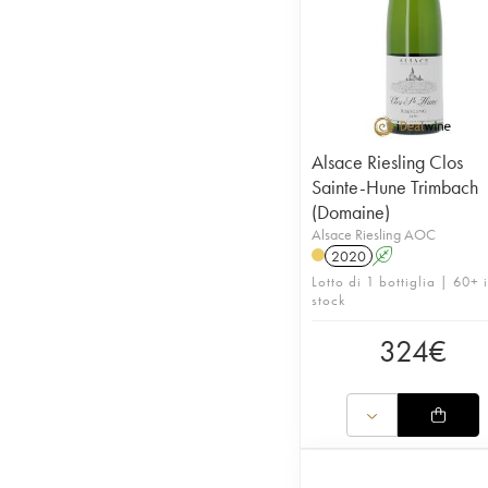
Alsace Riesling Clos
Sainte-Hune Trimbach
(Domaine)
Alsace Riesling AOC
2020
A
Lotto di 1 bottiglia | 60+ 
stock
324
€