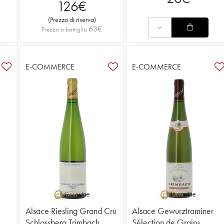
126
€
(
Prezzo di riserva
)
63
€
Prezzo a bottiglia
E-COMMERCE
E-COMMERCE
Alsace Riesling Grand Cru
Alsace Gewurztraminer
Schlossberg Trimbach
Sélection de Grains