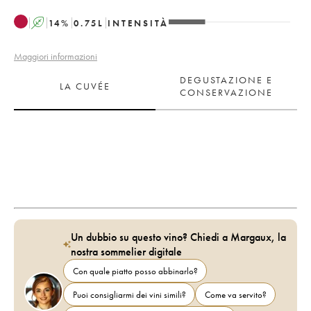
A
14
%
0.75
L
INTENSITÀ
Maggiori informazioni
DEGUSTAZIONE E
LA CUVÉE
CONSERVAZIONE
Un dubbio su questo vino? Chiedi a Margaux, la
nostra sommelier digitale
Con quale piatto posso abbinarlo?
Puoi consigliarmi dei vini simili?
Come va servito?