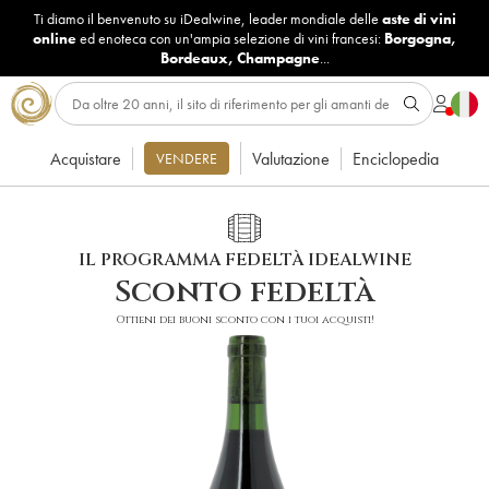
Ti diamo il benvenuto su iDealwine, leader mondiale delle
aste di vini
online
ed enoteca con un'ampia selezione di vini francesi:
Borgogna
,
Bordeaux
,
Champagne
...
Acquistare
Valutazione
Enciclopedia
VENDERE
IL PROGRAMMA FEDELTÀ IDEALWINE
Sconto fedeltà
Ottieni dei buoni sconto con i tuoi acquisti!