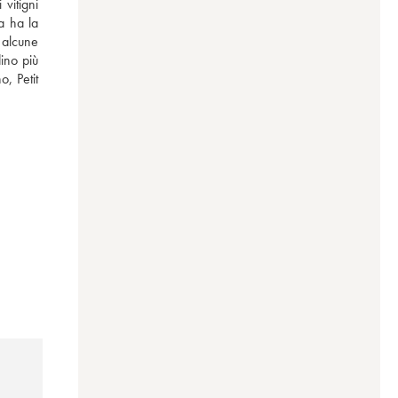
vitigni 
a ha la 
 alcune 
no più 
 Petit 