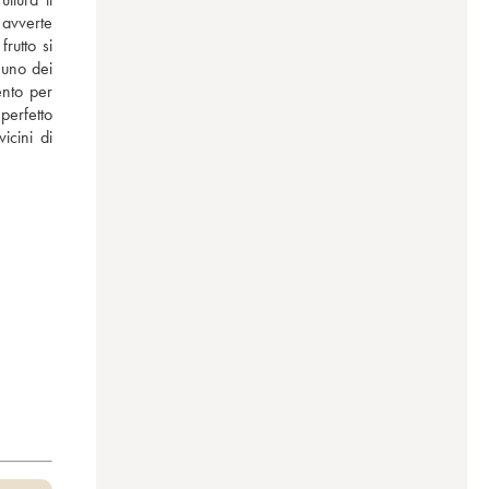
avverte 
utto si 
uno dei 
nto per 
erfetto 
cini di 