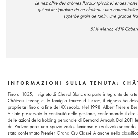
Le nez offre des arômes floraux (pivoine) et des note
qui est la signature de ce château : une concentration
superbe grain de tanin, une grande fra
51% Merlot, 45% Cabern
INFORMAZIONI SULLA TENUTA: CHÂ
Fino al 1835, il vigneto di Cheval Blanc era parte integrante della ten
Château l'Evangile, la famiglia Fourcaud-Lussac, il vigneto ha dato
proprietari fino alla fine del XX secolo. Nel 1998, Albert Frère e Be
è stata preservata la continuità nella gestione, confermando il dire
delle azioni della holding personale di Bernard Arnault. Dal 2011 le v
de Portzamparc: uno spazio vasto, luminoso e realizzato secondo p
stato confermato Premier Grand Cru Classé A anche nella classificaz