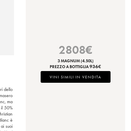
2808
€
3 MAGNUM
(4.50L)
936
€
PREZZO A BOTTIGLIA
VINI SIMILI IN VENDITA
i dello 
masero 
anc, ma 
il 50% 
ristian 
lanc è 
i suoi 