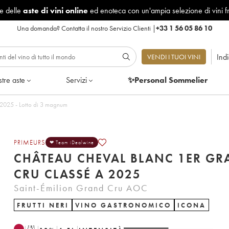
le delle
aste di vini online
ed enoteca con un'ampia selezione di vini f
Una domanda?
Contatta il nostro Servizio Clienti
|
+33 1 56 05 86 10
Ind
VENDI I TUOI VINI
tre aste
Servizi
✨Personal Sommelier
Château Cheval Blanc 1er Grand Cru Classé A 2025 - Lotto di 3 magnum
PRIMEURS
❤ Team iDealwine
CHÂTEAU CHEVAL BLANC 1ER G
CRU CLASSÉ A 2025
Saint-Émilion Grand Cru AOC
FRUTTI NERI
VINO GASTRONOMICO
ICONA