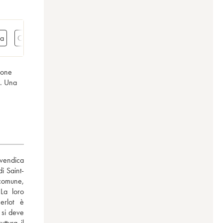
ia
Cassetta in legno da 6 bottiglie
Cassetta in legno da 3 magnum
ione
a. Una
vendica 
i Saint-
comune, 
La loro 
rlot è 
si deve 
tura il 