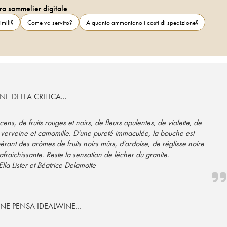
ra sommelier digitale
imili?
Come va servito?
A quanto ammontano i costi di spedizione?
NE DELLA CRITICA…
s, de fruits rouges et noirs, de fleurs opulentes, de violette, de
verveine et camomille. D'une pureté immaculée, la bouche est
érant des arômes de fruits noirs mûrs, d'ardoise, de réglisse noire
fraichissante. Reste la sensation de lécher du granite.
Ella Lister et Béatrice Delamotte
 NE PENSA IDEALWINE…