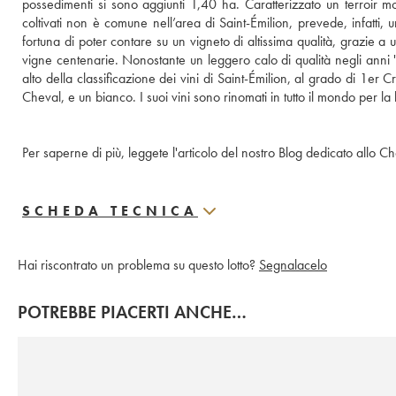
possedimenti si sono aggiunti 1,40 ha. Caratterizzato un terroir molt
coltivati non è comune nell’area di Saint-Émilion, prevede, infatti, 
fortuna di poter contare su un vigneto di altissima qualità, grazie a 
vigne centenarie. Nonostante un leggero calo di qualità negli anni 
alto della classificazione dei vini di Saint-Émilion, al grado di 1er C
Cheval, e un bianco. I suoi vini sono rinomati in tutto il mondo per 
Per saperne di più, leggete l'articolo del nostro Blog dedicato allo 
SCHEDA TECNICA
Hai riscontrato un problema su questo lotto?
Segnalacelo
POTREBBE PIACERTI ANCHE…