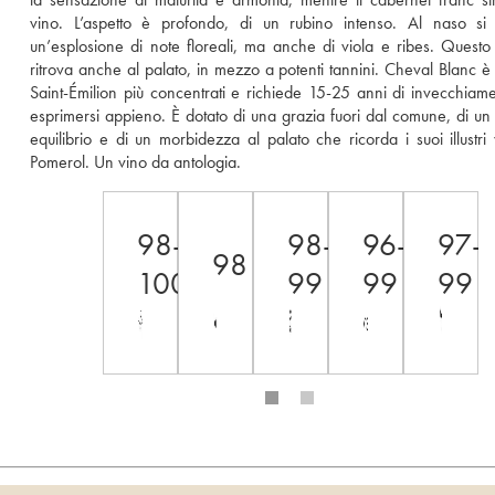
vino. L’aspetto è profondo, di un rubino intenso. Al naso si 
un’esplosione di note floreali, ma anche di viola e ribes. Questo fr
ritrova anche al palato, in mezzo a potenti tannini. Cheval Blanc è 
Saint-Émilion più concentrati e richiede 15-25 anni di invecchiame
esprimersi appieno. È dotato di una grazia fuori dal comune, di un p
equilibrio e di un morbidezza al palato che ricorda i suoi illustri vi
Pomerol. Un vino da antologia.
98-
98-
96-
97-
98
100
99
99
99