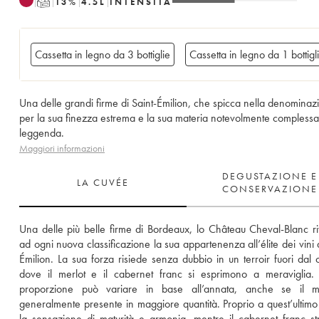
T
13
%
4.5
L
INTENSITÀ
Cassetta in legno da 3 bottiglie
Cassetta in legno da 1 bottigl
Una delle grandi firme di Saint-Émilion, che spicca nella denominaz
per la sua finezza estrema e la sua materia notevolmente compless
leggenda.
Maggiori informazioni
DEGUSTAZIONE E
LA CUVÉE
CONSERVAZIONE
Una delle più belle firme di Bordeaux, lo Château Cheval-Blanc ri
ad ogni nuova classificazione la sua appartenenza all’élite dei vini d
Émilion. La sua forza risiede senza dubbio in un terroir fuori dal 
dove il merlot e il cabernet franc si esprimono a meraviglia. 
proporzione può variare in base all’annata, anche se il me
generalmente presente in maggiore quantità. Proprio a quest’ultimo 
la sensazione di maturità e armonia, mentre il cabernet franc strut