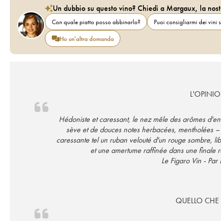
Un dubbio su questo vino? Chiedi a Margaux, la nost
Con quale piatto posso abbinarlo?
Puoi consigliarmi dei vini s
Ho un'altra domanda
L'OPINIO
Hédoniste et caressant, le nez mêle des arômes d'encen
sève et de douces notes herbacées, mentholées – 
caressante tel un ruban velouté d'un rouge sombre, lib
et une amertume raffinée dans une finale ra
Le Figaro Vin - Par 
QUELLO CHE