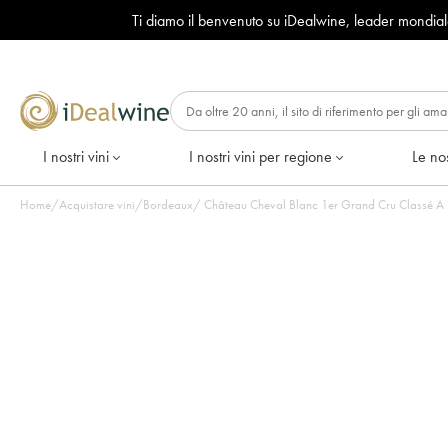
Ti diamo il benvenuto su iDealwine, leader mondia
I nostri vini
I nostri vini per regione
Le nos
Home
/
Acquistare vini
/
Bordeaux
/