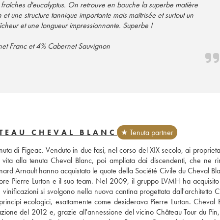
s fraîches d'eucalyptus. On retrouve en bouche la superbe matière
 et une structure tannique importante mais maîtrisée et surtout un
îcheur et une longueur impressionnante. Superbe !
et Franc et 4% Cabernet Sauvignon
TEAU CHEVAL BLANC
★ Tenuta partner
uta di Figeac. Venduto in due fasi, nel corso del XIX secolo, ai proprietar
 vita alla tenuta Cheval Blanc, poi ampliata dai discendenti, che ne ri
rnard Arnault hanno acquistato le quote della Société Civile du Cheval Bl
ttore Pierre Lurton e il suo team. Nel 2009, il gruppo LVMH ha acquisito 
inificazioni si svolgono nella nuova cantina progettata dall'architetto Ch
rincipi ecologici, esattamente come desiderava Pierre Lurton. Cheval B
ione del 2012 e, grazie all'annessione del vicino Château Tour du Pin, a