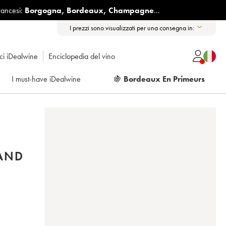
rancesi:
Borgogna
,
Bordeaux
,
Champagne
...
I prezzi sono visualizzati per una consegna in:
ici iDealwine
Enciclopedia del vino
I must-have iDealwine
🍇
Bordeaux En Primeurs
RAND