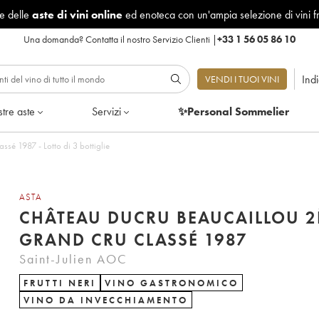
le delle
aste di vini online
ed enoteca con un'ampia selezione di vini f
Una domanda?
Contatta il nostro Servizio Clienti
|
+33 1 56 05 86 10
Ind
VENDI I TUOI VINI
tre aste
Servizi
✨Personal Sommelier
Château Ducru Beaucaillou 2ème Grand Cru Classé 1987 - Lotto di 3 bottiglie
ASTA
CHÂTEAU DUCRU BEAUCAILLOU 
GRAND CRU CLASSÉ 1987
Saint-Julien AOC
FRUTTI NERI
VINO GASTRONOMICO
VINO DA INVECCHIAMENTO