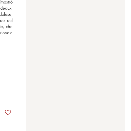
mostrò 
deaux, 
dolese, 
do del 
e, che 
zionale 