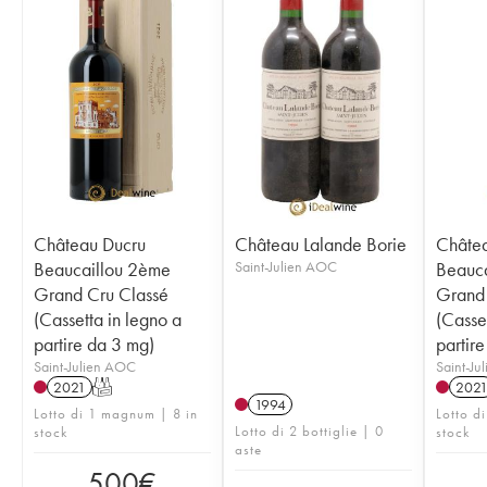
Château Ducru
Château Lalande Borie
Châte
Beaucaillou 2ème
Saint-Julien AOC
Beauca
Grand Cru Classé
Grand 
(Cassetta in legno a
(Casse
partire da 3 mg)
partire
Saint-Julien AOC
Saint-Ju
2021
T
202
1994
Lotto di 1 magnum | 8 in
Lotto di
Lotto di 2 bottiglie | 0
stock
stock
aste
500
€