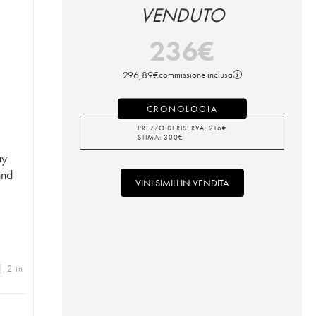
VENDUTO
236
€
296,89
€
commissione inclusa
CRONOLOGIA
PREZZO DI RISERVA:
216
€
STIMA:
300
€
uy
and
VINI SIMILI IN VENDITA
| 2 in