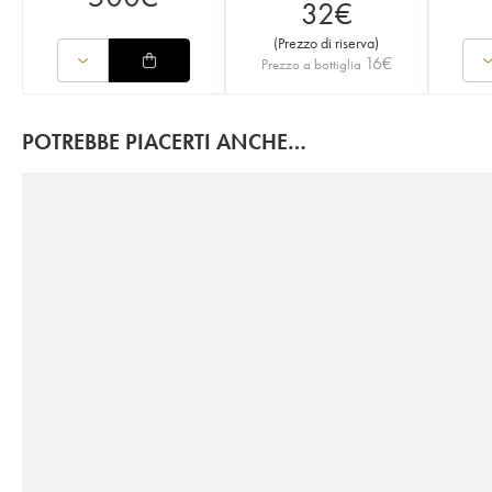
32
€
(
Prezzo di riserva
)
16
€
Prezzo a bottiglia
POTREBBE PIACERTI ANCHE…