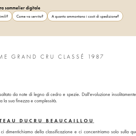
ra sommelier digitale
imili?
Come va servito?
A quanto ammontano i costi di spedizione?
CHÂTEAU DUCRU BEAUCAILLOU 2ÈME GRAND CRU CLASSÉ 1987
altato da note di legno di cedro e spezie. Dall'evoluzione insolitamente 
a la sua finezza e complessità.
TEAU DUCRU BEAUCAILLOU
dimentichiamo della classificazione e ci concentriamo solo sulla quali