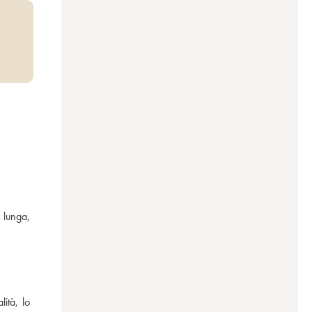
lunga, 
tà, lo 