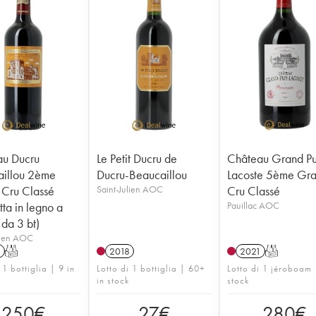
au Ducru
Le Petit Ducru de
Château Grand P
illou 2ème
Ducru-Beaucaillou
Lacoste 5ème Gr
Cru Classé
Saint-Julien AOC
Cru Classé
tta in legno a
Pauillac AOC
 da 3 bt)
lien AOC
1
T
2018
2021
T
 1 bottiglia | 9 in
Lotto di 1 bottiglia | 60+
Lotto di 1 jéroboam 
in stock
stock
250
€
27
€
280
€