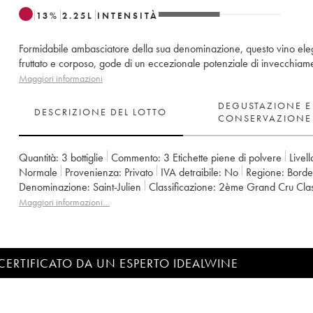
13
%
2.25
L
INTENSITÀ
Formidabile ambasciatore della sua denominazione, questo vino ele
fruttato e corposo, gode di un eccezionale potenziale di invecchiam
Maggiori informazioni
DEGUSTAZIONE E
DESCRIZIONE DEL LOTTO
CONSERVAZIONE
Quantità:
3 bottiglie
Commento:
3 Etichette piene di polvere
Livell
Normale
Provenienza:
privato
IVA detraibile:
no
Regione:
Bord
Denominazione:
Saint-Julien
Classificazione:
2ème Grand Cru Cla
Proprietario:
Famille Borie
Maggiori informazioni…
CERTIFICATO DA UN ESPERTO IDEALWINE