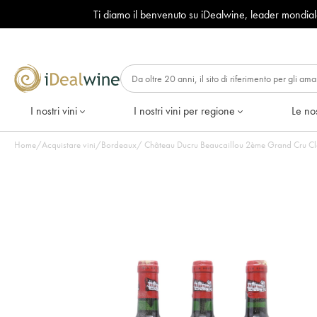
Ti diamo il benvenuto su iDealwine, leader mondia
I nostri vini
I nostri vini per regione
Le nos
Home
/
Acquistare vini
/
Bordeaux
/