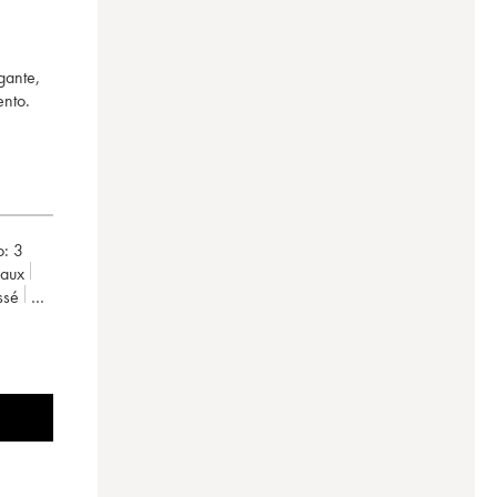
gante,
ento.
o:
3
eaux
ssé