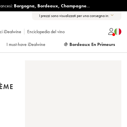
rancesi:
Borgogna
,
Bordeaux
,
Champagne
...
I prezzi sono visualizzati per una consegna in:
ici iDealwine
Enciclopedia del vino
I must-have iDealwine
🍇
Bordeaux En Primeurs
2ÈME