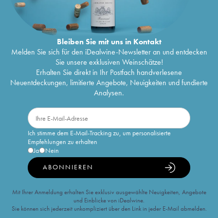
Bleiben Sie mit uns in Kontakt
Melden Sie sich für den iDealwine-Newsletter an und entdecken
Sie unsere exklusiven Weinschätze!
Erhalten Sie direkt in Ihr Postfach handverlesene
Neuentdeckungen, limitierte Angebote, Neuigkeiten und fundierte
Analysen.
Ich stimme dem E-Mail-Tracking zu, um personalisierte
Empfehlungen zu erhalten
Ja
Nein
ABONNIEREN
Mit Ihrer Anmeldung erhalten Sie exklusiv ausgewählte Neuigkeiten, Angebote
und Einblicke von iDealwine.
Sie können sich jederzeit unkompliziert über den Link in jeder E-Mail abmelden.