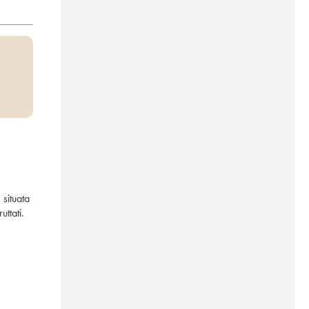
situata 
ttati.