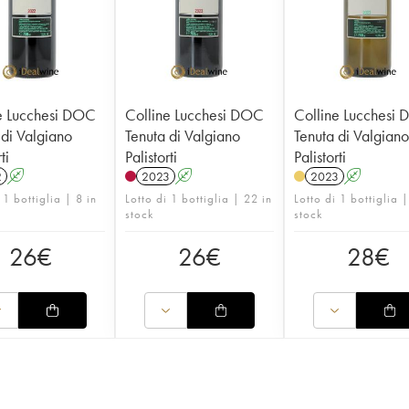
e Lucchesi DOC
Colline Lucchesi DOC
Colline Lucchesi
 di Valgiano
Tenuta di Valgiano
Tenuta di Valgian
ti
Palistorti
Palistorti
2
A
2023
A
2023
A
 1 bottiglia | 8 in
Lotto di 1 bottiglia | 22 in
Lotto di 1 bottiglia |
stock
stock
26
€
26
€
28
€