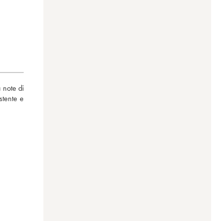
note di 
stente e 