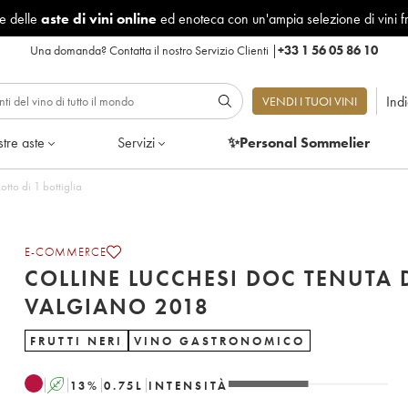
le delle
aste di vini online
ed enoteca con un'ampia selezione di vini f
Una domanda?
Contatta il nostro Servizio Clienti
|
+33 1 56 05 86 10
Ind
VENDI I TUOI VINI
tre aste
Servizi
✨Personal Sommelier
 Tenuta di Valgiano 2018 - Lotto di 1 bottiglia
E-COMMERCE
COLLINE LUCCHESI DOC TENUTA 
VALGIANO 2018
FRUTTI NERI
VINO GASTRONOMICO
A
13
%
0.75
L
INTENSITÀ