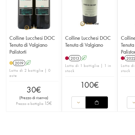
Colline Lucchesi DOC
Colline Lucchesi DOC
Collin
Tenuta di Valgiano
Tenuta di Valgiano
Tenuta
Palistorti
Palistor
2013
A
202
2019
A
Lotto di 1 bottiglia | 1 in
Lotto di
Lotto di 2 bottiglie | 0
stock
stock
aste
100
€
30
€
(
Prezzo di riserva
)
15
€
Prezzo a bottiglia