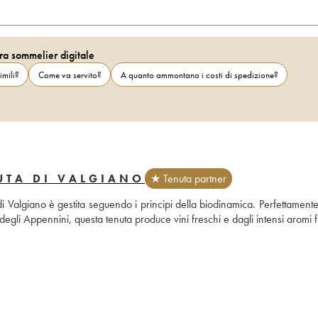
ra sommelier digitale
imili?
Come va servito?
A quanto ammontano i costi di spedizione?
UTA DI VALGIANO
★ Tenuta partner
i Valgiano è gestita seguendo i principi della biodinamica. Perfettamente 
degli Appennini, questa tenuta produce vini freschi e dagli intensi aromi fru