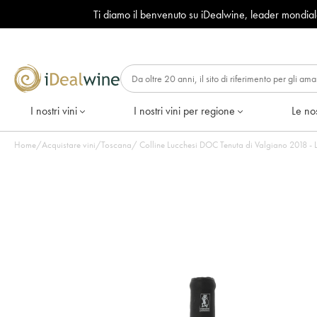
Ti diamo il benvenuto su iDealwine, leader mondia
I nostri vini
I nostri vini per regione
Le nos
Home
/
Acquistare vini
/
Toscana
/
Colline Lucchesi DOC