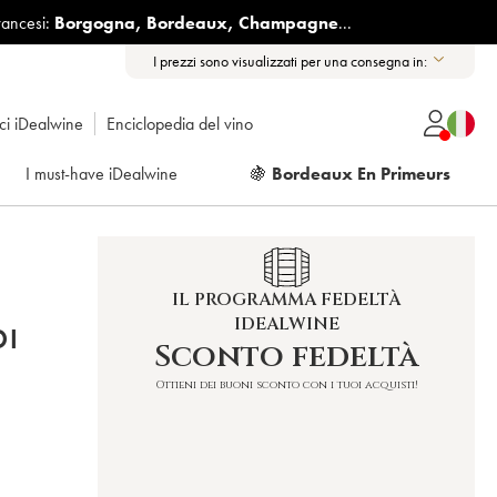
rancesi:
Borgogna
,
Bordeaux
,
Champagne
...
I prezzi sono visualizzati per una consegna in:
ici iDealwine
Enciclopedia del vino
I must-have iDealwine
🍇
Bordeaux En Primeurs
IL PROGRAMMA FEDELTÀ
IDEALWINE
DI
Sconto fedeltà
Ottieni dei buoni sconto con i tuoi acquisti!