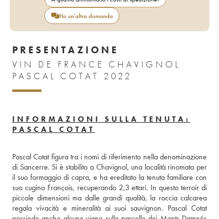
Ho un'altra domanda
PRESENTAZIONE
VIN DE FRANCE CHAVIGNOL
PASCAL COTAT 2022
INFORMAZIONI SULLA TENUTA:
PASCAL COTAT
Pascal Cotat figura tra i nomi di riferimento nella denominazione 
di Sancerre. Si è stabilito a Chavignol, una località rinomata per 
il suo formaggio di capra, e ha ereditato la tenuta familiare con 
suo cugino François, recuperando 2,3 ettari. In questo terroir di 
piccole dimensioni ma dalle grandi qualità, la roccia calcarea 
regala vivacità e mineralità ai suoi sauvignon. Pascal Cotat 
possiede anche alcune vigne sulle parcelle dei Monts Damnés 