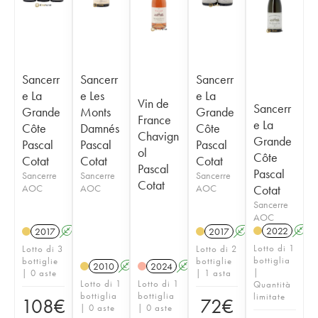
Sancerr
Sancerr
Sancerr
e La
e Les
e La
Vin de
Sancerr
Grande
Monts
Grande
France
e La
Côte
Damnés
Côte
Chavign
Grande
Pascal
Pascal
Pascal
ol
Côte
Cotat
Cotat
Cotat
Pascal
Pascal
Sancerre
Sancerre
Sancerre
Cotat
AOC
AOC
AOC
Cotat
Sancerre
AOC
2022
A
2017
A
2017
A
Lotto di 1
Lotto di 3
Lotto di 2
bottiglia
bottiglie
bottiglie
2010
A
2024
A
|
| 0 aste
| 1 asta
Lotto di 1
Lotto di 1
Quantità
bottiglia
bottiglia
limitate
108
€
72
€
| 0 aste
| 0 aste