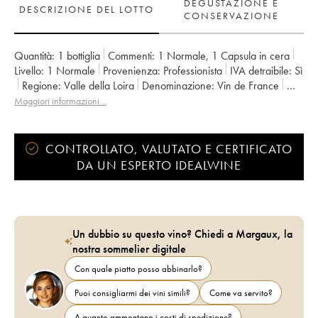
DEGUSTAZIONE E
DESCRIZIONE DEL LOTTO
CONSERVAZIONE
Quantità:
1 bottiglia
Commenti:
1 Normale
,
1 Capsula in cera
Livello:
1
Normale
Provenienza:
professionista
IVA detraibile:
sì
Regione:
Valle della Loira
Denominazione:
Vin de France
Proprietario:
Pascal Cotat
Maggiori informazioni…
CONTROLLATO, VALUTATO E CERTIFICATO
DA UN ESPERTO IDEALWINE
Un dubbio su questo vino? Chiedi a Margaux, la
nostra sommelier digitale
Con quale piatto posso abbinarlo?
Puoi consigliarmi dei vini simili?
Come va servito?
A quanto ammontano i costi di spedizione?