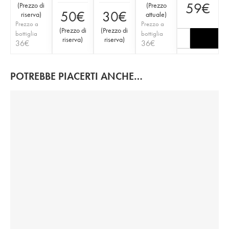
59
€
(
Prezzo di
(
Prezzo
50
€
30
€
riserva
)
attuale
)
Prezzo a
Prezzo a
(
Prezzo di
(
Prezzo di
bottiglia
bottiglia
riserva
)
riserva
)
36
€
36
€
POTREBBE PIACERTI ANCHE…