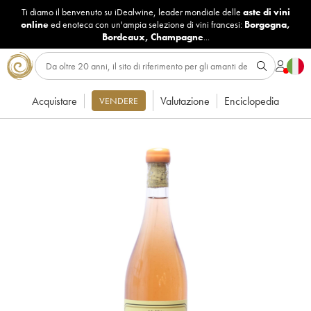
Ti diamo il benvenuto su iDealwine, leader mondiale delle
aste di vini
online
ed enoteca con un'ampia selezione di vini francesi:
Borgogna
,
Bordeaux
,
Champagne
...
Acquistare
Valutazione
Enciclopedia
VENDERE