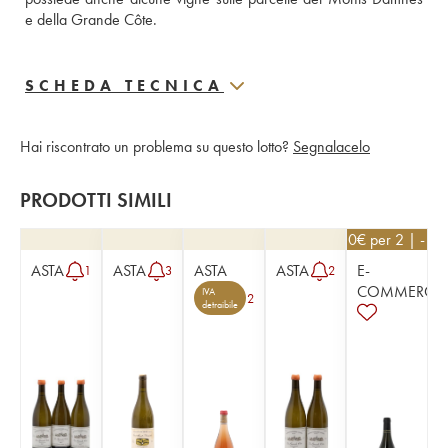
e della Grande Côte. 
SCHEDA TECNICA
Hai riscontrato un problema su questo lotto?
Segnalacelo
PRODOTTI SIMILI
53,10
€
per 2 | - 1
ASTA
ASTA
ASTA
ASTA
E-
1
3
2
COMMERCE
IVA
2
detraibile