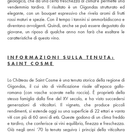
geologica, che dà una certa freschezza al 
climat
 e permette una 
vendemmia tardiva. Il risultato è un Gigondas strutturato ed 
elegante, con un bouquet espressivo che rivela aromi di frutti 
rossi maturi e spezie. Con il tempo i tannini si ammorbidiscono e 
diventano avvolgenti. Quindi, anche se può essere degustato da 
giovane, un riposo di qualche anno non farà che esaltare le 
caratteristiche di questo vino.
INFORMAZIONI SULLA TENUTA:
SAINT COSME
Lo Château de Saint Cosme è una tenuta storica della regione di 
Gigondas, il cui sito di vinificazione risale all’epoca gallo-
romana (con vasche scavate nella roccia). È proprietà della 
stessa famiglia dalla fine del XV secolo, e ha visto succedersi 
generazioni di viticoltori. Il vigneto, che produce piccoli 
rendimenti, si estende oggi su una superficie di 22 ettari e vanta 
viti con più di 60 anni di età. Queste godono di un clima freddo 
e tardivo, che conferisce ai vini equilibrio, finezza e freschezza. 
Già negli anni ’70 la tenuta seguiva i principi della viticoltura 