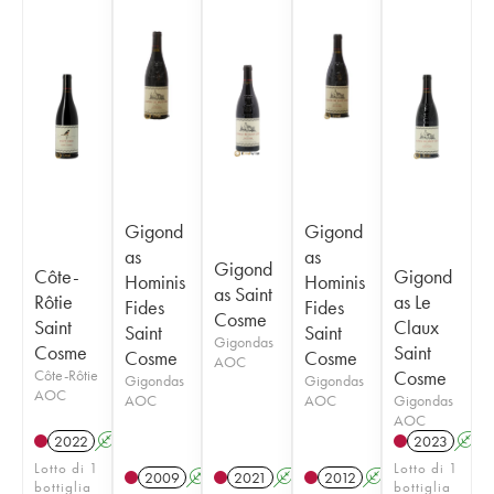
Gigond
Gigond
as
as
Gigond
Côte-
Gigond
Hominis
Hominis
as Saint
Rôtie
as Le
Fides
Fides
Cosme
Saint
Claux
Saint
Saint
Gigondas
Cosme
Saint
Cosme
Cosme
AOC
Côte-Rôtie
Cosme
Gigondas
Gigondas
AOC
AOC
AOC
Gigondas
AOC
2022
A
2023
A
Lotto di 1
Lotto di 1
2009
A
2021
A
2012
A
bottiglia
bottiglia