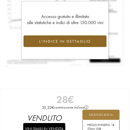
Accesso gratuito e illimitato
alle statistiche e indici di oltre 150.000 vini
L'INDICE IN DETTAGLIO
28
€
35,22
€
commissione inclusa
VENDUTO
CRONOLOGIA
PREZZO DI RISERVA:
1
€
VINI SIMILI IN VENDITA
STIMA:
50
€