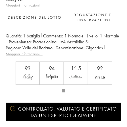
Maggiori informazioni
DEGUSTAZIONE E
DESCRIZIONE DEL LOTTO
CONSERVAZIONE
Quantità:
1 bottiglia
Commento:
1 Normale
Livello:
1
Normale
Provenienza:
professionista
IVA detraibile:
sì
Regione:
Valle del Rodano
Denominazione:
Gigondas
Proprietario:
Saint Cosme
Maggiori informazioni…
93
94
16.5
92
CONTROLLATO, VALUTATO E CERTIFICATO
DA UN ESPERTO IDEALWINE