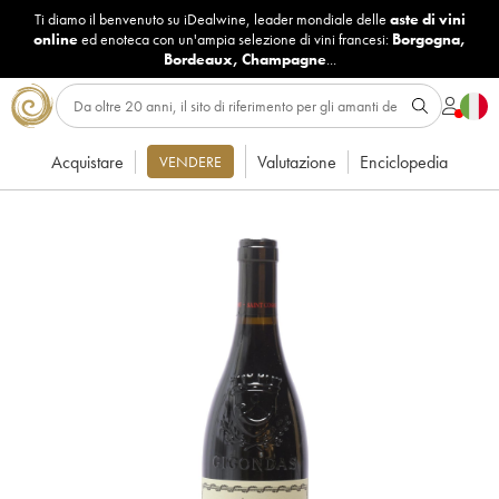
Ti diamo il benvenuto su iDealwine, leader mondiale delle
aste di vini
online
ed enoteca con un'ampia selezione di vini francesi:
Borgogna
,
Bordeaux
,
Champagne
...
Acquistare
Valutazione
Enciclopedia
VENDERE