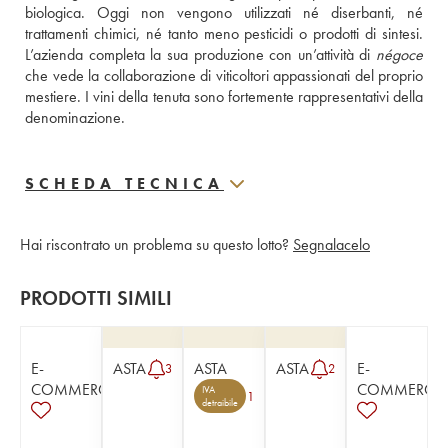
biologica. Oggi non vengono utilizzati né diserbanti, né 
trattamenti chimici, né tanto meno pesticidi o prodotti di sintesi. 
L’azienda completa la sua produzione con un’attività di 
négoce
che vede la collaborazione di viticoltori appassionati del proprio 
mestiere. I vini della tenuta sono fortemente rappresentativi della 
denominazione. 
SCHEDA TECNICA
Hai riscontrato un problema su questo lotto?
Segnalacelo
PRODOTTI SIMILI
E-
ASTA
ASTA
ASTA
E-
3
2
COMMERCE
COMMERCE
IVA
1
detraibile