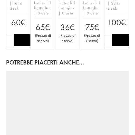
Lotto di 1
Lotto di 1
Lotto di 1
| 16 in
| 23 in
bottiglia
bottiglia
bottiglia
stock
stock
| 0 aste
| 0 aste
| 0 aste
60
€
100
€
65
€
36
€
75
€
(
Prezzo di
(
Prezzo di
(
Prezzo di
riserva
)
riserva
)
riserva
)
POTREBBE PIACERTI ANCHE…