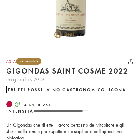
ASTA
IVA detraibile
GIGONDAS SAINT COSME 2022
Gigondas AOC
FRUTTI ROSSI
VINO GASTRONOMICO
ICONA
A
14.5
%
0.75
L
INTENSITÀ
Un Gigondas che riflette il lavoro certosino del viticoltore e gli
sforzi della tenuta per rispettare il disciplinare dell’agricoltura
biologica.