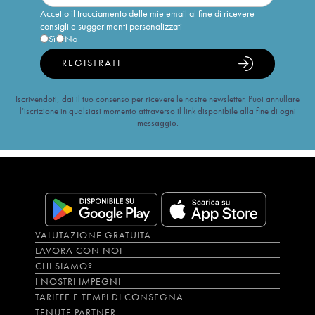
Accetto il tracciamento delle mie email al fine di ricevere
consigli e suggerimenti personalizzati
Sì
No
REGISTRATI
Iscrivendoti, dai il tuo consenso per ricevere le nostre newsletter. Puoi annullare
l’iscrizione in qualsiasi momento attraverso il link disponibile alla fine di ogni
messaggio.
VALUTAZIONE GRATUITA
LAVORA CON NOI
CHI SIAMO?
I NOSTRI IMPEGNI
TARIFFE E TEMPI DI CONSEGNA
TENUTE PARTNER