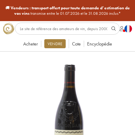
🚚
Vendeurs :
transport offert pour toute demande d’estimation de
vos vins
transmise entre le 01.07.2026 et le 31.08.2026 inclus*
Acheter
Cote
Encyclopédie
VENDRE