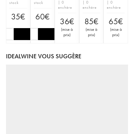
| 0
| 0
| 0
stock
stock
enchère
enchère
enchère
35
€
60
€
36
€
85
€
65
€
(
mise à
(
mise à
(
mise à
prix
)
prix
)
prix
)
IDEALWINE VOUS SUGGÈRE