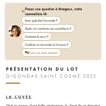
Posez une question à Margaux, notre
sommelière IA
Avec quel plat l'accorder ?
Quels vins similaires me conseilles-tu ?
Comment le servir ?
Combien va me coûter la livraison ?
Poser une autre question
PRÉSENTATION DU LOT
GIGONDAS SAINT COSME 2022
LA CUVÉE
Situé au niveau d'une faille géologique, le climat de ce domaine 