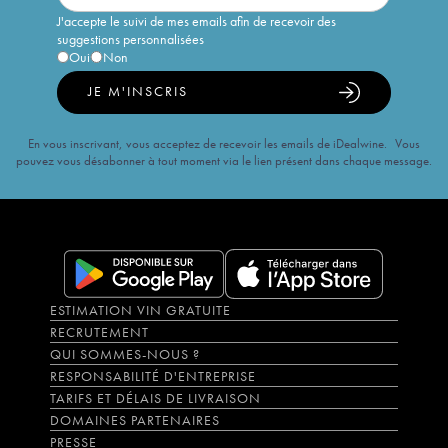
J'accepte le suivi de mes emails afin de recevoir des
suggestions personnalisées
Oui
Non
JE M'INSCRIS
En vous inscrivant, vous acceptez de recevoir les emails de iDealwine. Vous
pouvez vous désabonner à tout moment via le lien présent dans chaque message.
ESTIMATION VIN GRATUITE
RECRUTEMENT
QUI SOMMES-NOUS ?
RESPONSABILITÉ D'ENTREPRISE
TARIFS ET DÉLAIS DE LIVRAISON
DOMAINES PARTENAIRES
PRESSE