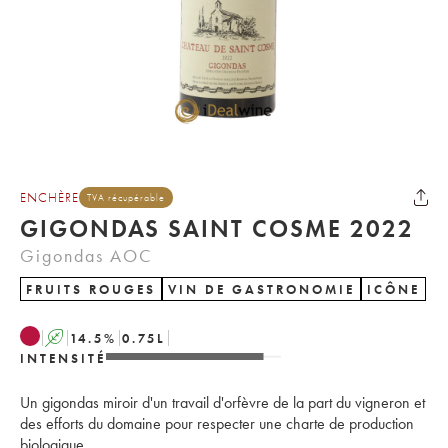
ENCHÈRE
TVA récupérable
GIGONDAS SAINT COSME 2022
Gigondas AOC
FRUITS ROUGES
VIN DE GASTRONOMIE
ICÔNE
A
14.5
%
0.75
L
INTENSITÉ
Un gigondas miroir d'un travail d'orfèvre de la part du vigneron et
des efforts du domaine pour respecter une charte de production
biologique.