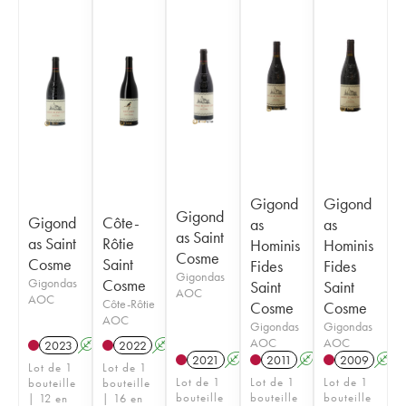
Gigond
Gigond
Gigond
Gigond
Côte-
as
as
as Saint
as Saint
Rôtie
Hominis
Hominis
Cosme
Cosme
Saint
Fides
Fides
Gigondas
Gigondas
Cosme
Saint
Saint
AOC
AOC
Côte-Rôtie
Cosme
Cosme
AOC
Gigondas
Gigondas
AOC
AOC
2023
A
2022
A
2021
A
2011
A
2009
A
Lot de 1
Lot de 1
Lot de 1
Lot de 1
Lot de 1
bouteille
bouteille
bouteille
bouteille
bouteille
| 12 en
| 16 en