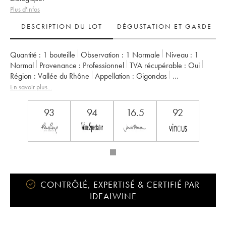
Plus d'infos
DESCRIPTION DU LOT
DÉGUSTATION ET GARDE
Quantité :
1 bouteille
Observation :
1 Normale
Niveau :
1
Normal
Provenance :
professionnel
TVA récupérable :
oui
Région :
Vallée du Rhône
Appellation :
Gigondas
Propriétaire :
Saint Cosme
En savoir plus...
93
94
16.5
92
CONTRÔLÉ, EXPERTISÉ & CERTIFIÉ PAR
IDEALWINE