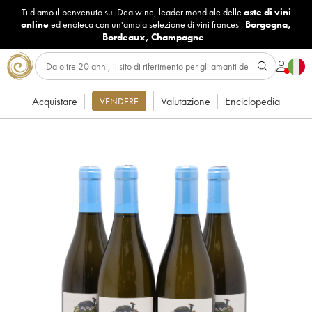
Ti diamo il benvenuto su iDealwine, leader mondiale delle
aste di vini
online
ed enoteca con un'ampia selezione di vini francesi:
Borgogna
,
Bordeaux
,
Champagne
...
Acquistare
Valutazione
Enciclopedia
VENDERE