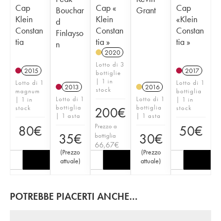
Cap
Cap «
Cap
Bouchar
Grant
Klein
Klein
«Klein
d
Constan
Constan
Constan
Finlayso
tia
tia »
tia »
n
2020
Lotto di 3
2015
2017
bottiglie
| 1 in
Lotto di 1
Lotto di 1
2013
2016
stock
magnum
bottiglia
Lotto di 1
Lotto di 1
| 1 in
| 1 in
bottiglia
bottiglia
stock
stock
200
€
| 1 asta
| 1 asta
Prezzo a
80
€
50
€
35
€
30
€
bottiglia
66,67
€
(
Prezzo
(
Prezzo
attuale
)
attuale
)
POTREBBE PIACERTI ANCHE…