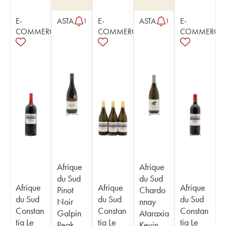
E-
ASTA
E-
ASTA
E-
1
1
COMMERCE
COMMERCE
COMMERCE
Afrique
Afrique
du Sud
du Sud
Afrique
Afrique
Afrique
Pinot
Chardo
du Sud
du Sud
du Sud
Noir
nnay
Constan
Constan
Constan
Galpin
Ataraxia
tia Le
tia Le
tia Le
Peak
Kevin