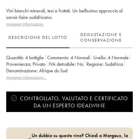
Vini bianchi minerali, tesi e fruttati. Un bellissimo approccio al
savoir-faire sudafricano.
Maggiori informazioni
DEGUSTAZIONE E
DESCRIZIONE DEL LOTTO
CONSERVAZIONE
Quantità:
4 bottiglie
Commento:
4 Normali
Livello:
4
Normale
Provenienza:
privato
IVA detraibile:
no
Regione:
Sudafrica
Denominazione:
Afrique du Sud
Maggiori informazioni…
CONTROLLATO, VALUTATO E CERTIFICATO
DA UN ESPERTO IDEALWINE
Un dubbio su questo vino? Chiedi a Margaux, la