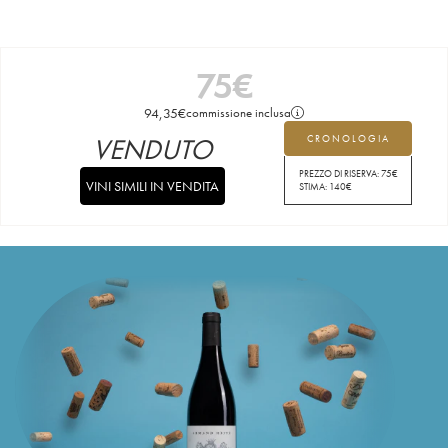
75
€
94,35
€
commissione inclusa
VENDUTO
CRONOLOGIA
PREZZO DI RISERVA:
75
€
VINI SIMILI IN VENDITA
STIMA:
140
€