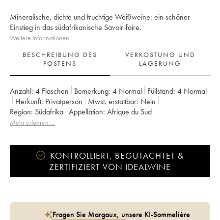
Mineralische, dichte und fruchtige Weißweine: ein schöner
Einstieg in das südafrikanische Savoir-faire.
Weitere Informationen
BESCHREIBUNG DES
VERKOSTUNG UND
POSTENS
LAGERUNG
Anzahl:
4 Flaschen
Bemerkung:
4 Normal
Füllstand:
4
Normal
Herkunft:
privatperson
Mwst. erstattbar:
nein
Region:
Südafrika
Appellation:
Afrique du Sud
Mehr erfahren …
KONTROLLIERT, BEGUTACHTET &
ZERTIFIZIERT VON IDEALWINE
Fragen Sie Margaux, unsere KI-Sommelière