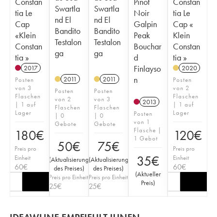
Constan
Pinot
Constan
Swartla
Swartla
tia Le
Noir
tia Le
nd El
nd El
Cap
Galpin
Cap «
Bandito
Bandito
«Klein
Peak
Klein
Testalon
Testalon
Constan
Bouchar
Constan
ga
ga
tia »
d
tia »
Finlayso
2017
2020
n
2011
2011
Posten
Posten
von 3
von 2
Posten
Posten
Flaschen
Flaschen
von 2
von 3
2013
| 1 auf
| 1 auf
Flaschen
Flaschen
Lager
Lager
Posten
| 0
| 0
von 1
Gebote
Gebote
Flasche |
180
€
120
€
1 Gebot
50
€
75
€
Preis pro
Preis pro
35
€
Einheit
Einheit
(
Aktualisierung
(
Aktualisierung
60
€
60
€
des Preises
)
des Preises
)
(
Aktueller
Preis pro Einheit
Preis pro Einheit
Preis
)
25
€
25
€