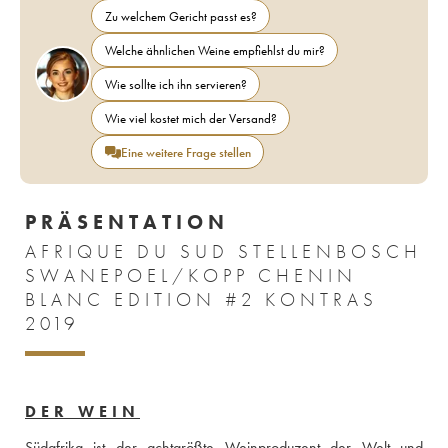
Zu welchem Gericht passt es?
Welche ähnlichen Weine empfiehlst du mir?
Wie sollte ich ihn servieren?
Wie viel kostet mich der Versand?
Eine weitere Frage stellen
PRÄSENTATION
AFRIQUE DU SUD STELLENBOSCH
SWANEPOEL/KOPP CHENIN
BLANC EDITION #2 KONTRAS
2019
DER WEIN
Südafrika ist der achtgrößte Weinproduzent der Welt und 