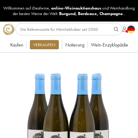
Willkommen auf iDealwine,
online-Weinauktionshaus
und
Weinhandlung
der besten Weine der Welt:
Burgund
,
Bordeaux
,
Champagne
...
Kaufen
Notierung
Wein-Enzyklopädie
VERKAUFEN