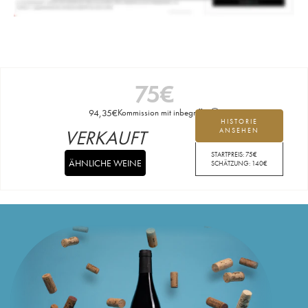
75
€
94,35
€
Kommission mit inbegriffen
HISTORIE
VERKAUFT
ANSEHEN
STARTPREIS:
75
€
ÄHNLICHE WEINE
SCHÄTZUNG:
140
€