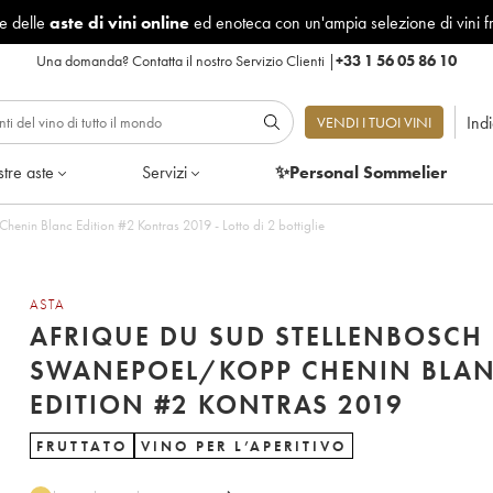
le delle
aste di vini online
ed enoteca con un'ampia selezione di vini f
Una domanda?
Contatta il nostro Servizio Clienti
|
+33 1 56 05 86 10
Ind
VENDI I TUOI VINI
tre aste
Servizi
✨Personal Sommelier
nin Blanc Edition #2 Kontras 2019 - Lotto di 2 bottiglie
ASTA
AFRIQUE DU SUD STELLENBOSCH
SWANEPOEL/KOPP CHENIN BLA
EDITION #2 KONTRAS 2019
FRUTTATO
VINO PER L’APERITIVO