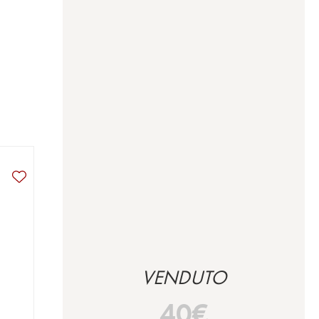
VENDUTO
40
€