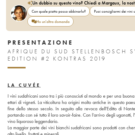
Un dubbio su questo vino? Chiedi a Margaux, la nost
Con quale piatto posso abbinarlo?
Puoi consigliarmi dei vini s
Ho un'altra domanda
PRESENTAZIONE
AFRIQUE DU SUD STELLENBOSCH 
EDITION #2 KONTRAS 2019
LA CUVÉE
I vini sudafricani sono tra i più conosciuti al mondo e per una buona
ettari di vigneti. La viticoltura ha origini molto antiche in questo pa
fine dello stesso secolo. In seguito alla revoca dell'Editto di Nant
portando con sé tutto il loro savoir-faire. Con l’arrivo degli ugonotti, 
vino liquoroso leggendario. 
La maggior parte dei vini bianchi sudafricani sono prodotti con chenin
alto livello, fruttati e minerali.