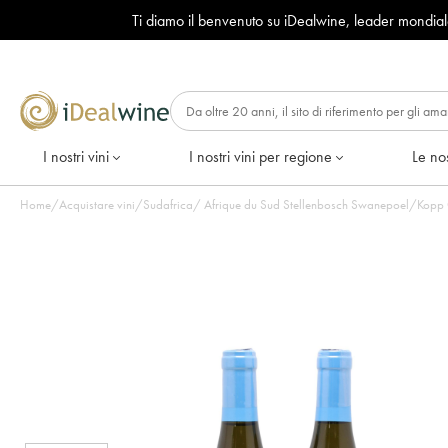
Ti diamo il benvenuto su iDealwine, leader mondia
I nostri vini
I nostri vini per regione
Le nos
Home
/
Acquistare vini
/
Sudafrica
/
Afrique du Sud Stellenbosch Swanepoel/Kopp Che