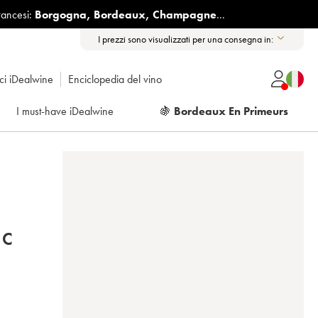
rancesi:
Borgogna
,
Bordeaux
,
Champagne
...
I prezzi sono visualizzati per una consegna in:
ici iDealwine
Enciclopedia del vino
I must-have iDealwine
🍇
Bordeaux En Primeurs
NC