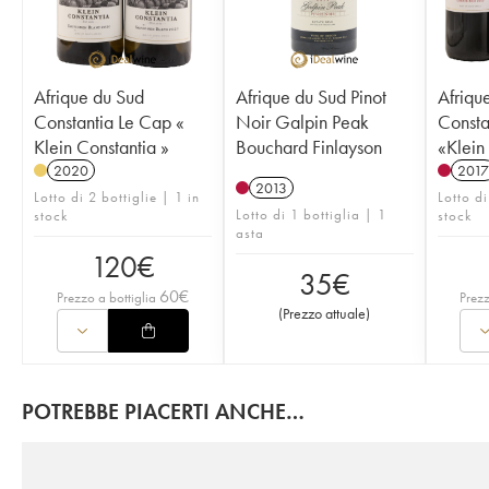
Afrique du Sud
Afrique du Sud Pinot
Afriqu
Constantia Le Cap «
Noir Galpin Peak
Consta
Klein Constantia »
Bouchard Finlayson
«Klein
2020
2017
2013
Lotto di 2 bottiglie | 1 in
Lotto di
Lotto di 1 bottiglia | 1
stock
stock
asta
120
€
35
€
60
€
Prezzo a bottiglia
Prezz
(
Prezzo attuale
)
POTREBBE PIACERTI ANCHE…