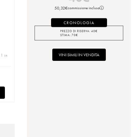
50,32
€
commissione inclusa
CRONOLOGIA
PREZZO DI RISERVA:
40
€
p
STIMA:
70
€
VINI SIMILI IN VENDITA
 1 in