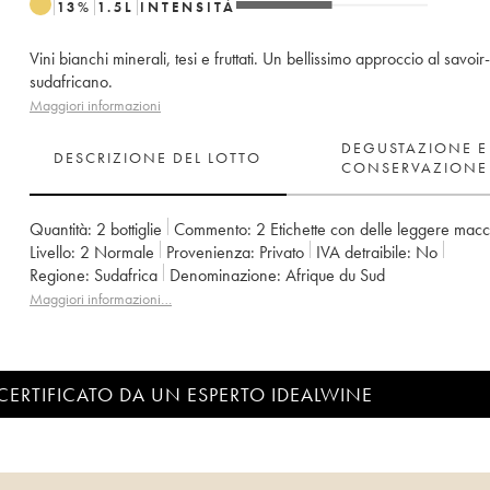
13
%
1.5
L
INTENSITÀ
Vini bianchi minerali, tesi e fruttati. Un bellissimo approccio al savoir-
sudafricano.
Maggiori informazioni
DEGUSTAZIONE E
DESCRIZIONE DEL LOTTO
CONSERVAZIONE
Quantità:
2 bottiglie
Commento:
2 Etichette con delle leggere mac
Livello:
2
Normale
Provenienza:
privato
IVA detraibile:
no
Regione:
Sudafrica
Denominazione:
Afrique du Sud
Maggiori informazioni…
CERTIFICATO DA UN ESPERTO IDEALWINE