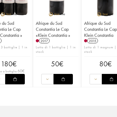
e du Sud
Afrique du Sud
Afrique du Sud
ntia Le Cap
Constantia Le Cap
Constantia Le Ca
 Constantia »
«Klein Constantia »
Klein Constantia
2017
2015
 3 bottiglie | 1 in
Lotto di 1 bottiglia | 1 in
Lotto di 1 magnum |
stock
stock
180
€
50
€
80
€
60
€
o a bottiglia