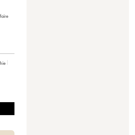
faire
chie