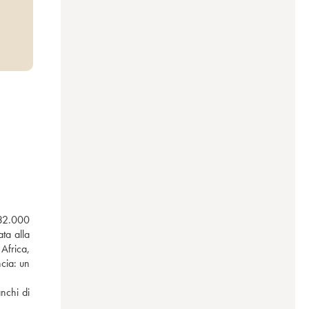
132.000 
ta alla 
Africa, 
cia: un 
nchi di 