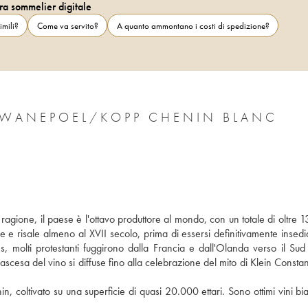
ra sommelier digitale
imili?
Come va servito?
A quanto ammontano i costi di spedizione?
SWANEPOEL/KOPP CHENIN BLANC
 ragione, il paese è l'ottavo produttore al mondo, con un totale di oltre 
ese e risale almeno al XVII secolo, prima di essersi definitivamente insedia
es, molti protestanti fuggirono dalla Francia e dall'Olanda verso il Sud 
l'ascesa del vino si diffuse fino alla celebrazione del mito di Klein Constan
, coltivato su una superficie di quasi 20.000 ettari. Sono ottimi vini bia