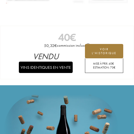
40
€
50,32
€
commission incluse
VOIR
VENDU
L'HISTORIQUE
MISE À PRIX:
40
€
VINS IDENTIQUES EN VENTE
ESTIMATION:
70
€