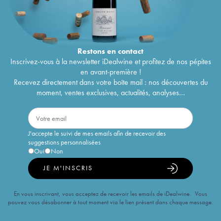
Restons en
contact
Inscrivez-vous à la newsletter iDealwine et profitez de nos pépites
en avant-première !
Recevez directement dans votre boîte mail : nos découvertes du
moment, ventes exclusives, actualités, analyses...
J'accepte le suivi de mes emails afin de recevoir des
suggestions personnalisées
Oui
Non
JE M'INSCRIS
En vous inscrivant, vous acceptez de recevoir les emails de iDealwine. Vous
pouvez vous désabonner à tout moment via le lien présent dans chaque message.