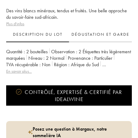
Des vins blancs minéraux, tendus et fruités. Une belle approche
du savoir-faire sud-africain.
Plus d'infos
DESCRIPTION DU LOT
DÉGUSTATION ET GARDE
Quantité :
2 bouteilles
Observation :
2 Étiquettes très légèrement
marquées
Niveau :
2
Normal
Provenance :
particulier
TVA récupérable :
non
Région :
Afrique du Sud
Appellation :
Afrique du Sud
En savoir plus...
CONTRÔLÉ, EXPERTISÉ & CERTIFIÉ PAR
IDEALWINE
Posez une question à Margaux, notre
sommelière IA