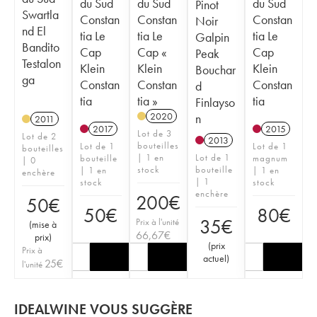
du Sud
du Sud
du Sud
Pinot
Swartla
Constan
Constan
Constan
Noir
nd El
tia Le
tia Le
tia Le
Galpin
Bandito
Cap
Cap «
Cap
Peak
Testalon
Klein
Klein
Klein
Bouchar
ga
Constan
Constan
Constan
d
tia
tia »
tia
Finlayso
2020
n
2011
2017
2015
Lot de 3
Lot de 2
2013
bouteilles
Lot de 1
Lot de 1
bouteilles
| 1 en
Lot de 1
bouteille
magnum
| 0
stock
bouteille
| 1 en
| 1 en
enchère
| 1
stock
stock
enchère
200
€
50
€
50
€
80
€
35
€
Prix à l'unité
(
mise à
66,67
€
prix
)
(
prix
Prix à
actuel
)
25
€
l'unité
IDEALWINE VOUS SUGGÈRE