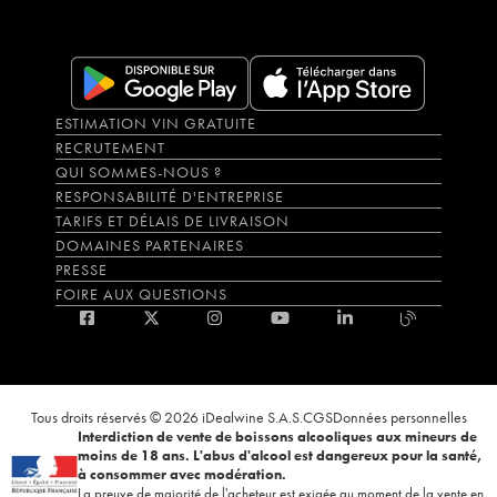
ESTIMATION VIN GRATUITE
RECRUTEMENT
QUI SOMMES-NOUS ?
RESPONSABILITÉ D'ENTREPRISE
TARIFS ET DÉLAIS DE LIVRAISON
DOMAINES PARTENAIRES
PRESSE
FOIRE AUX QUESTIONS
Tous droits réservés © 2026 iDealwine S.A.S.
CGS
Données personnelles
Interdiction de vente de boissons alcooliques aux mineurs de
moins de 18 ans. L'abus d'alcool est dangereux pour la santé,
à consommer avec modération.
La preuve de majorité de l'acheteur est exigée au moment de la vente en