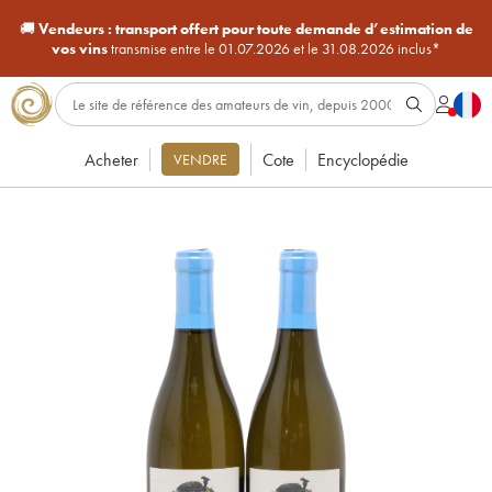
🚚
Vendeurs :
transport offert pour toute demande d’estimation de
vos vins
transmise entre le 01.07.2026 et le 31.08.2026 inclus*
Acheter
Cote
Encyclopédie
VENDRE