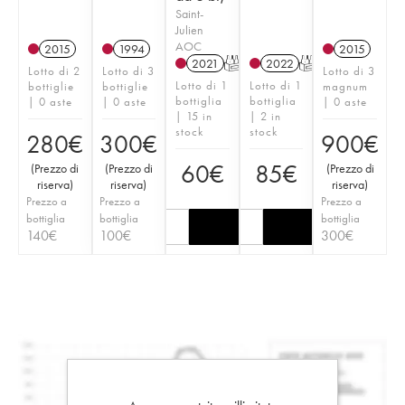
Saint-
Julien
AOC
2015
1994
2015
2021
T
2022
T
Lotto di 2
Lotto di 3
Lotto di 3
Lotto di 1
Lotto di 1
bottiglie
bottiglie
magnum
bottiglia
bottiglia
| 0 aste
| 0 aste
| 0 aste
| 15 in
| 2 in
stock
stock
280
€
300
€
900
€
60
€
85
€
(
Prezzo di
(
Prezzo di
(
Prezzo di
riserva
)
riserva
)
riserva
)
Prezzo a
Prezzo a
Prezzo a
bottiglia
bottiglia
bottiglia
140
€
100
€
300
€