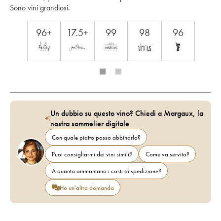
Sono vini grandiosi.
96+
17.5+
99
98
96
Un dubbio su questo vino? Chiedi a Margaux, la
nostra sommelier digitale
Con quale piatto posso abbinarlo?
Puoi consigliarmi dei vini simili?
Come va servito?
A quanto ammontano i costi di spedizione?
Ho un'altra domanda