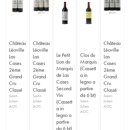
Château
Château
Château
Léoville
Léoville
Léoville
Le Petit
Clos du
Las
Las
Las
Lion du
Marquis
Cases
Cases
Cases
Marquis
(Cassett
2ème
2ème
2ème
de Las
a in
Grand
Grand
Grand
Cases
legno a
Cru
Cru
Cru
Second
partire
Classé
Classé
Classé
Vin
da 6 bt)
Saint-
Saint-
Saint-
Julien
Julien
(Cassett
Saint-
Julien
AOC
AOC
Julien
AOC
a in
AOC
legno a
partire
da 6 bt)