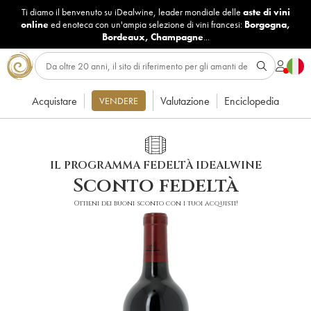
Ti diamo il benvenuto su iDealwine, leader mondiale delle
aste di vini
online
ed enoteca con un'ampia selezione di vini francesi:
Borgogna
,
Bordeaux
,
Champagne
...
Acquistare
Valutazione
Enciclopedia
VENDERE
IL PROGRAMMA FEDELTÀ IDEALWINE
Sconto fedeltà
Ottieni dei buoni sconto con i tuoi acquisti!