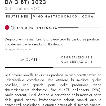
DA 3 BT) 2023
Saint-Julien AOC
FRUTTI NERI
VINO GASTRONOMICO
ICONA
T
13
%
0.75
L
INTENSITÀ
Degno di un Premier Cru, lo Château Léoville Las Cases produce
uno dei vini più leggendari di Bordeaux.
Maggiori informazioni
DEGUSTAZIONE E
LA CUVÉE
CONSERVAZIONE
Lo Château Léoville Las Cases produce un vino caratterizzato da 
un'incredibile complessità. Per ottenere la migliore qualità 
possibile, una grande parte della produzione viene 
sistematicamente declassata (fino al 67% nell'annata 1990). 
Molto coerenti, i vini sfiorano la perfezione nella maggior parte 
delle grandi annate. Profondamente colorati, tannici, ampi e 
concentrati, possiedono un enorme potenziale di invecchiamento. 