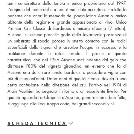
anni condirettore della tenuta e unico proprietario dal 1997. 
L’origine del nome del cru non è mai stata accertata, ma tutto fa 
pensare che onori la memoria del poeta latino Ausonio, antico 
abitante della regione e grande appassionato di vino. Unico 
Premier Cru Classé di Bordeaux a misura d’uomo (7 ettari), 
Ausone, su alcune parcelle gode della favorevole presenza di 
un substrato di roccia porosa in stretto contatto con le radici 
superficiali della vigna, che assorbe l’acqua in eccesso e la 
restituisce durante le estati torride. È grazie a questa 
caratteristica, che nel 1956 Ausone uscì indenne dal gelo che 
distrusse l’80% del vigneto girondino, un evento che fa di 
Ausone una delle rare tenute bordolesi a possedere vigne con 
più di cinquant’anni. Dopo anni di qualità media, dovuta a una 
certa confusione nella direzione del cru, l’arrivo nel 1974 di 
Alain Vauthier ha segnato il ritorno a un eccellente livello. Per 
quanto riguarda La Chapelle d'Ausone, generalmente ben fatto, 
si aggiunge alla lista, troppo corta, dei grandi secondi vini.
SCHEDA TECNICA