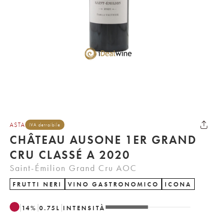
ASTA
IVA detraibile
CHÂTEAU AUSONE 1ER GRAND
CRU CLASSÉ A 2020
Saint-Émilion Grand Cru AOC
FRUTTI NERI
VINO GASTRONOMICO
ICONA
14
%
0.75
L
INTENSITÀ