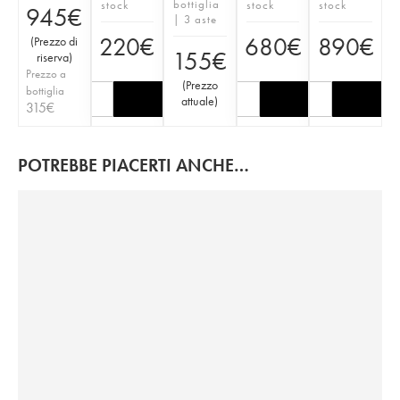
bottiglia
stock
stock
stock
945
€
| 3 aste
220
€
680
€
890
€
(
Prezzo di
155
€
riserva
)
Prezzo a
(
Prezzo
bottiglia
attuale
)
315
€
POTREBBE PIACERTI ANCHE…