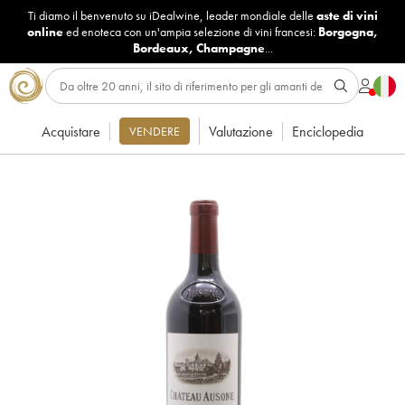
Ti diamo il benvenuto su iDealwine, leader mondiale delle
aste di vini
online
ed enoteca con un'ampia selezione di vini francesi:
Borgogna
,
Bordeaux
,
Champagne
...
Acquistare
Valutazione
Enciclopedia
VENDERE