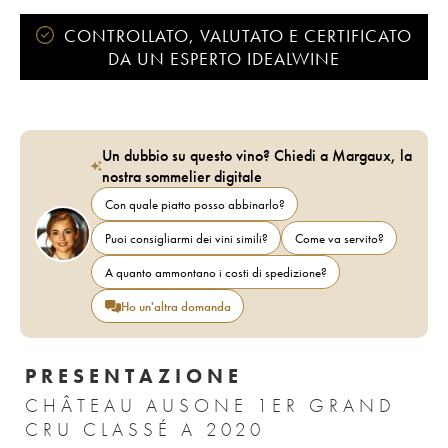
CONTROLLATO, VALUTATO E CERTIFICATO
DA UN ESPERTO IDEALWINE
Un dubbio su questo vino? Chiedi a Margaux, la
nostra sommelier digitale
Con quale piatto posso abbinarlo?
Puoi consigliarmi dei vini simili?
Come va servito?
A quanto ammontano i costi di spedizione?
Ho un'altra domanda
PRESENTAZIONE
CHÂTEAU AUSONE 1ER GRAND
CRU CLASSÉ A 2020