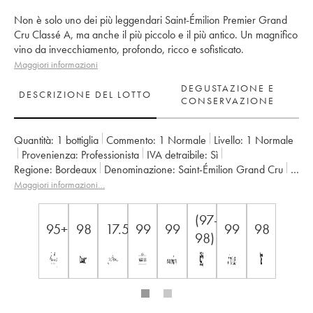
Non è solo uno dei più leggendari Saint-Émilion Premier Grand
Cru Classé A, ma anche il più piccolo e il più antico. Un magnifico
vino da invecchiamento, profondo, ricco e sofisticato.
Maggiori informazioni
DEGUSTAZIONE E
DESCRIZIONE DEL LOTTO
CONSERVAZIONE
Quantità:
1 bottiglia
Commento:
1 Normale
Livello:
1
Normale
Provenienza:
professionista
IVA detraibile:
sì
Regione:
Bordeaux
Denominazione:
Saint-Émilion Grand Cru
Classificazione:
1er Grand Cru Classé A
Maggiori informazioni…
Proprietario:
Alain et Catherine Vauthier
(97-
95+
98
17.5
99
99
99
98
98)