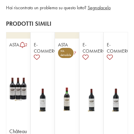
Hai riscontrato un problema su questo lotto?
Segnalacelo
PRODOTTI SIMILI
ASTA
E-
ASTA
E-
E-
2
COMMERCE
COMMERCE
COMMERCE
IVA
7
detraibile
Château