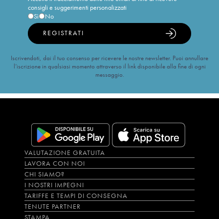
consigli e suggerimenti personalizzati
Sì
No
REGISTRATI
Iscrivendoti, dai il tuo consenso per ricevere le nostre newsletter. Puoi annullare
l’iscrizione in qualsiasi momento attraverso il link disponibile alla fine di ogni
messaggio.
VALUTAZIONE GRATUITA
LAVORA CON NOI
CHI SIAMO?
I NOSTRI IMPEGNI
TARIFFE E TEMPI DI CONSEGNA
TENUTE PARTNER
STAMPA