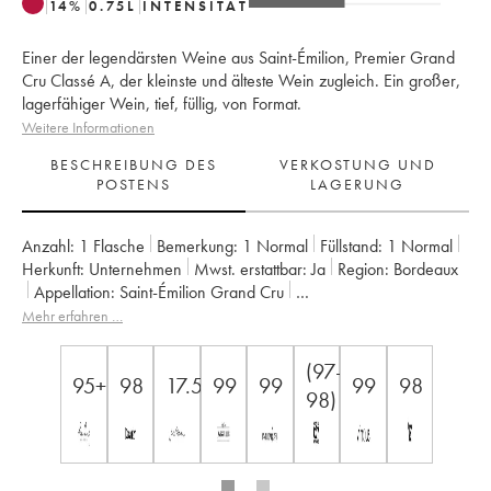
14
%
0.75
L
INTENSITÄT
Einer der legendärsten Weine aus Saint-Émilion, Premier Grand
Cru Classé A, der kleinste und älteste Wein zugleich. Ein großer,
lagerfähiger Wein, tief, füllig, von Format.
Weitere Informationen
BESCHREIBUNG DES
VERKOSTUNG UND
POSTENS
LAGERUNG
Anzahl:
1 Flasche
Bemerkung:
1 Normal
Füllstand:
1
Normal
Herkunft:
unternehmen
Mwst. erstattbar:
ja
Region:
Bordeaux
Appellation:
Saint-Émilion Grand Cru
Klassifizierung:
1er Grand Cru Classé A
Mehr erfahren …
Eigentümer:
Alain et Catherine Vauthier
(97-
95+
98
17.5
99
99
99
98
98)