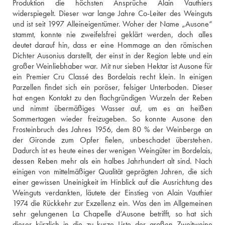
Produktion die höchsten Ansprüche Alain Vauthiers 
widerspiegelt. Dieser war lange Jahre Co-Leiter des Weinguts 
und ist seit 1997 Alleineigentümer. Woher der Name „Ausone“ 
stammt, konnte nie zweifelsfrei geklärt werden, doch alles 
deutet darauf hin, dass er eine Hommage an den römischen 
Dichter Ausonius darstellt, der einst in der Region lebte und ein 
großer Weinliebhaber war. Mit nur sieben Hektar ist Ausone für 
ein Premier Cru Classé des Bordelais recht klein. In einigen 
Parzellen findet sich ein poröser, felsiger Unterboden. Dieser 
hat engen Kontakt zu den flachgründigen Wurzeln der Reben 
und nimmt übermäßiges Wasser auf, um es an heißen 
Sommertagen wieder freizugeben. So konnte Ausone den 
Frosteinbruch des Jahres 1956, dem 80 % der Weinberge an 
der Gironde zum Opfer fielen, unbeschadet überstehen. 
Dadurch ist es heute eines der wenigen Weingüter im Bordelais, 
dessen Reben mehr als ein halbes Jahrhundert alt sind. Nach 
einigen von mittelmäßiger Qualität geprägten Jahren, die sich 
einer gewissen Uneinigkeit im Hinblick auf die Ausrichtung des 
Weinguts verdankten, läutete der Einstieg von Alain Vauthier 
1974 die Rückkehr zur Exzellenz ein. Was den im Allgemeinen 
sehr gelungenen La Chapelle d‘Ausone betrifft, so hat sich 
dieser kürzlich in die zu kurze Liste der großen Zweitweine 