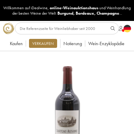
Willkommen auf iDealwine,
online-Weinauktionshaus
und
Weinhandlung
der besten Weine der Welt:
Burgund
,
Bordeaux
,
Champagne
...
Kaufen
Notierung
Wein-Enzyklopädie
VERKAUFEN