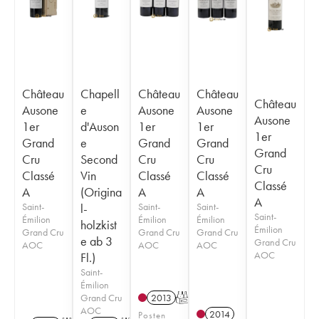
Château
Chapell
Château
Château
Château
Ausone
e
Ausone
Ausone
Ausone
1er
d'Auson
1er
1er
1er
Grand
e
Grand
Grand
Grand
Cru
Second
Cru
Cru
Cru
Classé
Vin
Classé
Classé
Classé
A
(Origina
A
A
A
Saint-
l-
Saint-
Saint-
Saint-
Émilion
Émilion
Émilion
holzkist
Émilion
Grand Cru
Grand Cru
Grand Cru
e ab 3
Grand Cru
AOC
AOC
AOC
AOC
Fl.)
Saint-
Émilion
Grand Cru
2013
T
AOC
2014
Posten