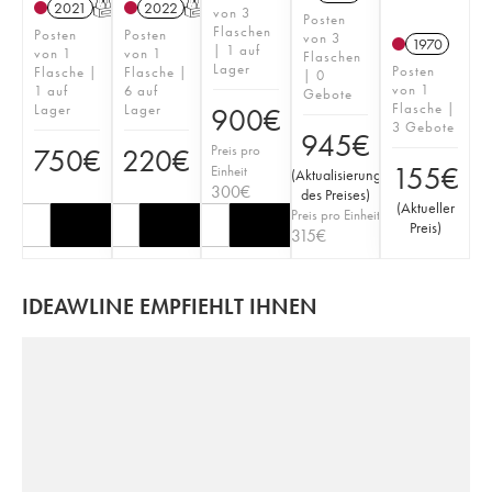
2021
T
2022
T
von 3
Posten
Flaschen
Posten
Posten
von 3
1970
| 1 auf
von 1
von 1
Flaschen
Lager
Posten
Flasche |
Flasche |
| 0
von 1
1 auf
6 auf
Gebote
Flasche |
Lager
Lager
900
€
3 Gebote
945
€
Preis pro
750
€
220
€
155
€
Einheit
(
Aktualisierung
300
€
des Preises
)
(
Aktueller
Preis pro Einheit
Preis
)
315
€
IDEAWLINE EMPFIEHLT IHNEN