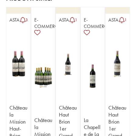
ASTA
E-
ASTA
E-
ASTA
3
1
1
COMMERCE
COMMERCE
Château
Château
Château
la
Haut
Haut
Château
La
Mission
Brion
Brion
la
Chapell
Haut-
1er
1er
Mission
e de La
Brion
Grand
Grand