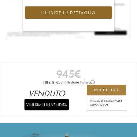
L'INDICE IN DETTAGLIO
945
€
1188,81
€
commissione inclusa
VENDUTO
CRONOLOGIA
PREZZO DI RISERVA:
945
€
VINI SIMILI IN VENDITA
STIMA:
1380
€