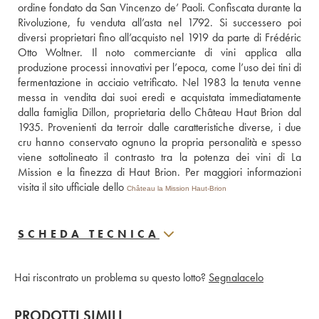
ordine fondato da San Vincenzo de’ Paoli. Confiscata durante la 
Rivoluzione, fu venduta all’asta nel 1792. Si successero poi 
diversi proprietari fino all’acquisto nel 1919 da parte di Frédéric 
Otto Woltner. Il noto commerciante di vini applica alla 
produzione processi innovativi per l’epoca, come l’uso dei tini di 
fermentazione in acciaio vetrificato. Nel 1983 la tenuta venne 
messa in vendita dai suoi eredi e acquistata immediatamente 
dalla famiglia Dillon, proprietaria dello Château Haut Brion dal 
1935. Provenienti da terroir dalle caratteristiche diverse, i due 
cru hanno conservato ognuno la propria personalità e spesso 
viene sottolineato il contrasto tra la potenza dei vini di La 
Mission e la finezza di Haut Brion. Per maggiori informazioni 
visita il sito ufficiale dello 
Château la Mission Haut-Brion
SCHEDA TECNICA
Hai riscontrato un problema su questo lotto?
Segnalacelo
PRODOTTI SIMILI