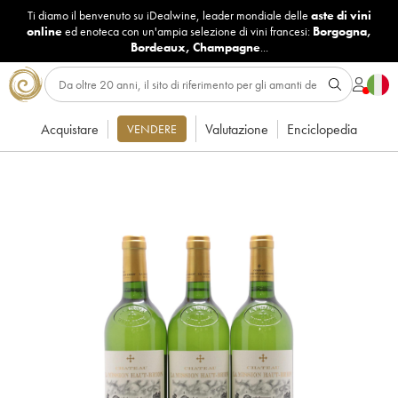
Ti diamo il benvenuto su iDealwine, leader mondiale delle
aste di vini
online
ed enoteca con un'ampia selezione di vini francesi:
Borgogna
,
Bordeaux
,
Champagne
...
Acquistare
Valutazione
Enciclopedia
VENDERE