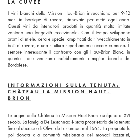
LA CUVÉE
I vini bianchi della Mission Haut-Brion invecchiano per 9-12 
mesi in barrique di rovere, rinnovate per metà ogni anno. 
Questi vini da intenditori prodotti in quantità molto limitate 
vantano una longevità eccezionale. Con il tempo sviluppano 
aromi di miele, cera e spezie, amplificati dall’invecchiamento in 
botti di rovere, e una struttura superbamente ricca e cremosa. È 
sempre interessante il confronto con gli Haut-Brion Blanc, in 
quanto i due vini sono indubbiamente i migliori bianchi del 
Bordolese.
INFORMAZIONI SULLA TENUTA:
CHÂTEAU LA MISSION HAUT-
BRION
Le origini dello Château La Mission Haut Brion risalgono al XVI 
secolo. La famiglia De Lestonnac è stata proprietaria della tenuta 
fino al decesso di Olive de Lestonnac nel 1664. La proprietà fu 
poi donata alla comunità missionaria dei monaci lazzaristi, 