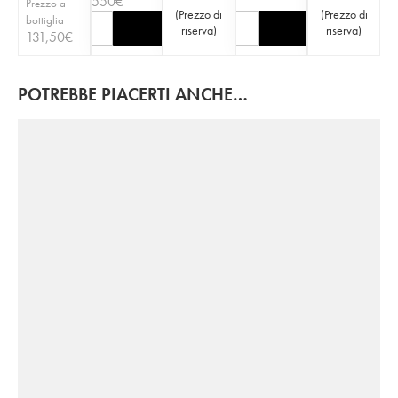
550
€
Prezzo a
(
Prezzo di
(
Prezzo di
bottiglia
riserva
)
riserva
)
131,50
€
POTREBBE PIACERTI ANCHE…