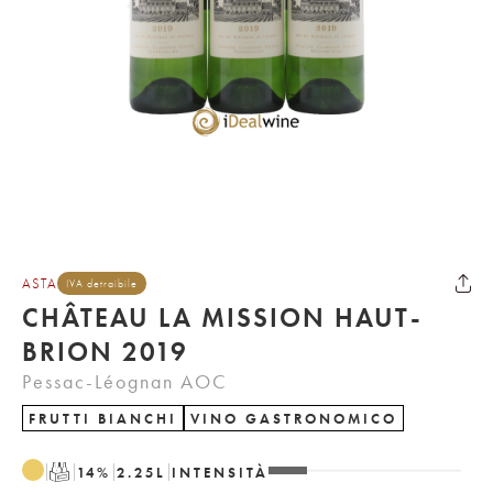
ASTA
IVA detraibile
CHÂTEAU LA MISSION HAUT-
BRION 2019
Pessac-Léognan AOC
FRUTTI BIANCHI
VINO GASTRONOMICO
T
14
%
2.25
L
INTENSITÀ