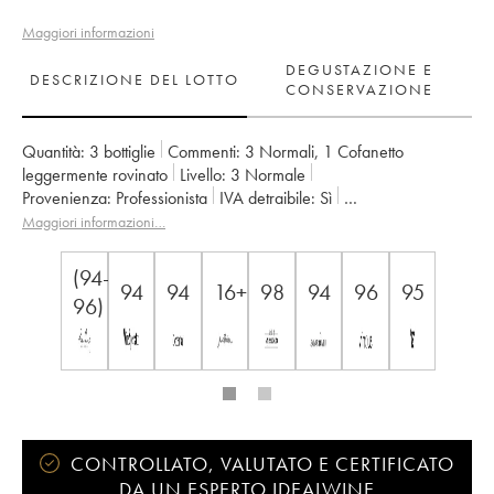
Maggiori informazioni
DEGUSTAZIONE E
DESCRIZIONE DEL LOTTO
CONSERVAZIONE
Quantità:
3 bottiglie
Commenti:
3 Normali
,
1 Cofanetto
leggermente rovinato
Livello:
3
Normale
Provenienza:
professionista
IVA detraibile:
sì
Regione:
Bordeaux
Denominazione:
Pessac-Léognan
Maggiori informazioni…
Proprietario:
Domaines Clarence Dillon
(94-
94
94
16+
98
94
96
95
96)
CONTROLLATO, VALUTATO E CERTIFICATO
DA UN ESPERTO IDEALWINE