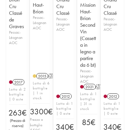
Haut-
Mission
Cru
Cru
Cru
Brion
Haut-
Classé
Classé
Classé
Pessac-
Brion
de
Pessac-
Pessac-
Léognan
Léognan
Second
Léognan
Graves
AOC
AOC
AOC
Vin
Pessac-
Léognan
(Cassett
AOC
a in
legno a
partire
da 6 bt)
Pessac-
Léognan
2015
T
AOC
2017
Lotto di 6
2021
T
bottiglie
Lotto di 2
| 1 in
Lotto di 1
bottiglie
2012
2012
stock
bottiglia
| 0 aste
Lotto di 1
Lotto di 1
| 31 in
bottiglia
bottiglia
stock
3300
€
263
€
| 0 aste
| 0 aste
Prezzo a
85
€
(
Prezzo di
340
€
340
€
bottiglia
riserva
)