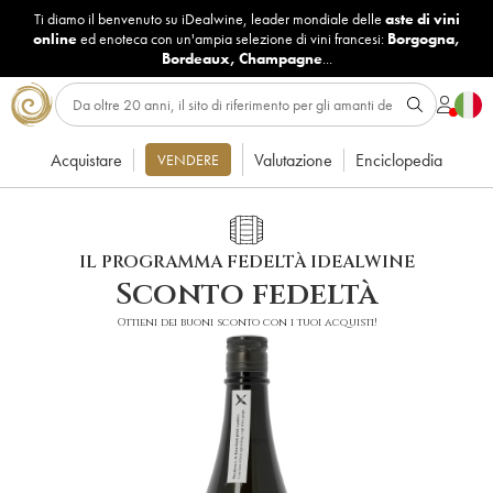
Ti diamo il benvenuto su iDealwine, leader mondiale delle
aste di vini
online
ed enoteca con un'ampia selezione di vini francesi:
Borgogna
,
Bordeaux
,
Champagne
...
Acquistare
Valutazione
Enciclopedia
VENDERE
IL PROGRAMMA FEDELTÀ IDEALWINE
Sconto fedeltà
Ottieni dei buoni sconto con i tuoi acquisti!