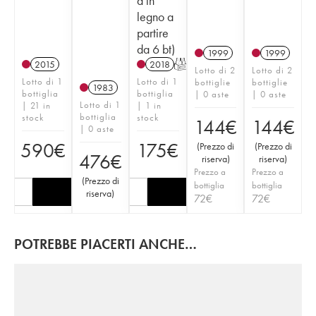
a in
legno a
partire
da 6 bt)
1999
1999
2015
2018
T
Lotto di 2
Lotto di 2
Lotto di 1
Lotto di 1
bottiglie
bottiglie
1983
bottiglia
bottiglia
| 0 aste
| 0 aste
Lotto di 1
| 21 in
| 1 in
bottiglia
stock
stock
144
€
144
€
| 0 aste
590
€
175
€
(
Prezzo di
(
Prezzo di
476
€
riserva
)
riserva
)
Prezzo a
Prezzo a
(
Prezzo di
bottiglia
bottiglia
riserva
)
72
€
72
€
POTREBBE PIACERTI ANCHE…