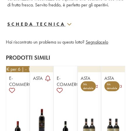
di frutta fresca. Servito freddo, è perfetto per gli aperitivi.
SCHEDA TECNICA
Hai riscontrato un problema su questo lotto?
Segnalacelo
PRODOTTI SIMILI
531
€
per 6 | - 10%
E-
ASTA
E-
ASTA
ASTA
COMMERCE
COMMERCE
IVA
IVA
2
3
detraibile
detraibile