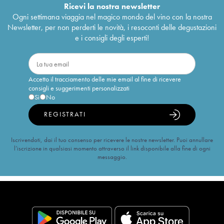
Ricevi la nostra newsletter
Ogni settimana viaggia nel magico mondo del vino con la nostra
Newsletter, per non perderti le novità, i resoconti delle degustazioni
e i consigli degli esperti!
Accetto il tracciamento delle mie email al fine di ricevere
consigli e suggerimenti personalizzati
Sì
No
REGISTRATI
Iscrivendoti, dai il tuo consenso per ricevere le nostre newsletter. Puoi annullare
l’iscrizione in qualsiasi momento attraverso il link disponibile alla fine di ogni
messaggio.