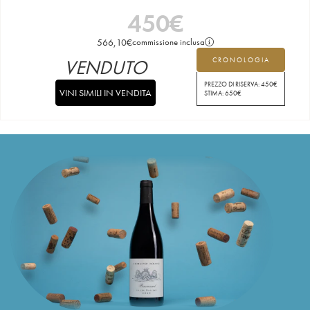
450
€
566,10
€
commissione inclusa
VENDUTO
CRONOLOGIA
PREZZO DI RISERVA:
450
€
VINI SIMILI IN VENDITA
STIMA:
650
€