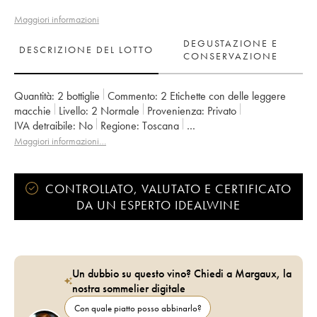
Maggiori informazioni
DEGUSTAZIONE E
DESCRIZIONE DEL LOTTO
CONSERVAZIONE
Quantità:
2 bottiglie
Commento:
2 Etichette con delle leggere
macchie
Livello:
2
Normale
Provenienza:
privato
IVA detraibile:
no
Regione:
Toscana
Denominazione:
Brunello di Montalcino DOCG
Maggiori informazioni…
Proprietario:
Casanova di Neri - Giacomo Neri
CONTROLLATO, VALUTATO E CERTIFICATO
DA UN ESPERTO IDEALWINE
Un dubbio su questo vino? Chiedi a Margaux, la
nostra sommelier digitale
Con quale piatto posso abbinarlo?