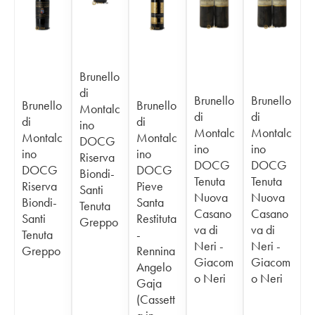
Brunello
di
Brunello
Brunello
Brunello
Brunello
Montalc
di
di
di
di
ino
Montalc
Montalc
Montalc
Montalc
DOCG
ino
ino
ino
ino
Riserva
DOCG
DOCG
DOCG
DOCG
Biondi-
Tenuta
Tenuta
Riserva
Pieve
Santi
Nuova
Nuova
Biondi-
Santa
Tenuta
Casano
Casano
Santi
Restituta
Greppo
va di
va di
Tenuta
-
Neri -
Neri -
Greppo
Rennina
Giacom
Giacom
Angelo
o Neri
o Neri
Gaja
(Cassett