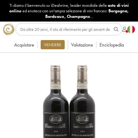
Ti diamo il benvenuto su iDealwine, leader mondiale delle
aste di vini
online
ed enoteca con un'ampia selezione di vini francesi:
Borgogna
,
Bordeaux
,
Champagne
...
Acquistare
Valutazione
Enciclopedia
VENDERE