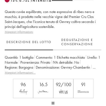
13
%
0.75
L
INTENSITÀ
Questa cuvée equilibrata, con note espressive di ribes nero e
muschio, è prodotta nelle vecchie vigne del Premier Cru Clos
Saint-Jacques, che l’iconica tenuta di Gevrey coltiva secondo i
principi dell’agricoltura sostenibile.
Maggiori informazioni
DEGUSTAZIONE E
DESCRIZIONE DEL LOTTO
CONSERVAZIONE
Quantità:
1 bottiglia
Commento:
1 Etichetta macchiata
Livello:
1
Normale
Provenienza:
privato
IVA detraibile:
no
Regione:
Borgogna
Denominazione:
Gevrey-Chambertin
Classificazione:
1er Cru
Maggiori informazioni…
Proprietario:
Armand Rousseau (Domaine)
96
16.5
92/100
91