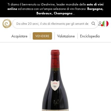
Ti diamo il benvenuto su iDealwine, leader mondiale delle
aste di vini
online
ed enoteca con un'ampia selezione di vini francesi:
Borgogna
,
Bordeaux
,
Champagne
...
Acquistare
Valutazione
Enciclopedia
VENDERE