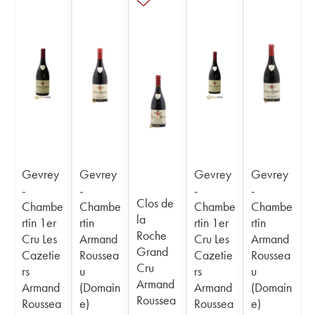
Gevrey
Gevrey
Gevrey
Gevrey
-
-
-
-
Clos de
Chambe
Chambe
Chambe
Chambe
la
rtin 1er
rtin
rtin 1er
rtin
Roche
Cru Les
Armand
Cru Les
Armand
Grand
Cazetie
Roussea
Cazetie
Roussea
Cru
rs
u
rs
u
Armand
Armand
(Domain
Armand
(Domain
Roussea
Roussea
e)
Roussea
e)