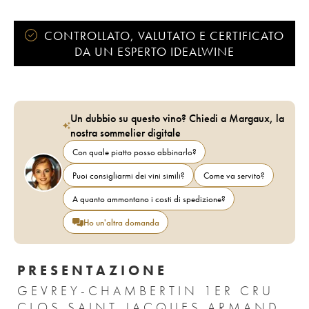
CONTROLLATO, VALUTATO E CERTIFICATO
DA UN ESPERTO IDEALWINE
Un dubbio su questo vino? Chiedi a Margaux, la
nostra sommelier digitale
Con quale piatto posso abbinarlo?
Puoi consigliarmi dei vini simili?
Come va servito?
A quanto ammontano i costi di spedizione?
Ho un'altra domanda
PRESENTAZIONE
GEVREY-CHAMBERTIN 1ER CRU
CLOS SAINT-JACQUES ARMAND