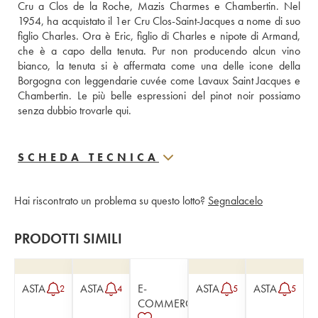
Cru a Clos de la Roche, Mazis Charmes e Chambertin. Nel 
1954, ha acquistato il 1er Cru Clos-Saint-Jacques a nome di suo 
figlio Charles. Ora è Eric, figlio di Charles e nipote di Armand, 
che è a capo della tenuta. Pur non producendo alcun vino 
bianco, la tenuta si è affermata come una delle icone della 
Borgogna con leggendarie cuvée come Lavaux Saint Jacques e 
Chambertin. Le più belle espressioni del pinot noir possiamo 
senza dubbio trovarle qui.
SCHEDA TECNICA
Hai riscontrato un problema su questo lotto?
Segnalacelo
PRODOTTI SIMILI
ASTA
ASTA
E-
ASTA
ASTA
2
4
5
5
COMMERCE