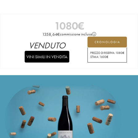
1080
€
1358,64
€
commissione inclusa
VENDUTO
CRONOLOGIA
PREZZO DI RISERVA:
1080
€
VINI SIMILI IN VENDITA
STIMA:
1600
€