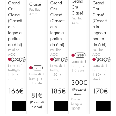
Grand
Grand
Grand
Grand
Classé
Cru
Cru
Cru
Cru
Pauillac
Classé
Classé
AOC
Classé
Classé
Pauillac
(Cassett
(Cassett
(Cassett
AOC
a in
a in
a in
legno a
legno a
legno a
partire
partire
partire
da 6 bt)
da 6 bt)
da 6 bt)
Pauillac
Pauillac
Pauillac
AOC
AOC
AOC
1988
2021
T
2018
T
2020
T
Lotto di 3
Lotto di 1
Lotto di 1
Lotto di 1
bottiglie
1981
bottiglia
bottiglia
bottiglia
| 0 aste
Lotto di 1
| 14 in
| 50 in
| 60+ in
bottiglia
stock
stock
stock
300
€
| 0 aste
166
€
185
€
170
€
(
Prezzo di
81
€
riserva
)
Prezzo a
(
Prezzo di
bottiglia
riserva
)
100
€