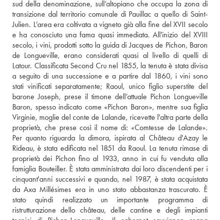
sud della denominazione, sull’altopiano che occupa la zona di 
transizione dal territorio comunale di Pauillac a quello di Saint-
Julien. L’area era coltivata a vigneto già alla fine del XVII secolo 
e ha conosciuto una fama quasi immediata. All'inizio del XVIII 
secolo, i vini, prodotti sotto la guida di Jacques de Pichon, Baron 
de Longueville, erano considerati quasi al livello di quelli di 
Latour. Classificata Second Cru nel 1855, la tenuta è stata divisa 
a seguito di una successione e a partire dal 1860, i vini sono 
stati vinificati separatamente; Raoul, unico figlio superstite del 
barone Joseph, prese il timone dell’attuale Pichon Longueville 
Baron, spesso indicato come «Pichon Baron», mentre sua figlia 
Virginie, moglie del conte de Lalande, ricevette l'altra parte della 
proprietà, che prese così il nome di: «Comtesse de Lalande». 
Per quanto riguarda la dimora, ispirata al Château d'Azay le 
Rideau, è stata edificata nel 1851 da Raoul. La tenuta rimase di 
proprietà dei Pichon fino al 1933, anno in cui fu venduta alla 
famiglia Bouteiller. È stata amministrata dai loro discendenti per i 
cinquant'anni successivi e quando, nel 1987, è stata acquistata 
da Axa Millésimes era in uno stato abbastanza trascurato. È 
stato quindi realizzato un importante programma di 
ristrutturazione dello château, delle cantine e degli impianti 