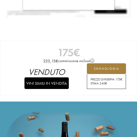
175
€
220,15
€
commissione inclusa
VENDUTO
CRONOLOGIA
PREZZO DI RISERVA:
175
€
VINI SIMILI IN VENDITA
STIMA:
240
€