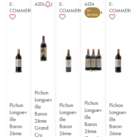
E-
ASTA
E-
ASTA
E-
2
COMMERCE
COMMERCE
COMMERCE
IVA
5
detraibile
Pichon
Longuev
Pichon
Pichon
Pichon
Pichon
ille
Longuev
Longuev
Longuev
Longuev
Baron
ille
ille
ille
ille
2ème
Baron
Baron
Baron
Baron
Grand
2ème
2ème
2ème
2ème
Cru