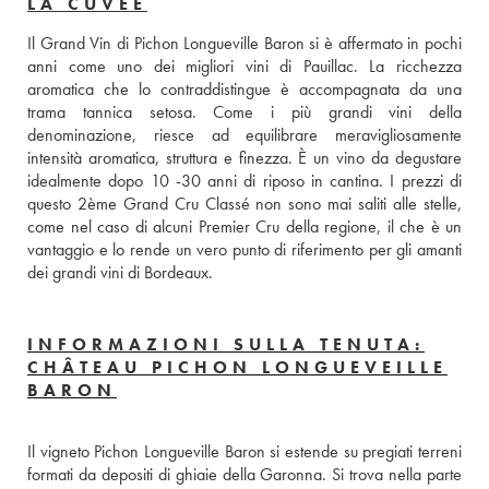
LA CUVÉE
Il Grand Vin di Pichon Longueville Baron si è affermato in pochi 
anni come uno dei migliori vini di Pauillac. La ricchezza 
aromatica che lo contraddistingue è accompagnata da una 
trama tannica setosa. Come i più grandi vini della 
denominazione, riesce ad equilibrare meravigliosamente 
intensità aromatica, struttura e finezza. È un vino da degustare 
idealmente dopo 10 -30 anni di riposo in cantina. I prezzi di 
questo 2ème Grand Cru Classé non sono mai saliti alle stelle, 
come nel caso di alcuni Premier Cru della regione, il che è un 
vantaggio e lo rende un vero punto di riferimento per gli amanti 
dei grandi vini di Bordeaux.
INFORMAZIONI SULLA TENUTA:
CHÂTEAU PICHON LONGUEVEILLE
BARON
Il vigneto Pichon Longueville Baron si estende su pregiati terreni 
formati da depositi di ghiaie della Garonna. Si trova nella parte 