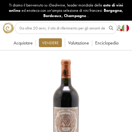
Ti diamo il benvenuto su iDealwine, leader mondiale delle
aste di vini
online
ed enoteca con un'ampia selezione di vini francesi:
Borgogna
,
Bordeaux
,
Champagne
...
Acquistare
Valutazione
Enciclopedia
VENDERE