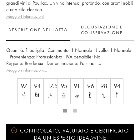
grandi vini di Pauillac. Un vino intenso, profondo, con aromi nobili
e uno stile classico.
Maggiori informazioni
DEGUSTAZIONE E
DESCRIZIONE DEL LOTTO
CONSERVAZIONE
Quantità:
1 bottiglia
Commento:
1 Normale
Livello:
1
Normale
Provenienza:
professionista
IVA detraibile:
no
Regione:
Bordeaux
Denominazione:
Pauillac
Classificazione:
2ème Grand Cru Classé
Maggiori informazioni…
Proprietario:
Château Pichon Baron
97
94
17.5
95
91
96
98
94
CONTROLLATO, VALUTATO E CERTIFICATO
DA UN ESPERTO IDEALWINE