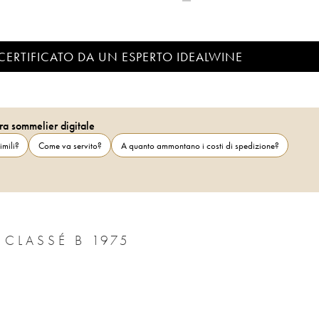
CERTIFICATO DA UN ESPERTO IDEALWINE
ra sommelier digitale
imili?
Come va servito?
A quanto ammontano i costi di spedizione?
CHÂTEAU CANON 1ER GRAND CRU CLASSÉ B 1975