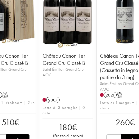
au Canon 1er
Château Canon 1er
Château Canon 1
Cru Classé B
Grand Cru Classé B
Grand Cru Classé
ilion Grand Cru
Saint-Émilion Grand Cru
(Cassetta in legno
AOC
partire da 3 mg)
Saint-Émilion Grand C
AOC
1
T
2021
T
2007
i 1 jéroboam | 2 in
Lotto di 1 magnum |
Lotto di 3 bottiglie | 0
stock
aste
510
€
260
€
180
€
(
Prezzo di riserva
)