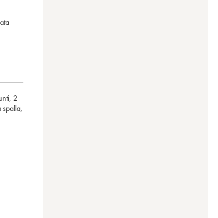
ata
unti
,
2
 spalla
,
theimer