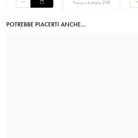
20
€
Prezzo a bottiglia
POTREBBE PIACERTI ANCHE…