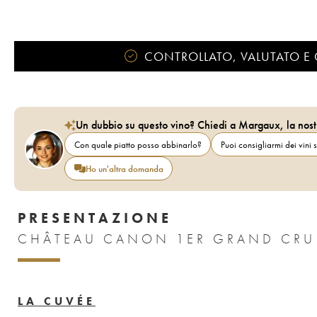
CONTROLLATO, VALUTATO E 
Un dubbio su questo vino? Chiedi a Margaux, la nost
Con quale piatto posso abbinarlo?
Puoi consigliarmi dei vini s
Ho un'altra domanda
PRESENTAZIONE
LA CUVÉE