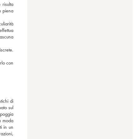
isulta 
 piena 
liarità 
fettua 
ascuna 
screte. 
lo con 
chi di 
ato sul 
poggia 
a moda 
 in un 
zioni, 