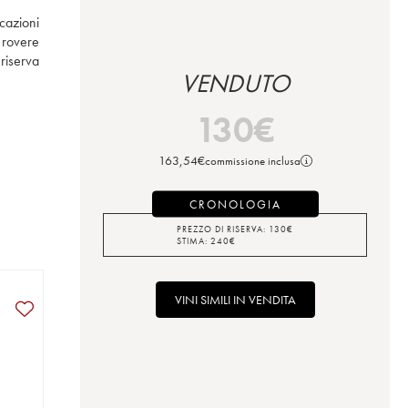
cazioni 
 rovere 
riserva 
VENDUTO
130
€
163,54
€
commissione inclusa
CRONOLOGIA
PREZZO DI RISERVA:
130
€
STIMA:
240
€
VINI SIMILI IN VENDITA