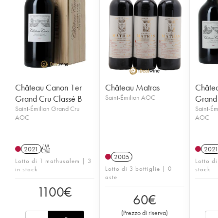
Château Canon 1er
Château Matras
Châte
Grand Cru Classé B
Saint-Émilion AOC
Grand 
Saint-Émilion Grand Cru
Saint-Ém
AOC
AOC
2021
T
202
2005
Lotto di 1 mathusalem | 3
Lotto d
Lotto di 3 bottiglie | 0
in stock
stock
aste
1100
€
60
€
(
Prezzo di riserva
)