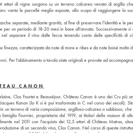
ttari di vigne sorgono su un terreno calcareo venato di argilla che r
franc vanta le parcelle meglio esposte, allo scopo di raggiungere la sua
che separate, mediante gravità, al fine di preservare l’identità e le pecu
e per un periodo di 18-20 mesi in base all’annata. Successivamente si ef
nel separare il vino dalle fecce tenendo conto delle specificità di ci
e finezza, caratterizzata da note di more e ribes e da note boisé molto di
ni. Per l’abbinamento a tavola siate originali e provate ad accompagnar
ÂTEAU CANON
aine, Clos Fourtet e Beauséjour, Château Canon è uno dei Cru più anti
Jacques Kanon (la K si è poi trasformata in C nel corso dei secoli). Situ
 in un terreno di varia composizione, argilloso-calcareo o sabbioso, che 
miglia Fournier, proprietaria dal 1919, ai titolari della 
maison
 di alt
mente nel 2011 con l'acquisto dei 12,5 ettari di Château Matras, situati
roduzione di un secondo vino, Clos Canon. Nel corso di queste ristruttura