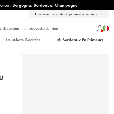
rancesi:
Borgogna
,
Bordeaux
,
Champagne
...
I prezzi sono visualizzati per una consegna in:
ici iDealwine
Enciclopedia del vino
I must-have iDealwine
🍇
Bordeaux En Primeurs
U