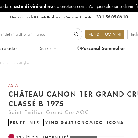
le delle
aste di vini online
ed enoteca con un'ampia selezione di vini f
Una domanda?
Contatta il nostro Servizio Clienti
|
+33 1 56 05 86 10
Ind
VENDI I TUOI VINI
tre aste
Servizi
✨Personal Sommelier
 Grand Cru Classé B 1975 - Lotto di 3 bottiglie
ASTA
CHÂTEAU CANON 1ER GRAND CR
CLASSÉ B 1975
Saint-Émilion Grand Cru AOC
FRUTTI NERI
VINO GASTRONOMICO
ICONA
13
%
2.25
L
INTENSITÀ