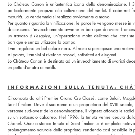
Lo Château Canon è un’autentica icona della denominazione. I 34 e
particolarmente propizio alla coltivazione del merlot. Il cabernet 
maturità. La vendemmia si realizza ovviamente a mano. 
Per quanto riguarda la vinificazione, le parcelle vengono messe in vas
di ciascuna. L’invecchiamento avviene in barrique di rovere frances
un travaso 
à l’esquive
, un’operazione molto delicata che consiste 
barrique e senza utilizzare la pompa. 
I vini regalano un bel colore nero. Al naso si percepisce una notevol
Al palato, i tannini si rivelano rotondi, sofisticati ed eleganti. 
Lo Château Canon è destinato ad un invecchiamento di svariati decen
un petto d’anatra ai mirtilli. 
INFORMAZIONI SULLA TENUTA: CH
Circondato da altri Premier Grand Cru Classé, come Belair, Magdel
Saint-Émilion. Deve il suo nome a un proprietario del XVIII secolo, 
versante sud-ovest della denominazione, il vigneto affonda le radici
su un sottosuolo calcareo. Nel 1996, la tenuta venne ceduta dalla fa
Chanel. Questa storica tenuta di Saint-Émilion si è ampliata notevol
prolungamento naturale della proprietà, rendendo così possibile la p