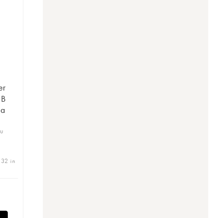
er
 B
 a
ru
 32 in