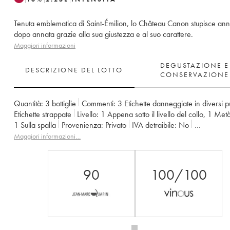
Tenuta emblematica di Saint-Émilion, lo Château Canon stupisce ann
dopo annata grazie alla sua giustezza e al suo carattere.
Maggiori informazioni
DEGUSTAZIONE E
DESCRIZIONE DEL LOTTO
CONSERVAZIONE
Quantità:
3 bottiglie
Commenti:
3 Etichette danneggiate in diversi p
Etichette strappate
Livello:
1
Appena sotto il livello del collo
,
1
Metà
1
Sulla spalla
Provenienza:
privato
IVA detraibile:
no
Regione:
Bordeaux
Denominazione:
Saint-Émilion Grand Cru
Maggiori informazioni…
Classificazione:
1er Grand Cru Classé B
Proprietario:
Famille Wer
90
100/100