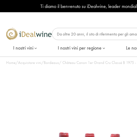
Ti diamo il benvenuto su iDealwine, leader mondia
I nostri vini
I nostri vini per regione
Le nos
Home
/
Acquistare vini
/
Bordeaux
/
Château Canon 1er