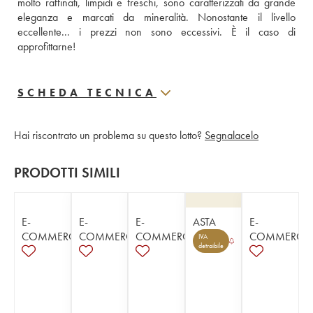
molto raffinati, limpidi e freschi, sono caratterizzati da grande 
eleganza e marcati da mineralità. Nonostante il livello 
eccellente... i prezzi non sono eccessivi. È il caso di 
approfittarne!
SCHEDA TECNICA
Hai riscontrato un problema su questo lotto?
Segnalacelo
PRODOTTI SIMILI
E-
E-
E-
ASTA
E-
COMMERCE
COMMERCE
COMMERCE
COMMERCE
IVA
detraibile