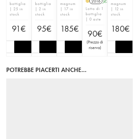
2016
A
H
bottiglia
bottiglia
magnum
magnum
Lotto di 1
| 25 in
| 2 in
| 17 in
| 12 in
bottiglia
stock
stock
stock
stock
| 0 aste
91
€
95
€
185
€
180
€
90
€
(
Prezzo di
riserva
)
POTREBBE PIACERTI ANCHE…