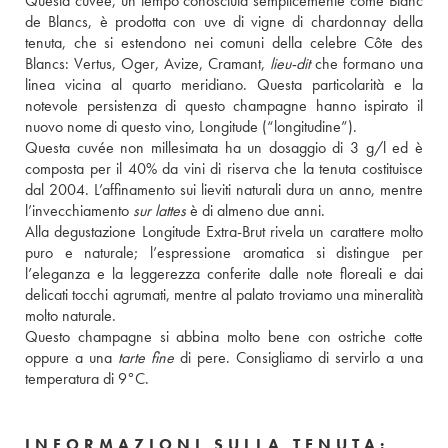
Questa cuvée, un tempo conosciuta semplicemente come Blanc 
de Blancs, è prodotta con uve di vigne di chardonnay della 
tenuta, che si estendono nei comuni della celebre Côte des 
Blancs: Vertus, Oger, Avize, Cramant, 
lieu-dit
 che formano una 
linea vicina al quarto meridiano. Questa particolarità e la 
notevole persistenza di questo champagne hanno ispirato il 
nuovo nome di questo vino, Longitude (“longitudine”).
Questa cuvée non millesimata ha un dosaggio di 3 g/l ed è 
composta per il 40% da vini di riserva che la tenuta costituisce 
dal 2004. L’affinamento sui lieviti naturali dura un anno, mentre 
l’invecchiamento 
sur lattes
 è di almeno due anni.
Alla degustazione Longitude Extra-Brut rivela un carattere molto 
puro e naturale; l’espressione aromatica si distingue per 
l’eleganza e la leggerezza conferite dalle note floreali e dai 
delicati tocchi agrumati, mentre al palato troviamo una mineralità 
molto naturale.
Questo champagne si abbina molto bene con ostriche cotte 
oppure a una 
tarte fine
 di pere. Consigliamo di servirlo a una 
temperatura di 9°C.
INFORMAZIONI SULLA TENUTA: