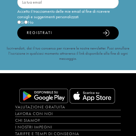
Accetto il tracciamento delle mie email al fine di ricevere
consigli e suggerimenti personalizzati
Sì
No
REGISTRATI
Iscrivendoti, dai il tuo consenso per ricevere le nostre newsletter. Puoi annullare
l’iscrizione in qualsiasi momento attraverso il link disponibile alla fine di ogni
messaggio.
VALUTAZIONE GRATUITA
LAVORA CON NOI
CHI SIAMO?
I NOSTRI IMPEGNI
TARIFFE E TEMPI DI CONSEGNA