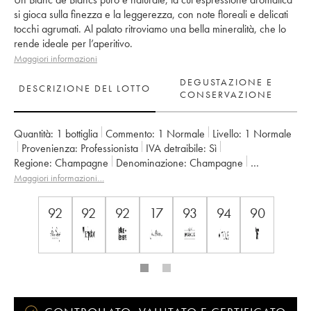
si gioca sulla finezza e la leggerezza, con note floreali e delicati
tocchi agrumati. Al palato ritroviamo una bella mineralità, che lo
rende ideale per l’aperitivo.
Maggiori informazioni
DEGUSTAZIONE E
DESCRIZIONE DEL LOTTO
CONSERVAZIONE
Quantità:
1 bottiglia
Commento:
1 Normale
Livello:
1
Normale
Provenienza:
professionista
IVA detraibile:
sì
Regione:
Champagne
Denominazione:
Champagne
Proprietario:
Larmandier-Bernier
Maggiori informazioni…
92
92
92
17
93
94
90