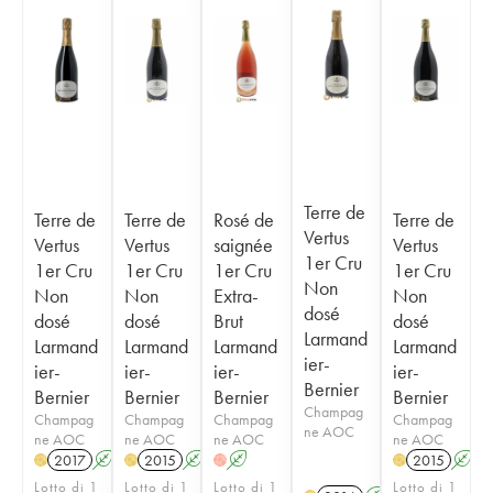
Terre de
Terre de
Terre de
Rosé de
Terre de
Vertus
Vertus
Vertus
saignée
Vertus
1er Cru
1er Cru
1er Cru
1er Cru
1er Cru
Non
Non
Non
Extra-
Non
dosé
dosé
dosé
Brut
dosé
Larmand
Larmand
Larmand
Larmand
Larmand
ier-
ier-
ier-
ier-
ier-
Bernier
Bernier
Bernier
Bernier
Bernier
Champag
Champag
Champag
Champag
Champag
ne AOC
ne AOC
ne AOC
ne AOC
ne AOC
2017
A
2015
A
A
2015
A
H
H
H
H
Lotto di 1
Lotto di 1
Lotto di 1
Lotto di 1