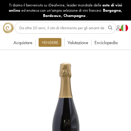
Ti diamo il benvenuto su iDealwine, leader mondiale delle
aste di vini
online
ed enoteca con un'ampia selezione di vini francesi:
Borgogna
,
Bordeaux
,
Champagne
...
Acquistare
Valutazione
Enciclopedia
VENDERE