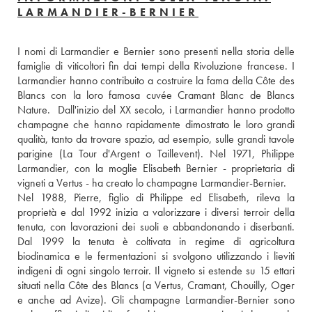
LARMANDIER-BERNIER
I nomi di Larmandier e Bernier sono presenti nella storia delle 
famiglie di viticoltori fin dai tempi della Rivoluzione francese. I 
Larmandier hanno contribuito a costruire la fama della Côte des 
Blancs con la loro famosa cuvée Cramant Blanc de Blancs 
Nature.  Dall'inizio del XX secolo, i Larmandier hanno prodotto 
champagne che hanno rapidamente dimostrato le loro grandi 
qualità, tanto da trovare spazio, ad esempio, sulle grandi tavole 
parigine (La Tour d'Argent o Taillevent). Nel 1971, Philippe 
Larmandier, con la moglie Elisabeth Bernier - proprietaria di 
vigneti a Vertus - ha creato lo champagne Larmandier-Bernier. 
Nel 1988, Pierre, figlio di Philippe ed Elisabeth, rileva la 
proprietà e dal 1992 inizia a valorizzare i diversi terroir della 
tenuta, con lavorazioni dei suoli e abbandonando i diserbanti. 
Dal 1999 la tenuta è coltivata in regime di agricoltura 
biodinamica e le fermentazioni si svolgono utilizzando i lieviti 
indigeni di ogni singolo terroir. Il vigneto si estende su 15 ettari 
situati nella Côte des Blancs (a Vertus, Cramant, Chouilly, Oger 
e anche ad Avize). Gli champagne Larmandier-Bernier sono 