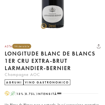
ASTA
IVA detraibile
LONGITUDE BLANC DE BLANCS
1ER CRU EXTRA-BRUT
LARMANDIER-BERNIER
Champagne AOC
AGRUMI
VINO GASTRONOMICO
H
A
13
%
0.75
L
INTENSITÀ
Un Blanc de Blancs puro e naturale, la cui espressione aromatica