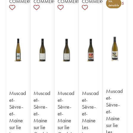
COMMERCE
COMMERCE
COMMERCE
COMMERCE
IVA
5
detraibile
Muscad
Muscad
Muscad
Muscad
Muscad
et-
et-
et-
et-
et-
Sèvre-
Sèvre-
Sèvre-
Sèvre-
Sèvre-
et-
et-
et-
et-
et-
Maine
Maine
Maine
Maine
Maine
sur lie
sur lie
sur lie
sur lie
Les
Les