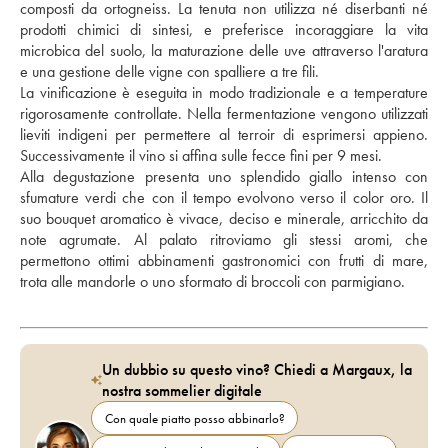
composti da ortogneiss. La tenuta non utilizza né diserbanti né 
prodotti chimici di sintesi, e preferisce incoraggiare la vita 
microbica del suolo, la maturazione delle uve attraverso l'aratura 
e una gestione delle vigne con spalliere a tre fili. 
La vinificazione è eseguita in modo tradizionale e a temperature 
rigorosamente controllate. Nella fermentazione vengono utilizzati 
lieviti indigeni per permettere al terroir di esprimersi appieno. 
Successivamente il vino si affina sulle fecce fini per 9 mesi. 
Alla degustazione presenta uno splendido giallo intenso con 
sfumature verdi che con il tempo evolvono verso il color oro. Il 
suo bouquet aromatico è vivace, deciso e minerale, arricchito da 
note agrumate. Al palato ritroviamo gli stessi aromi, che 
permettono ottimi abbinamenti gastronomici con frutti di mare, 
trota alle mandorle o uno sformato di broccoli con parmigiano.
Un dubbio su questo vino? Chiedi a Margaux, la
nostra sommelier digitale
Con quale piatto posso abbinarlo?