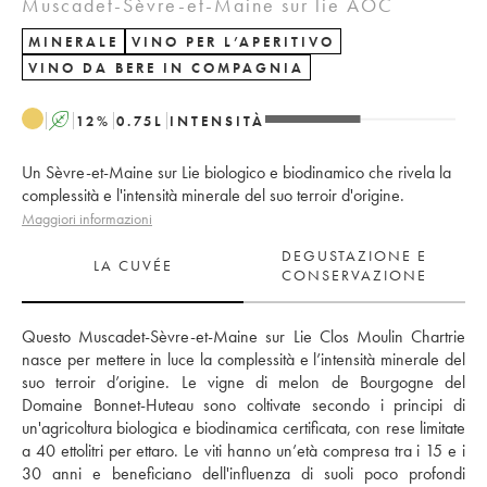
Muscadet-Sèvre-et-Maine sur lie AOC
MINERALE
VINO PER L’APERITIVO
VINO DA BERE IN COMPAGNIA
A
12
%
0.75
L
INTENSITÀ
Un Sèvre-et-Maine sur Lie biologico e biodinamico che rivela la
complessità e l'intensità minerale del suo terroir d'origine.
Maggiori informazioni
DEGUSTAZIONE E
LA CUVÉE
CONSERVAZIONE
Questo Muscadet-Sèvre-et-Maine sur Lie Clos Moulin Chartrie 
nasce per mettere in luce la complessità e l’intensità minerale del 
suo terroir d’origine. Le vigne di melon de Bourgogne del 
Domaine Bonnet-Huteau sono coltivate secondo i principi di 
un'agricoltura biologica e biodinamica certificata, con rese limitate 
a 40 ettolitri per ettaro. Le viti hanno un’età compresa tra i 15 e i 
30 anni e beneficiano dell'influenza di suoli poco profondi 