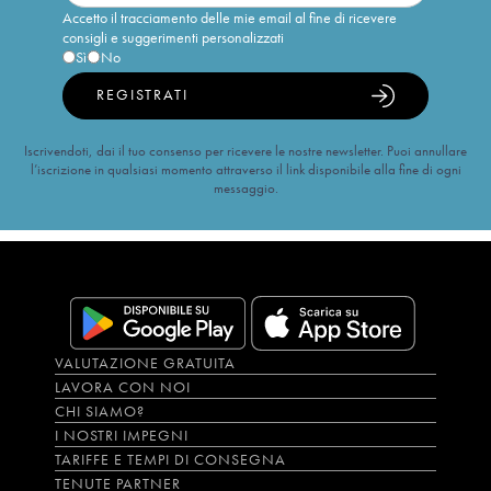
Accetto il tracciamento delle mie email al fine di ricevere
consigli e suggerimenti personalizzati
Sì
No
REGISTRATI
Iscrivendoti, dai il tuo consenso per ricevere le nostre newsletter. Puoi annullare
l’iscrizione in qualsiasi momento attraverso il link disponibile alla fine di ogni
messaggio.
VALUTAZIONE GRATUITA
LAVORA CON NOI
CHI SIAMO?
I NOSTRI IMPEGNI
TARIFFE E TEMPI DI CONSEGNA
TENUTE PARTNER