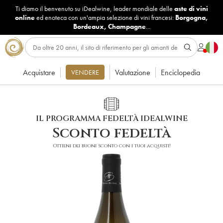
Ti diamo il benvenuto su iDealwine, leader mondiale delle
aste di vini
online
ed enoteca con un'ampia selezione di vini francesi:
Borgogna
,
Bordeaux
,
Champagne
...
Acquistare
Valutazione
Enciclopedia
VENDERE
IL PROGRAMMA FEDELTÀ IDEALWINE
Sconto fedeltà
Ottieni dei buoni sconto con i tuoi acquisti!