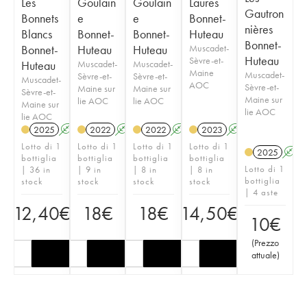
Les
Goulain
Goulain
Laures
Gautron
Bonnets
e
e
Bonnet-
nières
Blancs
Bonnet-
Bonnet-
Huteau
Bonnet-
Bonnet-
Huteau
Huteau
Muscadet-
Huteau
Sèvre-et-
Huteau
Muscadet-
Muscadet-
Maine
Muscadet-
Sèvre-et-
Sèvre-et-
Muscadet-
AOC
Sèvre-et-
Maine sur
Maine sur
Sèvre-et-
Maine sur
lie AOC
lie AOC
Maine sur
lie AOC
lie AOC
2025
A
2022
A
2022
A
2023
A
Lotto di 1
Lotto di 1
Lotto di 1
Lotto di 1
2025
A
bottiglia
bottiglia
bottiglia
bottiglia
Lotto di 1
| 36 in
| 9 in
| 8 in
| 8 in
bottiglia
stock
stock
stock
stock
| 4 aste
12,40
€
18
€
18
€
14,50
€
10
€
(
Prezzo
attuale
)