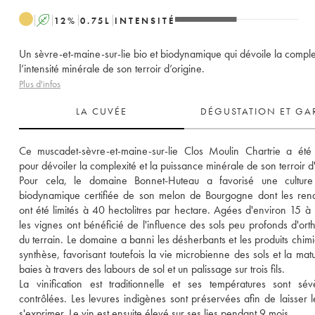
A
12
%
0.75
L
INTENSITÉ
Un sèvre-et-maine-sur-lie bio et biodynamique qui dévoile la comple
l’intensité minérale de son terroir d’origine.
Plus d'infos
LA CUVÉE
DÉGUSTATION ET GA
Ce muscadet-sèvre-et-maine-sur-lie Clos Moulin Chartrie a été
pour dévoiler la complexité et la puissance minérale de son terroir d'
Pour cela, le domaine Bonnet-Huteau a favorisé une culture 
biodynamique certifiée de son melon de Bourgogne dont les ren
ont été limités à 40 hectolitres par hectare. Agées d'environ 15 à 
les vignes ont bénéficié de l'influence des sols peu profonds d'orth
du terrain. Le domaine a banni les désherbants et les produits chimi
synthèse, favorisant toutefois la vie microbienne des sols et la matur
baies à travers des labours de sol et un palissage sur trois fils. 
La vinification est traditionnelle et ses températures sont sév
contrôlées. Les levures indigènes sont préservées afin de laisser le 
s'exprimer. Le vin est ensuite élevé sur ses lies pendant 9 mois. 