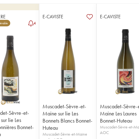
RE
E-CAVISTE
E-CAVISTE
4
érable
Muscadet-Sèvre-et-
Muscadet-Sèvre-e
et-Sèvre-et-
Maine sur lie Les
Maine Les Laures
ur lie Les
Bonnets Blancs Bonnet-
Bonnet-Huteau
nnières Bonnet-
Huteau
Muscadet-Sèvre-et-Ma
AOC
u
Muscadet-Sèvre-et-Maine