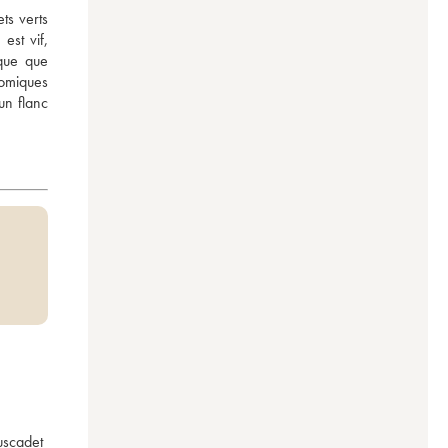
s verts 
st vif, 
que que 
miques 
n flanc 
scadet 