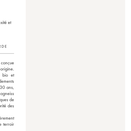
xité et
RDE
 conçue 
origine. 
bio et 
dements 
30 ans, 
ogneiss 
ques de 
ité des 
èrement 
terroir 