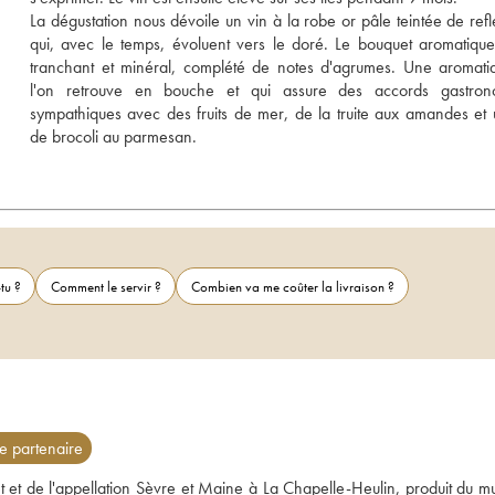
La dégustation nous dévoile un vin à la robe or pâle teintée de reflet
qui, avec le temps, évoluent vers le doré. Le bouquet aromatique e
tranchant et minéral, complété de notes d'agrumes. Une aromati
l'on retrouve en bouche et qui assure des accords gastrono
sympathiques avec des fruits de mer, de la truite aux amandes et u
de brocoli au parmesan.
tu ?
Comment le servir ?
Combien va me coûter la livraison ?
 partenaire
et de l'appellation Sèvre et Maine à La Chapelle-Heulin, produit du mu