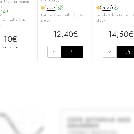
sur lie AOC
t-Sèvre-et-Maine
AOC
2025
A
2023
A
5
A
Lot de 1 bouteille | 36 en
Lot de 1 bouteille | 
 bouteille | 4
stock
stock
s
12,40
€
14,50
€
10
€
(
prix actuel
)