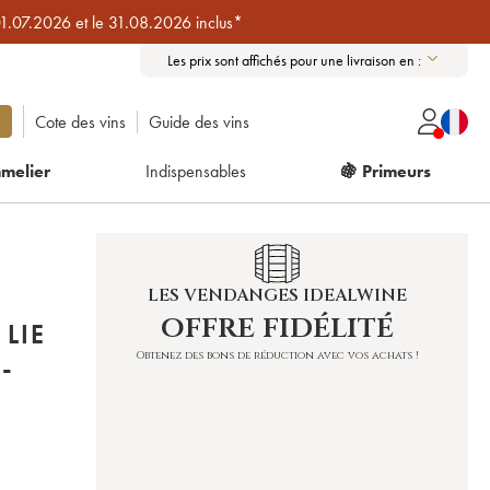
01.07.2026 et le 31.08.2026 inclus*
Les prix sont affichés pour une livraison en :
Cote des vins
Guide des vins
melier
Indispensables
🍇 Primeurs
LES VENDANGES IDEALWINE
offre fidélité
LIE
Obtenez des bons de réduction avec vos achats !
-