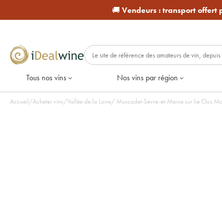
🚚
Vendeurs :
transport offert
Tous nos vins
Nos vins par région
Accueil
/
Acheter vins
/
Vallée de la Loire
/