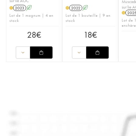
sur lie AOC
Muscade
sur lie 
2023
A
2022
A
202
Lot de 1 magnum | 4 en
Lot de 1 bouteille | 9 en
Lot de 1
stock
stock
enchère
28
€
18
€