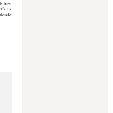
culture 
ifs. La 
ensité 