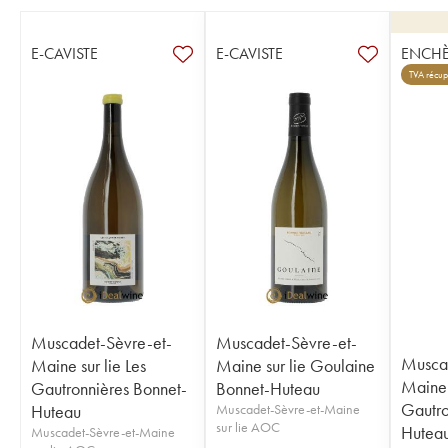
E-CAVISTE
E-CAVISTE
ENCHÈ
TVA récup
Muscadet-Sèvre-et-
Muscadet-Sèvre-et-
Muscad
Maine sur lie Les
Maine sur lie Goulaine
Maine s
Gautronnières Bonnet-
Bonnet-Huteau
Gautro
Huteau
Muscadet-Sèvre-et-Maine
sur lie AOC
Hutea
Muscadet-Sèvre-et-Maine