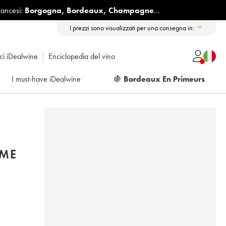
rancesi:
Borgogna
,
Bordeaux
,
Champagne
...
I prezzi sono visualizzati per una consegna in:
ici iDealwine
Enciclopedia del vino
I must-have iDealwine
🍇
Bordeaux En Primeurs
ÈME