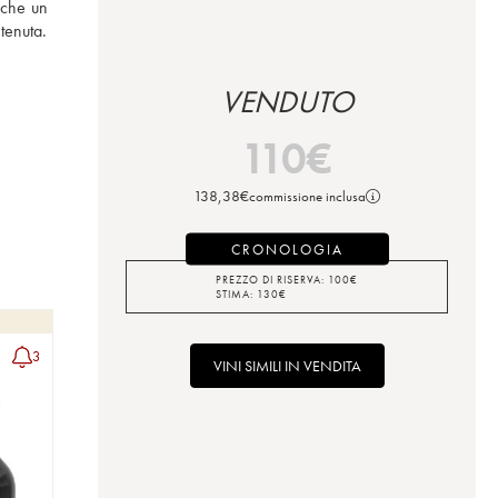
nche un 
grande bianco secco, Les Griffons de Pichon Baron, ma anche Les Tourelles e Les Griffons in rosso, oggi presentati come i secondi vini della tenuta. 
VENDUTO
110
€
138,38
€
commissione inclusa
CRONOLOGIA
PREZZO DI RISERVA:
100
€
STIMA:
130
€
3
VINI SIMILI IN VENDITA