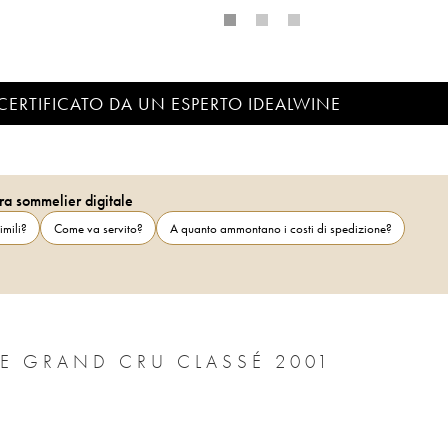
CERTIFICATO DA UN ESPERTO IDEALWINE
ra sommelier digitale
imili?
Come va servito?
A quanto ammontano i costi di spedizione?
E GRAND CRU CLASSÉ 2001