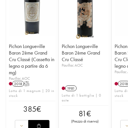
Pichon Longueville
Pichon Longueville
Pichon
Baron 2ème Grand
Baron 2ème Grand
Baron
Cru Classé (Cassetta in
Cru Classé
Cru Cl
legno a partire da 6
Pauillac AOC
legno a
mg)
Pauilla
Pauillac AOC
2018
T
2018
1981
Lotto di 1 magnum | 20 in
Lotto di
Lotto di 1 bottiglia | 0
stock
stock
aste
385
€
81
€
(
Prezzo di riserva
)