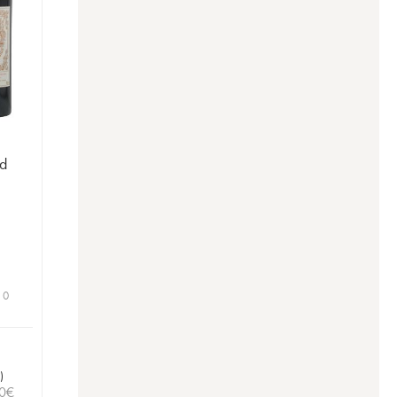
e
d
 0
)
0
€