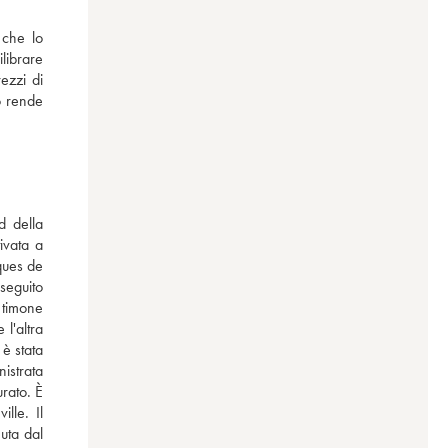
che lo 
brare 
zzi di 
 rende 
 della 
ivata a 
ques de 
seguito 
 timone 
l'altra 
è stata 
istrata 
rato. È 
le. Il 
ta dal 