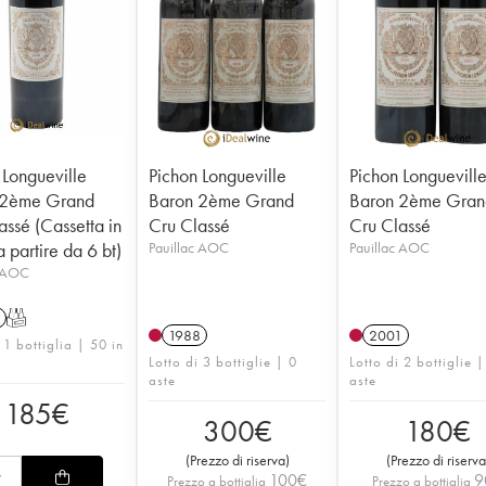
 Longueville
Pichon Longueville
Pichon Longuevill
 2ème Grand
Baron 2ème Grand
Baron 2ème Gran
assé (Cassetta in
Cru Classé
Cru Classé
 partire da 6 bt)
Pauillac AOC
Pauillac AOC
c AOC
T
1988
2001
 1 bottiglia | 50 in
Lotto di 3 bottiglie | 0
Lotto di 2 bottiglie |
aste
aste
185
€
300
€
180
€
(
Prezzo di riserva
)
(
Prezzo di riserva
100
€
9
Prezzo a bottiglia
Prezzo a bottiglia