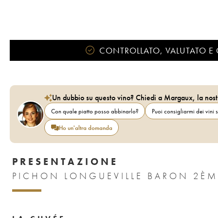
CONTROLLATO, VALUTATO E 
Un dubbio su questo vino? Chiedi a Margaux, la nost
Con quale piatto posso abbinarlo?
Puoi consigliarmi dei vini s
Ho un'altra domanda
PRESENTAZIONE
PICHON LONGUEVILLE BARON 2ÈM