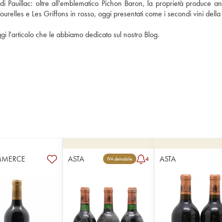
i di Pauillac: oltre all'emblematico Pichon Baron, la proprietà produce a
gi l'articolo che le abbiamo dedicato sul nostro Blog.
MMERCE
ASTA
ASTA
4
IVA detraibile