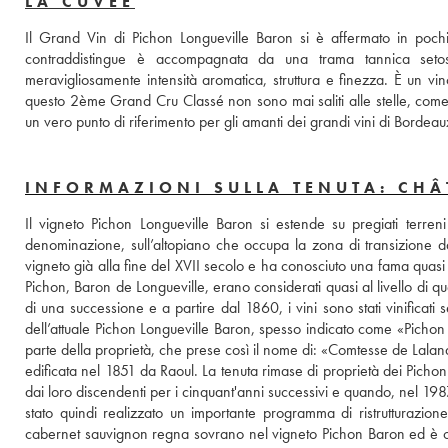
LA CUVÉE
Il Grand Vin di Pichon Longueville Baron si è affermato in pochi
contraddistingue è accompagnata da una trama tannica setos
meravigliosamente intensità aromatica, struttura e finezza. È un vi
questo 2ème Grand Cru Classé non sono mai saliti alle stelle, come 
un vero punto di riferimento per gli amanti dei grandi vini di Bordeau
INFORMAZIONI SULLA TENUTA: CH
Il vigneto Pichon Longueville Baron si estende su pregiati terreni
denominazione, sull’altopiano che occupa la zona di transizione dal 
vigneto già alla fine del XVII secolo e ha conosciuto una fama quasi im
Pichon, Baron de Longueville, erano considerati quasi al livello di que
di una successione e a partire dal 1860, i vini sono stati vinificati
dell’attuale Pichon Longueville Baron, spesso indicato come «Pichon B
parte della proprietà, che prese così il nome di: «Comtesse de Laland
edificata nel 1851 da Raoul. La tenuta rimase di proprietà dei Pichon f
dai loro discendenti per i cinquant'anni successivi e quando, nel 198
stato quindi realizzato un importante programma di ristrutturazione 
cabernet sauvignon regna sovrano nel vigneto Pichon Baron ed è colt