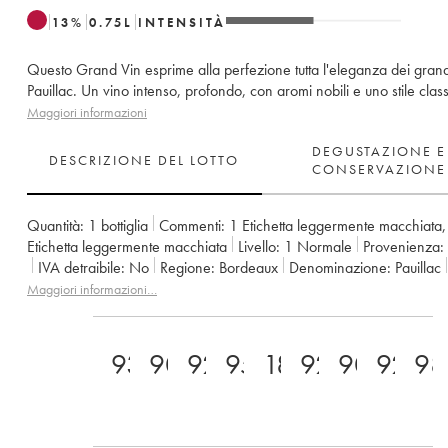
13
%
0.75
L
INTENSITÀ
Questo Grand Vin esprime alla perfezione tutta l'eleganza dei grandi
Pauillac. Un vino intenso, profondo, con aromi nobili e uno stile class
Maggiori informazioni
DEGUSTAZIONE E
DESCRIZIONE DEL LOTTO
CONSERVAZIONE
Quantità:
1 bottiglia
Commenti:
1 Etichetta leggermente macchiata
Etichetta leggermente macchiata
Livello:
1
Normale
Provenienza:
IVA detraibile:
no
Regione:
Bordeaux
Denominazione:
Pauillac
Classificazione:
2ème Grand Cru Classé
Maggiori informazioni…
Proprietario:
Château Pichon Baron
93
90
92
95
18
92
90
92
98