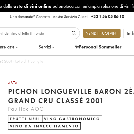
le delle
aste di vini online
ed enoteca con un'ampia selezione di vini f
Una domanda?
Contatta il nostro Servizio Clienti
|
+33 1 56 05 86 10
Ind
VENDI I TUOI VINI
tre aste
Servizi
✨Personal Sommelier
 2001 - Lotto di 1 bottiglia
ASTA
PICHON LONGUEVILLE BARON 2
GRAND CRU CLASSÉ 2001
Pauillac AOC
FRUTTI NERI
VINO GASTRONOMICO
VINO DA INVECCHIAMENTO