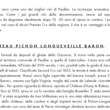
 anni come uno dei migliori vini di Pauillac. La ricchezza aromatica 
a. Come i più grandi vini della denominazione, riesce ad equili
no da degustare idealmente dopo 10 -30 anni di riposo in cantina. I pre
nel caso di alcuni Premier Cru della regione, il che è un vantaggio e lo
x.
ÂTEAU PICHON LONGUEVEILLE BARON
 formati da depositi di ghiaie della Garonna. Si trova nella parte sud
territorio comunale di Pauillac a quello di Saint-Julien. L’area era colt
mediata. All'inizio del XVIII secolo, i vini, prodotti sotto la guida di Jac
lli di Latour. Classificata Second Cru nel 1855, la tenuta è stata divisa a 
 separatamente; Raoul, unico figlio superstite del barone Joseph, prese il
aron», mentre sua figlia Virginie, moglie del conte de Lalande, ricevette 
e». Per quanto riguarda la dimora, ispirata al Château d'Azay le Rideau, 
ino al 1933, anno in cui fu venduta alla famiglia Bouteiller. È stata ammin
7, è stata acquistata da Axa Millésimes era in uno stato abbastanza trascu
dello château, delle cantine e degli impianti tecnici di Pichon-Longuevil
ivato con cura dal team di Pierre Montégut, direttore tecnico della tenu