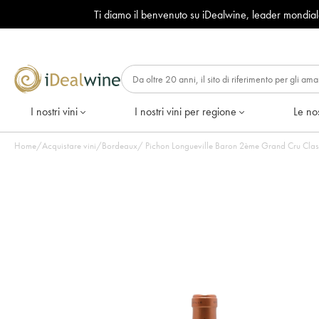
Ti diamo il benvenuto su iDealwine, leader mondia
I nostri vini
I nostri vini per regione
Le nos
Home
/
Acquistare vini
/
Bordeaux
/
Pichon Longueville Baron 2ème Grand Cru Classé