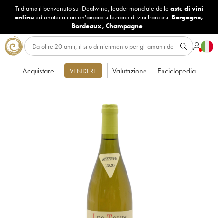
Ti diamo il benvenuto su iDealwine, leader mondiale delle
aste di vini
online
ed enoteca con un'ampia selezione di vini francesi:
Borgogna
,
Bordeaux
,
Champagne
...
Acquistare
Valutazione
Enciclopedia
VENDERE