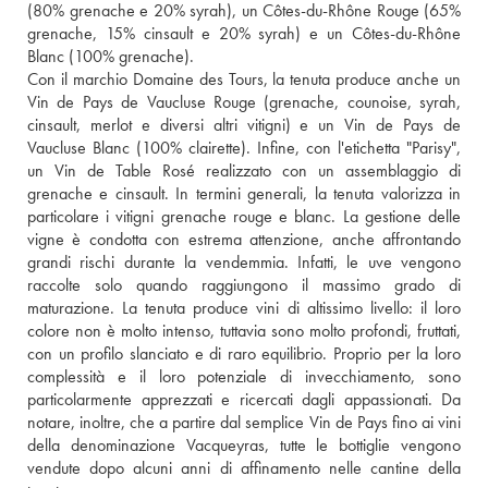
(80% grenache e 20% syrah), un Côtes-du-Rhône Rouge (65% 
grenache, 15% cinsault e 20% syrah) e un Côtes-du-Rhône 
Blanc (100% grenache).
Con il marchio Domaine des Tours, la tenuta produce anche un 
Vin de Pays de Vaucluse Rouge (grenache, counoise, syrah, 
cinsault, merlot e diversi altri vitigni) e un Vin de Pays de 
Vaucluse Blanc (100% clairette). Infine, con l'etichetta "Parisy", 
un Vin de Table Rosé realizzato con un assemblaggio di 
grenache e cinsault. In termini generali, la tenuta valorizza in 
particolare i vitigni grenache rouge e blanc. La gestione delle 
vigne è condotta con estrema attenzione, anche affrontando 
grandi rischi durante la vendemmia. Infatti, le uve vengono 
raccolte solo quando raggiungono il massimo grado di 
maturazione. La tenuta produce vini di altissimo livello: il loro 
colore non è molto intenso, tuttavia sono molto profondi, fruttati, 
con un profilo slanciato e di raro equilibrio. Proprio per la loro 
complessità e il loro potenziale di invecchiamento, sono 
particolarmente apprezzati e ricercati dagli appassionati. Da 
notare, inoltre, che a partire dal semplice Vin de Pays fino ai vini 
della denominazione Vacqueyras, tutte le bottiglie vengono 
vendute dopo alcuni anni di affinamento nelle cantine della 