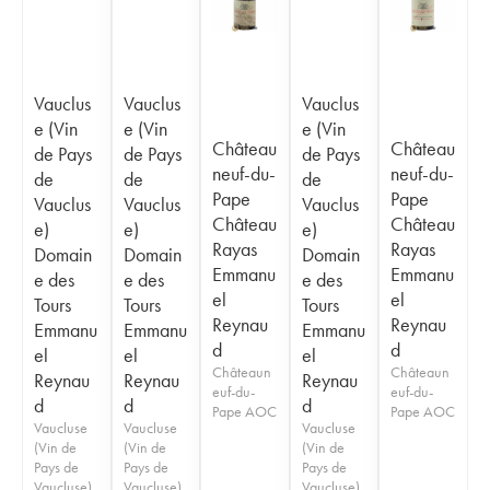
Vauclus
Vauclus
Vauclus
e (Vin
e (Vin
e (Vin
Château
Château
de Pays
de Pays
de Pays
neuf-du-
neuf-du-
de
de
de
Pape
Pape
Vauclus
Vauclus
Vauclus
Château
Château
e)
e)
e)
Rayas
Rayas
Domain
Domain
Domain
Emmanu
Emmanu
e des
e des
e des
el
el
Tours
Tours
Tours
Reynau
Reynau
Emmanu
Emmanu
Emmanu
d
d
el
el
el
Châteaun
Châteaun
Reynau
Reynau
Reynau
euf-du-
euf-du-
d
d
d
Pape AOC
Pape AOC
Vaucluse
Vaucluse
Vaucluse
(Vin de
(Vin de
(Vin de
Pays de
Pays de
Pays de
Vaucluse)
Vaucluse)
Vaucluse)