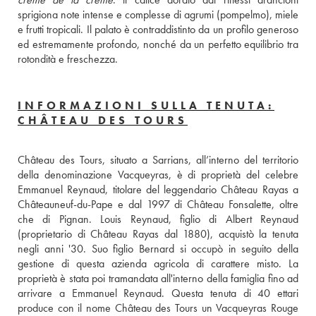
sprigiona note intense e complesse di agrumi (pompelmo), miele 
e frutti tropicali. Il palato è contraddistinto da un profilo generoso 
ed estremamente profondo, nonché da un perfetto equilibrio tra 
rotondità e freschezza.
INFORMAZIONI SULLA TENUTA:
CHÂTEAU DES TOURS
Château des Tours, situato a Sarrians, all’interno del territorio 
della denominazione Vacqueyras, è di proprietà del celebre 
Emmanuel Reynaud, titolare del leggendario Château Rayas a 
Châteauneuf-du-Pape e dal 1997 di Château Fonsalette, oltre 
che di Pignan. Louis Reynaud, figlio di Albert Reynaud 
(proprietario di Château Rayas dal 1880), acquistò la tenuta 
negli anni '30. Suo figlio Bernard si occupò in seguito della 
gestione di questa azienda agricola di carattere misto. La 
proprietà è stata poi tramandata all'interno della famiglia fino ad 
arrivare a Emmanuel Reynaud. Questa tenuta di 40 ettari 
produce con il nome Château des Tours un Vacqueyras Rouge 