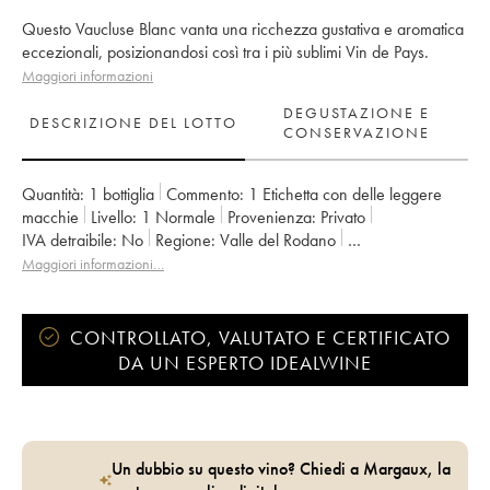
Questo Vaucluse Blanc vanta una ricchezza gustativa e aromatica
eccezionali, posizionandosi così tra i più sublimi Vin de Pays.
Maggiori informazioni
DEGUSTAZIONE E
DESCRIZIONE DEL LOTTO
CONSERVAZIONE
Quantità:
1 bottiglia
Commento:
1 Etichetta con delle leggere
macchie
Livello:
1
Normale
Provenienza:
privato
IVA detraibile:
no
Regione:
Valle del Rodano
Denominazione:
Vaucluse (Vin de Pays de Vaucluse)
Maggiori informazioni…
Proprietario:
Emmanuel Reynaud
CONTROLLATO, VALUTATO E CERTIFICATO
DA UN ESPERTO IDEALWINE
Un dubbio su questo vino? Chiedi a Margaux, la