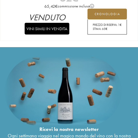
65,42
€
commissione inclusa
VENDUTO
CRONOLOGIA
PREZZO DI RISERVA:
1
€
VINI SIMILI IN VENDITA
STIMA:
65
€
Ricevi la nostra newsletter
Ogni settimana viaggia nel magico mondo del vino con la nostra