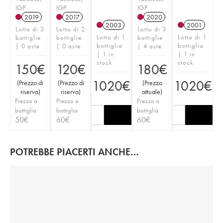
IGP
IGP
IGP
2019
2017
2020
2003
2001
Lotto di 3
Lotto di 2
Lotto di 3
Lotto di 1
Lotto di 1
bottiglie
bottiglie
bottiglie
bottiglia
bottiglia
| 0 aste
| 0 aste
| 4 aste
| 1 in
| 1 in
stock
stock
150
€
120
€
180
€
1020
€
1020
€
(
Prezzo di
(
Prezzo di
(
Prezzo
riserva
)
riserva
)
attuale
)
Prezzo a
Prezzo a
Prezzo a
bottiglia
bottiglia
bottiglia
50
€
60
€
60
€
POTREBBE PIACERTI ANCHE…