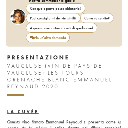
nostra sommelier digitale
Con quale piatto posso abbinarlo?
Puoi consigliarmi dei vini simili?
Come va servito?
A quanto ammontano i costi di spedizione?
Ho un'altra domanda
PRESENTAZIONE
VAUCLUSE (VIN DE PAYS DE
VAUCLUSE) LES TOURS
GRENACHE BLANC EMMANUEL
REYNAUD 2020
LA CUVÉE
Questo vino firmato Emmanuel Reynaud si presenta come 
la 
crème de la crème
: il calice dorato dai riflessi arancioni 