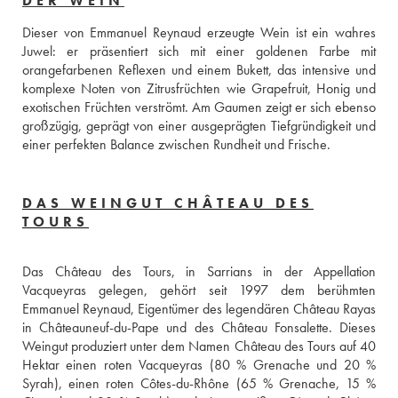
DER WEIN
Dieser von Emmanuel Reynaud erzeugte Wein ist ein wahres 
Juwel: er präsentiert sich mit einer goldenen Farbe mit 
orangefarbenen Reflexen und einem Bukett, das intensive und 
komplexe Noten von Zitrusfrüchten wie Grapefruit, Honig und 
exotischen Früchten verströmt. Am Gaumen zeigt er sich ebenso 
großzügig, geprägt von einer ausgeprägten Tiefgründigkeit und 
einer perfekten Balance zwischen Rundheit und Frische.
DAS WEINGUT CHÂTEAU DES
TOURS
Das Château des Tours, in Sarrians in der Appellation 
Vacqueyras gelegen, gehört seit 1997 dem berühmten 
Emmanuel Reynaud, Eigentümer des legendären Château Rayas 
in Châteauneuf-du-Pape und des Château Fonsalette. Dieses 
Weingut produziert unter dem Namen Château des Tours auf 40 
Hektar einen roten Vacqueyras (80 % Grenache und 20 % 
Syrah), einen roten Côtes-du-Rhône (65 % Grenache, 15 % 