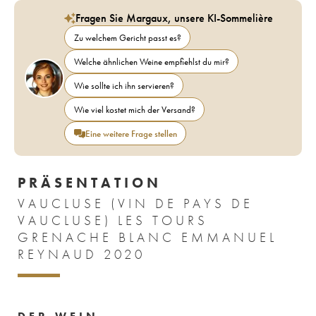
Fragen Sie Margaux, unsere KI-Sommelière
Zu welchem Gericht passt es?
Welche ähnlichen Weine empfiehlst du mir?
Wie sollte ich ihn servieren?
Wie viel kostet mich der Versand?
Eine weitere Frage stellen
PRÄSENTATION
VAUCLUSE (VIN DE PAYS DE
VAUCLUSE) LES TOURS
GRENACHE BLANC EMMANUEL
REYNAUD 2020