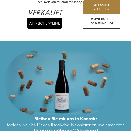
65,42
€
Kommission mit inbegriffen
HISTORIE
VERKAUFT
ANSEHEN
STARTPREIS:
1
€
ÄHNLICHE WEINE
SCHÄTZUNG:
65
€
Bleiben Sie mit uns in Kontakt
Melden Sie sich für den iDealwine-Newsletter an und entdecken
Sie unsere exklusiven Weinschätze!