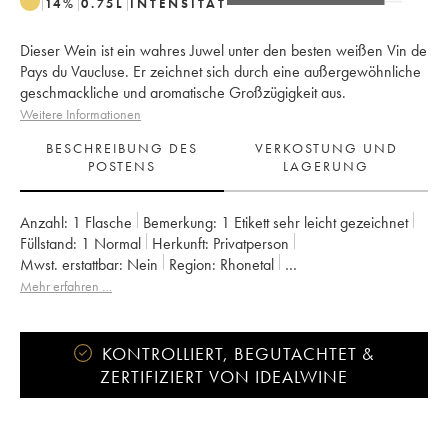
14
%
0.75
L
INTENSITÄT
Dieser Wein ist ein wahres Juwel unter den besten weißen Vin de
Pays du Vaucluse. Er zeichnet sich durch eine außergewöhnliche
geschmackliche und aromatische Großzügigkeit aus.
Weitere Informationen
BESCHREIBUNG DES
VERKOSTUNG UND
POSTENS
LAGERUNG
Anzahl:
1 Flasche
Bemerkung:
1 Etikett sehr leicht gezeichnet
Füllstand:
1
Normal
Herkunft:
privatperson
Mwst. erstattbar:
nein
Region:
Rhonetal
Appellation:
Vaucluse (Vin de Pays de Vaucluse)
Mehr erfahren …
Eigentümer:
Emmanuel Reynaud
KONTROLLIERT, BEGUTACHTET &
ZERTIFIZIERT VON IDEALWINE