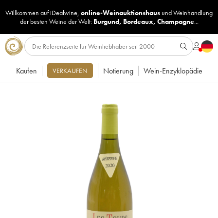
Willkommen auf iDealwine,
online-Weinauktionshaus
und
Weinhandlung
der besten Weine der Welt:
Burgund
,
Bordeaux
,
Champagne
...
Kaufen
Notierung
Wein-Enzyklopädie
VERKAUFEN