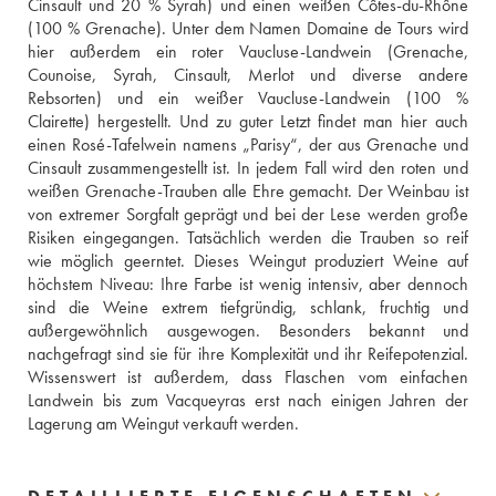
Cinsault und 20 % Syrah) und einen weißen Côtes-du-Rhône 
(100 % Grenache). Unter dem Namen Domaine de Tours wird 
hier außerdem ein roter Vaucluse-Landwein (Grenache, 
Counoise, Syrah, Cinsault, Merlot und diverse andere 
Rebsorten) und ein weißer Vaucluse-Landwein (100 % 
Clairette) hergestellt. Und zu guter Letzt findet man hier auch 
einen Rosé-Tafelwein namens „Parisy“, der aus Grenache und 
Cinsault zusammengestellt ist. In jedem Fall wird den roten und 
weißen Grenache-Trauben alle Ehre gemacht. Der Weinbau ist 
von extremer Sorgfalt geprägt und bei der Lese werden große 
Risiken eingegangen. Tatsächlich werden die Trauben so reif 
wie möglich geerntet. Dieses Weingut produziert Weine auf 
höchstem Niveau: Ihre Farbe ist wenig intensiv, aber dennoch 
sind die Weine extrem tiefgründig, schlank, fruchtig und 
außergewöhnlich ausgewogen. Besonders bekannt und 
nachgefragt sind sie für ihre Komplexität und ihr Reifepotenzial. 
Wissenswert ist außerdem, dass Flaschen vom einfachen 
Landwein bis zum Vacqueyras erst nach einigen Jahren der 
Lagerung am Weingut verkauft werden.