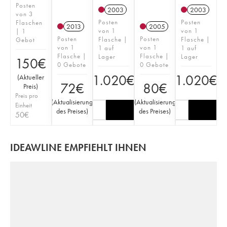
Posten
2003
2003
von 3
Posten
Posten
Flaschen
2013
2005
von 1
von 1
| 1
Posten
Posten
Flasche |
Flasche |
Gebot
von 1
von 1
1 auf
1 auf
Flasche |
Flasche |
Lager
Lager
150
€
0 Gebote
0 Gebote
1.020
€
1.020
€
(
Aktueller
72
€
80
€
Preis
)
Preis pro
(
Aktualisierung
(
Aktualisierung
Einheit
des Preises
)
des Preises
)
50
€
IDEAWLINE EMPFIEHLT IHNEN