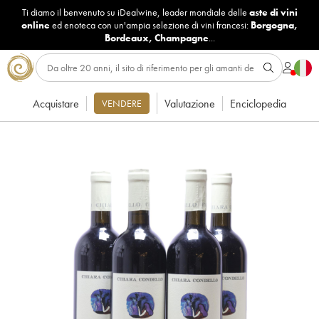
Ti diamo il benvenuto su iDealwine, leader mondiale delle
aste di vini
online
ed enoteca con un'ampia selezione di vini francesi:
Borgogna
,
Bordeaux
,
Champagne
...
Acquistare
Valutazione
Enciclopedia
VENDERE