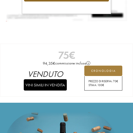
75
€
94,35
€
commissione inclusa
VENDUTO
CRONOLOGIA
PREZZO DI RISERVA:
70
€
VINI SIMILI IN VENDITA
STIMA:
100
€