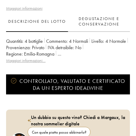
Maggiori informazioni
DEGUSTAZIONE E
DESCRIZIONE DEL LOTTO
CONSERVAZIONE
Quantità:
4 bottiglie
Commento:
4 Normali
Livello:
4
Normale
Provenienza:
privato
IVA detraibile:
no
Regione:
Emilia-Romagna
Denominazione:
Sangiovese di Romagna Predappio DOC
Maggiori informazioni…
CONTROLLATO, VALUTATO E CERTIFICATO
DA UN ESPERTO IDEALWINE
Un dubbio su questo vino? Chiedi a Margaux, la
nostra sommelier digitale
Con quale piatto posso abbinarlo?