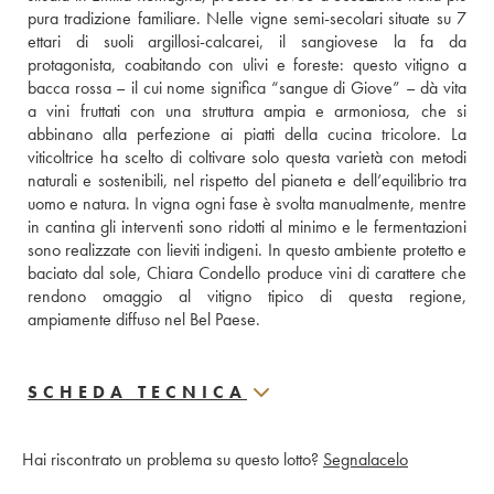
pura tradizione familiare. Nelle vigne semi-secolari situate su 7 
ettari di suoli argillosi-calcarei, il sangiovese la fa da 
protagonista, coabitando con ulivi e foreste: questo vitigno a 
bacca rossa – il cui nome significa “sangue di Giove” – dà vita 
a vini fruttati con una struttura ampia e armoniosa, che si 
abbinano alla perfezione ai piatti della cucina tricolore. La 
viticoltrice ha scelto di coltivare solo questa varietà con metodi 
naturali e sostenibili, nel rispetto del pianeta e dell’equilibrio tra 
uomo e natura. In vigna ogni fase è svolta manualmente, mentre 
in cantina gli interventi sono ridotti al minimo e le fermentazioni 
sono realizzate con lieviti indigeni. In questo ambiente protetto e 
baciato dal sole, Chiara Condello produce vini di carattere che 
rendono omaggio al vitigno tipico di questa regione, 
ampiamente diffuso nel Bel Paese.
SCHEDA TECNICA
Hai riscontrato un problema su questo lotto?
Segnalacelo