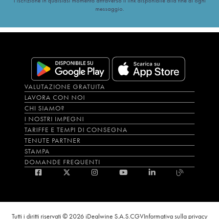
l’iscrizione in qualsiasi momento attraverso il link disponibile alla fine di ogni
messaggio.
VALUTAZIONE GRATUITA
LAVORA CON NOI
CHI SIAMO?
I NOSTRI IMPEGNI
TARIFFE E TEMPI DI CONSEGNA
TENUTE PARTNER
STAMPA
DOMANDE FREQUENTI
Tutti i diritti riservati © 2026 iDealwine S.A.S.
CGV
Informativa sulla privacy