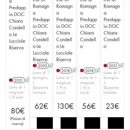
a
Romagn
Romagn
Romagn
Romagn
Predapp
a
a
a
a
io DOC
Predapp
Predapp
Predapp
Predapp
Chiara
io DOC
io DOC
io DOC
io DOC
Condell
Chiara
Chiara
Chiara
Chiara
o Le
Condell
Condell
Condell
Condell
Lucciole
o Le
o Le
o
o
Riserva
Lucciole
Lucciole
Riserva
Riserva
2020
A
2021
A
2018
A
T
2018
A
Lotto di 1
Lotto di 1
bottiglia
Lotto di 1
Lotto di 1
bottiglia
2021
A
T
|
magnum
magnum
|
Lotto di 1
Quantità
| 9 in
| 6 in
Quantità
magnum
limitate
stock
stock
limitate
| 0 aste
62
€
130
€
56
€
23
€
80
€
(
Prezzo di
riserva
)