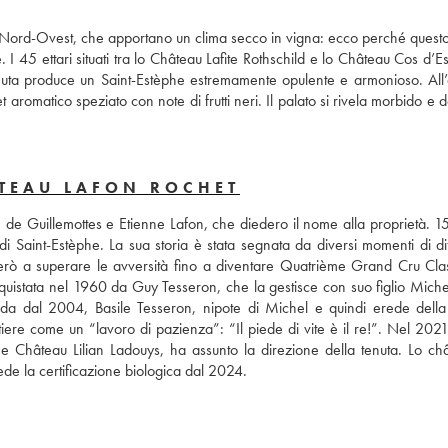
el Nord-Ovest, che apportano un clima secco in vigna: ecco perché questo 
 I 45 ettari situati tra lo Château Lafite Rothschild e lo Château Cos d’Es
uta produce un Saint-Estèphe estremamente opulente e armonioso. All’a
aromatico speziato con note di frutti neri. Il palato si rivela morbido e de
ÂTEAU LAFON ROCHET
de Guillemottes e Etienne Lafon, che diedero il nome alla proprietà. 15
i Saint-Estèphe. La sua storia è stata segnata da diversi momenti di diff
a però a superare le avversità fino a diventare Quatrième Grand Cru Clas
acquistata nel 1960 da Guy Tesseron, che la gestisce con suo figlio Miche
enda dal 2004, Basile Tesseron, nipote di Michel e quindi erede della
iere come un “lavoro di pazienza”: “Il piede di vite è il re!”. Nel 2021,
e Château Lilian Ladouys, ha assunto la direzione della tenuta. Lo châ
ede la certificazione biologica dal 2024.