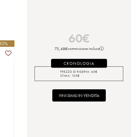
60
€
 10%
75,48
€
commissione inclusa
CRONOLOGIA
PREZZO DI RISERVA:
60
€
STIMA:
105
€
VINI SIMILI IN VENDITA