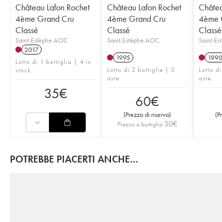
Château Lafon Rochet
Château Lafon Rochet
Châtea
4ème Grand Cru
4ème Grand Cru
4ème 
Classé
Classé
Classé
Saint-Estèphe AOC
Saint-Estèphe AOC
Saint-E
2017
1995
199
Lotto di 1 bottiglia | 4 in
Lotto di 2 bottiglie | 0
Lotto di
stock
aste
aste
35
€
60
€
(
Prezzo di riserva
)
(
P
30
€
Prezzo a bottiglia
POTREBBE PIACERTI ANCHE…