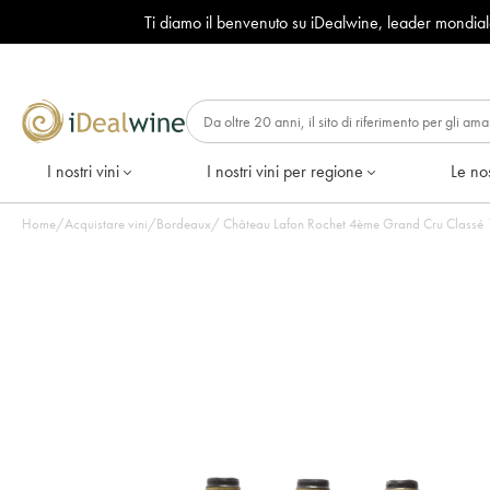
Ti diamo il benvenuto su iDealwine, leader mondia
I nostri vini
I nostri vini per regione
Le nos
Home
/
Acquistare vini
/
Bordeaux
/
Château Lafon Rochet 4ème Grand Cru Classé 199