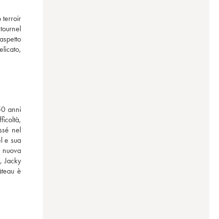
terroir 
tournel 
spetto 
licato, 
0 anni 
icoltà, 
sé nel 
l e sua 
 nuova 
 Jacky 
teau è 