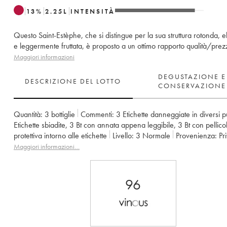
13
%
2.25
L
INTENSITÀ
Questo Saint-Estèphe, che si distingue per la sua struttura rotonda, 
e leggermente fruttata, è proposto a un ottimo rapporto qualità/prez
Maggiori informazioni
DEGUSTAZIONE E
DESCRIZIONE DEL LOTTO
CONSERVAZIONE
Quantità:
3 bottiglie
Commenti:
3 Etichette danneggiate in diversi p
Etichette sbiadite
,
3 Bt con annata appena leggibile
,
3 Bt con pellico
protettiva intorno alle etichette
Livello:
3
Normale
Provenienza:
p
IVA detraibile:
no
Regione:
Bordeaux
Denominazione:
Saint-Est
Maggiori informazioni…
Classificazione:
4ème Grand Cru Classé
Proprietario:
Basile Tesse
96