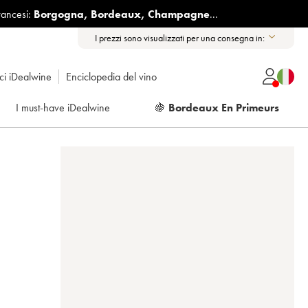
rancesi:
Borgogna
,
Bordeaux
,
Champagne
...
I prezzi sono visualizzati per una consegna in:
ici iDealwine
Enciclopedia del vino
I must-have iDealwine
🍇
Bordeaux En Primeurs