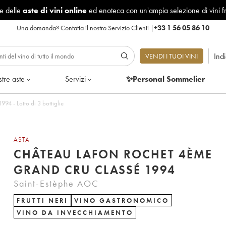
le delle
aste di vini online
ed enoteca con un'ampia selezione di vini f
Una domanda?
Contatta il nostro Servizio Clienti
|
+33 1 56 05 86 10
Ind
VENDI I TUOI VINI
tre aste
Servizi
✨Personal Sommelier
4 - Lotto di 3 bottiglie
ASTA
CHÂTEAU LAFON ROCHET 4ÈME
GRAND CRU CLASSÉ 1994
Saint-Estèphe AOC
FRUTTI NERI
VINO GASTRONOMICO
VINO DA INVECCHIAMENTO