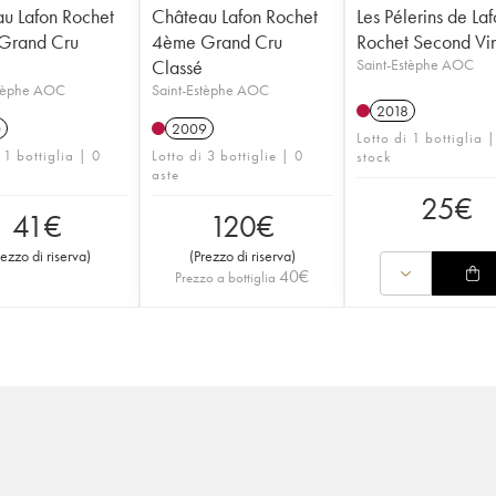
u Lafon Rochet
Château Lafon Rochet
Les Pélerins de La
Grand Cru
4ème Grand Cru
Rochet Second Vi
Classé
Saint-Estèphe AOC
stèphe AOC
Saint-Estèphe AOC
2018
0
2009
Lotto di 1 bottiglia |
 1 bottiglia | 0
Lotto di 3 bottiglie | 0
stock
aste
25
€
41
€
120
€
rezzo di riserva
)
(
Prezzo di riserva
)
40
€
Prezzo a bottiglia