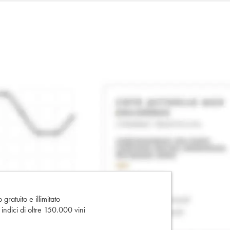
gratuito e illimitato
e indici di oltre 150.000 vini