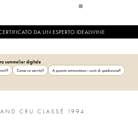
CERTIFICATO DA UN ESPERTO IDEALWINE
ra sommelier digitale
imili?
Come va servito?
A quanto ammontano i costi di spedizione?
AND CRU CLASSÉ 1994