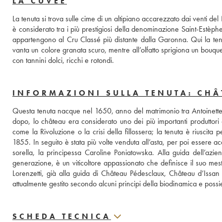
LA CUVÉE
La tenuta si trova sulle cime di un altipiano accarezzato dai venti d
è considerato tra i più prestigiosi della denominazione Saint-Estèphe.
appartengono al Cru Classé più distante dalla Garonna. Qui la ten
vanta un colore granata scuro, mentre all’olfatto sprigiona un bouquet 
con tannini dolci, ricchi e rotondi.
INFORMAZIONI SULLA TENUTA: CH
Questa tenuta nacque nel 1650, anno del matrimonio tra Antoinette 
dopo, lo château era considerato uno dei più importanti produttori d
come la Rivoluzione o la crisi della fillossera; la tenuta è riuscit
1855. In seguito è stata più volte venduta all’asta, per poi essere 
sorella, la principessa Caroline Poniatowska. Alla guida dell’azi
generazione, è un viticoltore appassionato che definisce il suo mest
Lorenzetti, già alla guida di Château Pédesclaux, Château d’Issan 
attualmente gestito secondo alcuni principi della biodinamica e possi
SCHEDA TECNICA