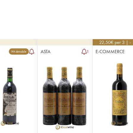
22,50
€
per 3 | -
ASTA
E-COMMERCE
1
IVA detraibile