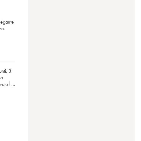
elegante
zo.
unti
,
3
la
rivato
èphe
ron