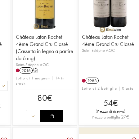
Château Lafon Rochet
Château Lafon Rochet
é
4ème Grand Cru Classé
4ème Grand Cru Classé
(Cassetta in legno a partire
Saint-Estèphe AOC
da 6 mg)
Saint-Estèphe AOC
2016
T
Lotto di 1 magnum | 14 in
1988
stock
Lotto di 2 bottiglie | 0 aste
80
€
54
€
€
(
Prezzo di riserva
)
27
€
Prezzo a bottiglia