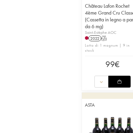
Château Lafon Rochet
4ème Grand Cru Class
(Cassetta in legno a par
da 6 mg)
Saint-Estèphe AOC
2022
T
Lotto di 1 magnum | 9 in
stock
99
€
ASTA