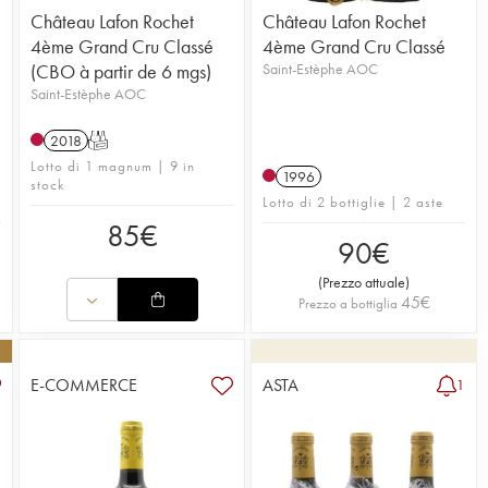
Château Lafon Rochet
Château Lafon Rochet
4ème Grand Cru Classé
4ème Grand Cru Classé
(CBO à partir de 6 mgs)
Saint-Estèphe AOC
Saint-Estèphe AOC
2018
T
Lotto di 1 magnum | 9 in
1996
stock
Lotto di 2 bottiglie | 2 aste
85
€
90
€
(
Prezzo attuale
)
45
€
Prezzo a bottiglia
E-COMMERCE
ASTA
1