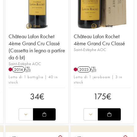
Château Lafon Rochet
Château Lafon Rochet
4ème Grand Cru Classé
4ème Grand Cru Classé
(Cassetta in legno a partire
Saint-Estèphe AOC
da 6 bt)
Saint-Estèphe AOC
2014
T
2023
T
Lotto di 1 bottiglia | 40 in
Lotto di 1 jéroboam | 3 in
stock
stock
34
€
175
€