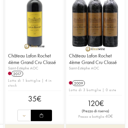
Château Lafon Rochet
Château Lafon Rochet
4ème Grand Cru Classé
4ème Grand Cru Classé
Saint-Estèphe AOC
Saint-Estèphe AOC
2017
Lotto di 1 bottiglia | 4 in
2009
stock
Lotto di 3 bottiglie | 0 aste
35
€
120
€
(
Prezzo di riserva
)
40
€
Prezzo a bottiglia