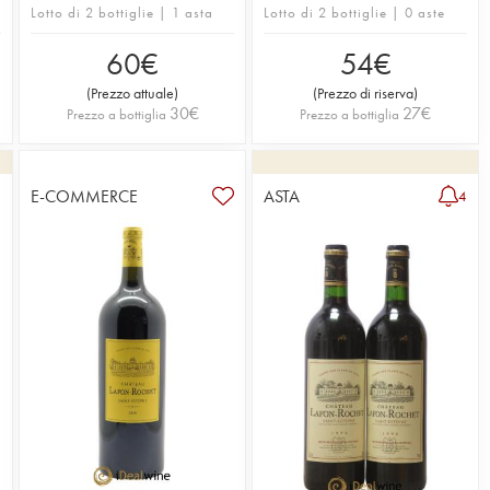
Lotto di 2 bottiglie | 1 asta
Lotto di 2 bottiglie | 0 aste
60
€
54
€
(
Prezzo attuale
)
(
Prezzo di riserva
)
30
€
27
€
Prezzo a bottiglia
Prezzo a bottiglia
E-COMMERCE
ASTA
7
4