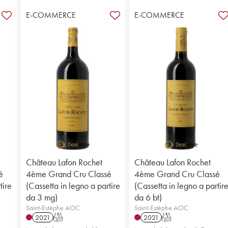
E-COMMERCE
E-COMMERCE
Château Lafon Rochet
Château Lafon Rochet
é
4ème Grand Cru Classé
4ème Grand Cru Classé
tire
(Cassetta in legno a partire
(Cassetta in legno a partir
da 3 mg)
da 6 bt)
Saint-Estèphe AOC
Saint-Estèphe AOC
2021
T
2021
T