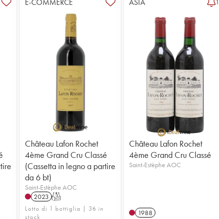
E-COMMERCE
ASTA
Château Lafon Rochet
Château Lafon Rochet
é
4ème Grand Cru Classé
4ème Grand Cru Classé
tire
(Cassetta in legno a partire
Saint-Estèphe AOC
da 6 bt)
Saint-Estèphe AOC
2023
T
Lotto di 1 bottiglia | 36 in
1988
stock