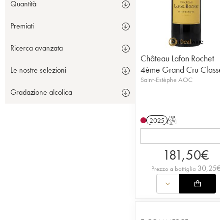
Quantità
Premiati
Ricerca avanzata
Château Lafon Rochet
4ème Grand Cru Class
Le nostre selezioni
Saint-Estèphe AOC
Gradazione alcolica
2025
T
181,50
€
30,25
Prezzo a bottiglia