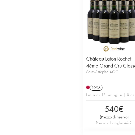
Château Lafon Rochet
4ème Grand Cru Class
Saint-Estèphe AOC
1996
Lotto di 12 bottiglie | 0 as
540
€
(
Prezzo di riserva
)
45
€
Prezzo a bottiglia