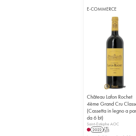
E-COMMERCE
Château Lafon Rochet
4ème Grand Cru Class
(Cassetta in legno a par
da 6 bt)
Saint-Estèphe AOC
2022
T