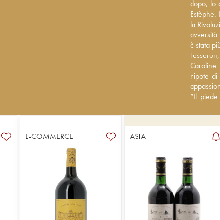
dopo, lo c
dopo, lo 
Estèphe. L
Estèphe. L
Rivoluzion
la Rivoluz
avversità
avversità
è stata pi
è stata pi
Tesseron, 
Tesseron, 
Caroline 
Caroline 
nipote di
nipote di
appassion
appassion
piede di v
“Il piede
Pédesclau
Château P
direzione
la direzi
principi d
principi d
E-COMMERCE
ASTA