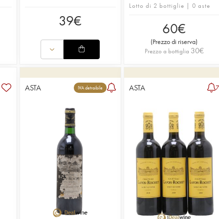
Lotto di 2 bottiglie | 0 aste
39
€
60
€
(
Prezzo di riserva
)
30
€
Prezzo a bottiglia
ASTA
ASTA
IVA detraibile