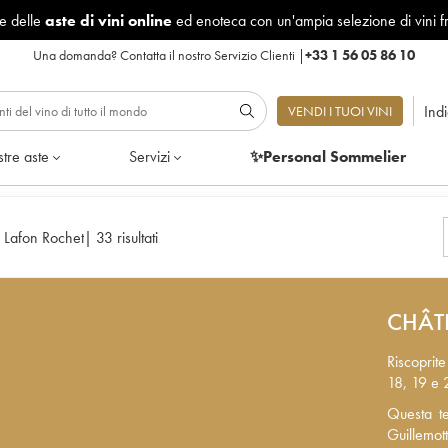
le delle
aste di vini online
ed enoteca con un'ampia selezione di vini f
Una domanda?
Contatta il nostro Servizio Clienti
|
+33 1 56 05 86 10
Ind
VENDI I TUOI VINI
tre aste
Servizi
✨Personal Sommelier
 Lafon Rochet
|
33 risultati
CHÂT
Riscoprite
18, 19 e 2
Questa te
Questa t
Guillemot
Guillemot