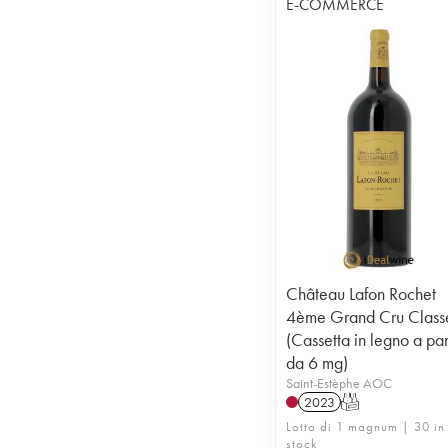
E-COMMERCE
Château Lafon Rochet
4ème Grand Cru Class
(Cassetta in legno a par
da 6 mg)
Saint-Estèphe AOC
2023
T
Lotto di 1 magnum | 30 in
stock