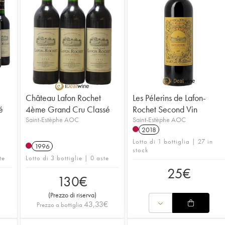
Château Lafon Rochet
Les Pélerins de Lafon-
é
4ème Grand Cru Classé
Rochet Second Vin
Saint-Estèphe AOC
Saint-Estèphe AOC
2018
Lotto di 1 bottiglia | 27 in
1996
stock
te
Lotto di 3 bottiglie | 0 aste
25
€
130
€
(
Prezzo di riserva
)
43,33
€
Prezzo a bottiglia