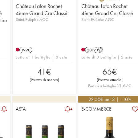
Château Lafon Rochet
Château Lafon Rochet
é
4ème Grand Cru Classé
4ème Grand Cru Classé
tire
Saint-Estèphe AOC
Saint-Estèphe AOC
1990
2019
T
Lotto di 1 bottiglia | 0 aste
Lotto di 3 bottiglie | 2 aste
41
€
65
€
(
Prezzo di riserva
)
(
Prezzo attuale
)
21,67
€
Prezzo a bottiglia
22,50
€
per 3 | - 10%
ASTA
E-COMMERCE
4