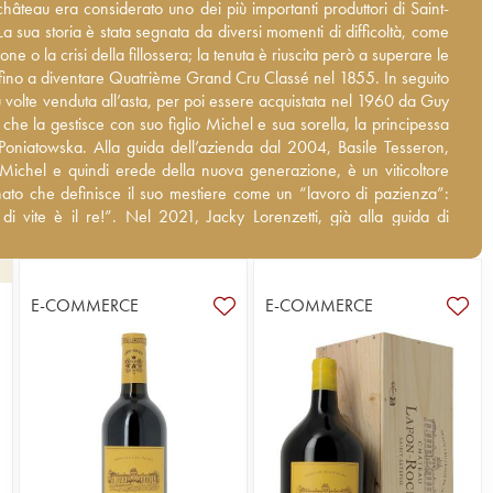
hâteau era considerato uno dei più importanti produttori di Saint-
château era considerato uno dei più importanti produttori di Saint-
a sua storia è stata segnata da diversi momenti di difficoltà, come la
a sua storia è stata segnata da diversi momenti di difficoltà, come
e o la crisi della fillossera; la tenuta è riuscita però a superare le
ione o la crisi della fillossera; la tenuta è riuscita però a superare le
 fino a diventare Quatrième Grand Cru Classé nel 1855. In seguito
 fino a diventare Quatrième Grand Cru Classé nel 1855. In seguito
ù volte venduta all’asta, per poi essere acquistata nel 1960 da Guy
ù volte venduta all’asta, per poi essere acquistata nel 1960 da Guy
che la gestisce con suo figlio Michel e sua sorella, la principessa
che la gestisce con suo figlio Michel e sua sorella, la principessa
Poniatowska. Alla guida dell’azienda dal 2004, Basile Tesseron,
Poniatowska. Alla guida dell’azienda dal 2004, Basile Tesseron,
 Michel e quindi erede della nuova generazione, è un viticoltore
 Michel e quindi erede della nuova generazione, è un viticoltore
ato che definisce il suo mestiere come un “lavoro di pazienza”: “Il
ato che definisce il suo mestiere come un “lavoro di pazienza”:
ite è il re!”. Nel 2021, Jacky Lorenzetti, già alla guida di Château
 di vite è il re!”. Nel 2021, Jacky Lorenzetti, già alla guida di
x, Château d’Issan e Château Lilian Ladouys, ha assunto la
édesclaux, Château d’Issan e Château Lilian Ladouys, ha assunto
 della tenuta. Lo château è attualmente gestito secondo alcuni
one della tenuta. Lo château è attualmente gestito secondo alcuni
ella biodinamica e possiede la certificazione biologica dal 2024.
ella biodinamica e possiede la certificazione biologica dal 2024.
E-COMMERCE
E-COMMERCE