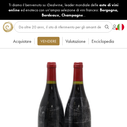
Ti diamo il benvenuto su iDealwine, leader mondiale delle
aste di vini
online
ed enoteca con un'ampia selezione di vini francesi:
Borgogna
,
Bordeaux
,
Champagne
...
Acquistare
Valutazione
Enciclopedia
VENDERE