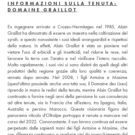
INFORMAZIONI SULLA TENUTA:
DOMAINE GRAILLOT
Ex ingegnere arrivato a Crozes-Hermitages nel 1985, Alain 
Graillot ha dimostrato di essere un maestro nella coltivazione del 
syrah, e questo nonostante i suoi ideali avanguardisti e rispettosi 
della natura. In effetti, Alain Graillot è stato un pioniere nel 
vietare l'uso di erbicidi e gli insetticidi, nel ridurre le rese, nel 
lavorare la terra con l'aratro e nel vinificare l’intero raccolto. 
Molto rapidamente, i suoi vini si sono distinti da quelli degli altri 
produttori della regione grazie alla loro qualità e coerenza, 
annata dopo annata. Nel 2008, i figli Antoine e Maxime 
(quest'ultimo possiede anche una tutta sua, il Domaine des Lises) 
riprendo in mano le redini della tenuta, mentre Alain Graillot ha 
continuato a fornire negli anni della pensione la sua consulenza 
ad altre tenute, sia in Francia che all'estero, tra Spagna, Italia, 
Australia e persino Marocco. Questa visionaria figura del 
panorama viticolo d'Oltralpe purtroppo è venuta a mancare nel 
corso del 2022. Ciononostante, il suo lavoro continua ad essere 
perpetuato dalle sapienti mani dei figli Antoine e Maxime, che 
con diligenza continuano a produrre vini da invecchiamento dal 