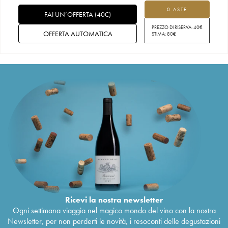
0 ASTE
FAI UN’OFFERTA
(
40
€
)
PREZZO DI RISERVA:
40
€
OFFERTA AUTOMATICA
STIMA:
80
€
Ricevi la nostra newsletter
Ogni settimana viaggia nel magico mondo del vino con la nostra
Newsletter, per non perderti le novità, i resoconti delle degustazioni