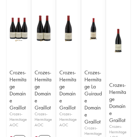
Crozes-
Crozes-
Crozes-
Crozes-
Hermita
Hermita
Hermita
Hermita
Crozes-
ge
ge
ge
ge La
Hermita
Domain
Domain
Domain
Guiraud
ge
e
e
e
e
Domain
Graillot
Graillot
Graillot
Domain
e
Crozes-
Crozes-
Crozes-
e
Hermitage
Hermitage
Hermitage
Graillot
Graillot
AOC
AOC
AOC
Crozes-
Crozes-
Hermitage
Hermitage