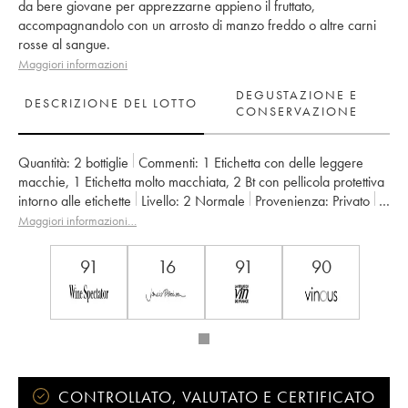
da bere giovane per apprezzarne appieno il fruttato,
accompagnandolo con un arrosto di manzo freddo o altre carni
rosse al sangue.
Maggiori informazioni
DEGUSTAZIONE E
DESCRIZIONE DEL LOTTO
CONSERVAZIONE
Quantità:
2 bottiglie
Commenti:
1 Etichetta con delle leggere
macchie
,
1 Etichetta molto macchiata
,
2 Bt con pellicola protettiva
intorno alle etichette
Livello:
2
Normale
Provenienza:
privato
IVA detraibile:
no
Regione:
Valle del Rodano
Maggiori informazioni…
Denominazione:
Crozes-Hermitage
Proprietario:
Domaine Graillot
91
16
91
90
CONTROLLATO, VALUTATO E CERTIFICATO