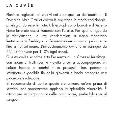
LA CUVÉE
Pioniere regionale di una viticoltura rispettosa dell’ambiente, il 
Domaine Alain Graillot coltiva le sue vigne in modo tradizionale, 
privilegiando rese limitate. Gli erbicidi sono banditi e il terreno 
viene lavorato esclusivamente con l’aratro. Per quanto riguarda 
la vinificazione, le uve vendemmiate a mano macerano 
lentamente a freddo, e la fermentazione in vasca può durare 
fino a tre settimane. L’invecchiamento avviene in barrique da 
225 L (rinnovate per il 10% ogni anno). 
Questa cuvée esprime tutta l’essenza di un Crozes-Hermitage, 
con aromi di frutti rossi e violetta a cui si accompagnano un 
colore intenso e tannini molto presenti. Fine, potente e 
strutturato, è godibile fin dalla gioventù e lascia presagire una 
piacevole evoluzione. 
Si raccomanda di aprire questo cru almeno un’ora prima di 
servirlo, per apprezzarne appieno la splendida mineralità. È 
ottimo per accompagnare delle carni rosse, preferibilmente al 
sangue.