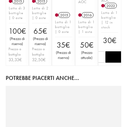
AOC
2015
2015
AOC
2022
Lotto di 3
Lotto di 2
Lotto di 1
bottiglie
bottiglie
2015
2016
bottiglia
| 0 aste
| 0 aste
Lotto di 1
Lotto di 1
| 12 in
bottiglia
bottiglia
stock
100
€
65
€
| 0 aste
| 1 asta
30
€
(
Prezzo di
(
Prezzo di
35
€
50
€
riserva
)
riserva
)
Prezzo a
Prezzo a
(
Prezzo di
(
Prezzo
bottiglia
bottiglia
riserva
)
attuale
)
33,33
€
32,50
€
POTREBBE PIACERTI ANCHE…