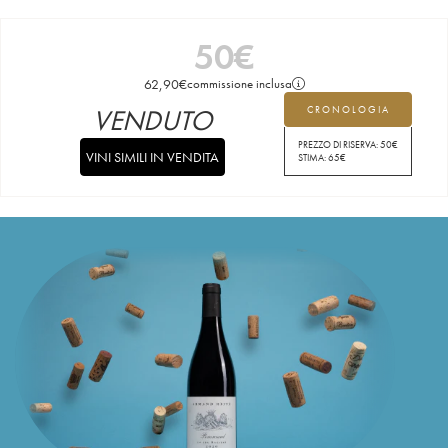
50
€
62,90
€
commissione inclusa
VENDUTO
CRONOLOGIA
PREZZO DI RISERVA:
50
€
VINI SIMILI IN VENDITA
STIMA:
65
€