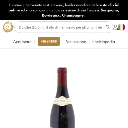
Ti diamo il benvenuto su iDealwine, leader mondiale delle
aste di vini
online
ed enoteca con un'ampia selezione di vini francesi:
Borgogna
,
Bordeaux
,
Champagne
...
Acquistare
Valutazione
Enciclopedia
VENDERE