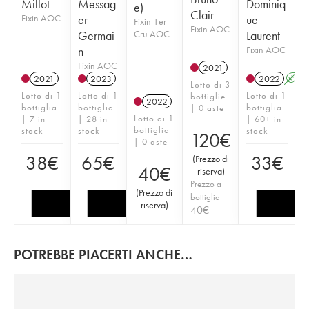
Millot
Messag
Dominiq
e)
Clair
Fixin AOC
er
ue
Fixin 1er
Fixin AOC
Germai
Cru AOC
Laurent
n
Fixin AOC
Fixin AOC
2021
2021
2023
2022
A
Lotto di 3
Lotto di 1
Lotto di 1
Lotto di 1
bottiglie
2022
bottiglia
bottiglia
bottiglia
| 0 aste
Lotto di 1
| 7 in
| 28 in
| 60+ in
bottiglia
stock
stock
stock
120
€
| 0 aste
38
€
65
€
33
€
(
Prezzo di
40
€
riserva
)
Prezzo a
(
Prezzo di
bottiglia
riserva
)
40
€
POTREBBE PIACERTI ANCHE…