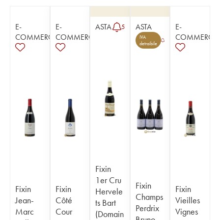
E-
E-
ASTA
ASTA
E-
5
COMMERCE
COMMERCE
COMMERCE
IVA
detraibile
Fixin
1er Cru
Fixin
Fixin
Fixin
Fixin
Hervele
Champs
Jean-
Côté
Vieilles
ts Bart
Perdrix
Marc
Cour
Vignes
(Domain
Bruno