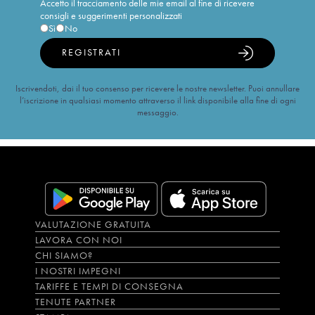
Accetto il tracciamento delle mie email al fine di ricevere
consigli e suggerimenti personalizzati
Sì
No
REGISTRATI
Iscrivendoti, dai il tuo consenso per ricevere le nostre newsletter. Puoi annullare
l’iscrizione in qualsiasi momento attraverso il link disponibile alla fine di ogni
messaggio.
VALUTAZIONE GRATUITA
LAVORA CON NOI
CHI SIAMO?
I NOSTRI IMPEGNI
TARIFFE E TEMPI DI CONSEGNA
TENUTE PARTNER