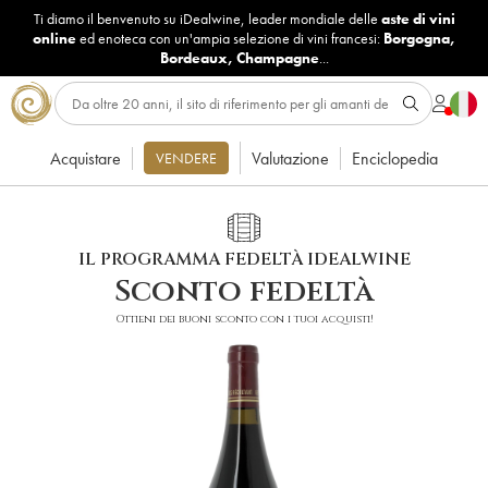
Ti diamo il benvenuto su iDealwine, leader mondiale delle
aste di vini
online
ed enoteca con un'ampia selezione di vini francesi:
Borgogna
,
Bordeaux
,
Champagne
...
Acquistare
Valutazione
Enciclopedia
VENDERE
IL PROGRAMMA FEDELTÀ IDEALWINE
Sconto fedeltà
Ottieni dei buoni sconto con i tuoi acquisti!