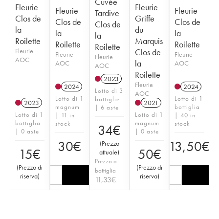
Cuvée
Fleurie
Fleurie
Fleurie
Fleurie
Tardive
Clos de
Griffe
Clos de
Clos de
Clos de
la
du
la
la
la
Roilette
Marquis
Roilette
Roilette
Roilette
Fleurie
Clos de
Fleurie
Fleurie
Fleurie
AOC
la
AOC
AOC
AOC
Roilette
2023
Fleurie
2024
2024
Lotto di 3
AOC
Lotto di 1
Lotto di 1
bottiglie
2023
2021
magnum
bottiglia
| 6 aste
Lotto di 1
Lotto di 1
| 11 in
| 40 in
bottiglia
magnum
stock
stock
34
€
| 0 aste
| 0 aste
30
€
13,50
€
(
Prezzo
15
€
50
€
attuale
)
Prezzo a
(
Prezzo di
(
Prezzo di
bottiglia
riserva
)
riserva
)
11,33
€