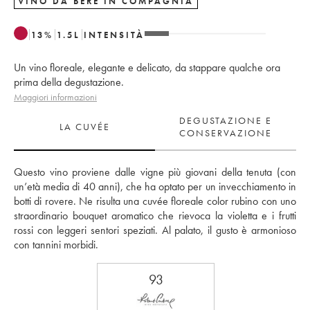
VINO DA BERE IN COMPAGNIA
13
%
1.5
L
INTENSITÀ
Un vino floreale, elegante e delicato, da stappare qualche ora
prima della degustazione.
Maggiori informazioni
DEGUSTAZIONE E
LA CUVÉE
CONSERVAZIONE
Questo vino proviene dalle vigne più giovani della tenuta (con 
un’età media di 40 anni), che ha optato per un invecchiamento in 
botti di rovere. Ne risulta una cuvée floreale color rubino con uno 
straordinario bouquet aromatico che rievoca la violetta e i frutti 
rossi con leggeri sentori speziati. Al palato, il gusto è armonioso 
con tannini morbidi.
93