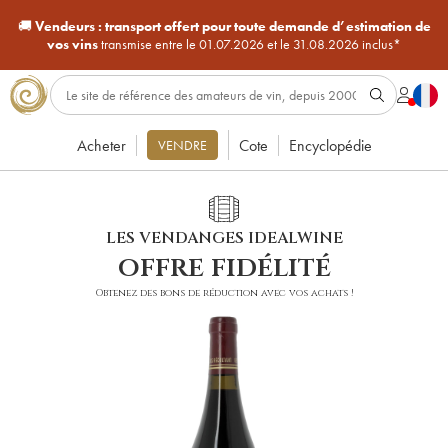
🚚
Vendeurs :
transport offert pour toute demande d’estimation de
vos vins
transmise entre le 01.07.2026 et le 31.08.2026 inclus*
Acheter
Cote
Encyclopédie
VENDRE
LES VENDANGES IDEALWINE
offre fidélité
Obtenez des bons de réduction avec vos achats !