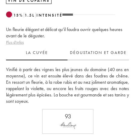
VIN DE COPAINS
13
%
1.5
L
INTENSITÉ
Un fleurie élégant et délicat qu’il faudra ouvrir quelques heures
avant de le déguster.
Plus d'infos
LA CUVÉE
DÉGUSTATION ET GARDE
Vinifié à partir des vignes les plus jeunes du domaine (40 ans en 
moyenne), ce vin est ensuite élevé dans des foudres de chêne. 
En ressort un fleurie, à la robe rubis et au nez joliment aromatique, 
rappelant la violette, ou encore les fruits rouges avec des notes 
légèrement plus épicées. La bouche est gourmande et ses tanins y 
sont soyeux.
93