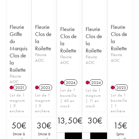
Fleurie
Fleurie
Fleurie
Fleurie
Fleurie
Griffe
Clos de
Clos de
Clos de
Clos de
du
la
la
la
la
Marquis
Roilette
Roilette
Roilette
Roilette
Clos de
Fleurie
Fleurie
Fleurie
Fleurie
AOC
AOC
la
AOC
AOC
Roilette
Fleurie
AOC
2024
2024
2021
2023
2023
Lot de 1
Lot de 1
Lot de 1
Lot de 1
Lot de 1
bouteille
magnum
magnum
magnum
bouteille
| 40 en
| 11 en
| 0
| 0
| 1
stock
stock
enchère
enchère
enchère
13,50
€
30
€
50
€
30
€
15
€
(
mise à
(
mise à
(
prix