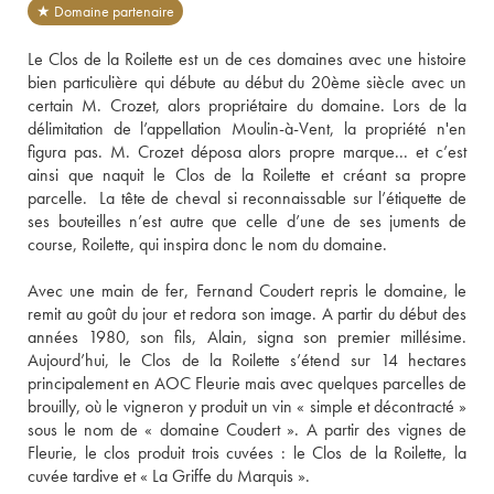
★ Domaine partenaire
Le Clos de la Roilette est un de ces domaines avec une histoire 
bien particulière qui débute au début du 20ème siècle avec un 
certain M. Crozet, alors propriétaire du domaine. Lors de la 
délimitation de l’appellation Moulin-à-Vent, la propriété n'en 
figura pas. M. Crozet déposa alors propre marque... et c’est 
ainsi que naquit le Clos de la Roilette et créant sa propre 
parcelle.  La tête de cheval si reconnaissable sur l’étiquette de 
ses bouteilles n’est autre que celle d’une de ses juments de 
course, Roilette, qui inspira donc le nom du domaine.
Avec une main de fer, Fernand Coudert repris le domaine, le 
remit au goût du jour et redora son image. A partir du début des 
années 1980, son fils, Alain, signa son premier millésime. 
Aujourd’hui, le Clos de la Roilette s’étend sur 14 hectares 
principalement en AOC Fleurie mais avec quelques parcelles de 
brouilly, où le vigneron y produit un vin « simple et décontracté » 
sous le nom de « domaine Coudert ». A partir des vignes de 
Fleurie, le clos produit trois cuvées : le Clos de la Roilette, la 
cuvée tardive et « La Griffe du Marquis ». 