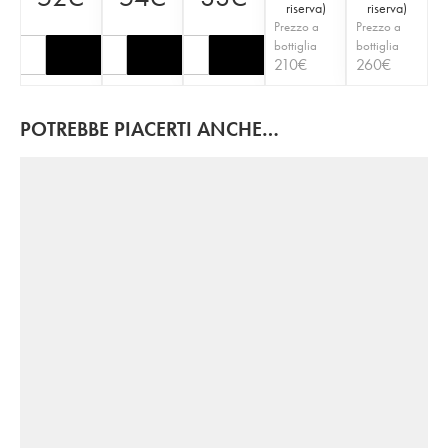
riserva
)
riserva
)
Prezzo a
Prezzo a
bottiglia
bottiglia
210
€
260
€
POTREBBE PIACERTI ANCHE…