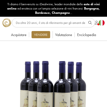
Ti diamo il benvenuto su iDealwine, leader mondiale delle
aste di vini
online
ed enoteca con un'ampia selezione di vini francesi:
Borgogna
,
Bordeaux
,
Champagne
...
Acquistare
Valutazione
Enciclopedia
VENDERE