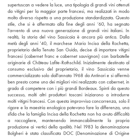
supertuscan a vedere la luce, una tipologia di grandi vini ottenuti 
da vitigni per la maggior parte francesi, ma realizzati in modo 
molto diverso rispetto a una produzione standardizzata. Questo 
stile, che si è affermato alla fine degli anni ’60, ha segnato 
l'avvento di una nuova generazione di grandi vini italiani. In 
realtà, la storia del vino Sassicaia è ancora più antica. Dalla 
metà degli anni '40, il marchese Mario Incisa della Rochetta, 
proprietario della Tenuta San Guido, decise di importare vitigni 
francesi (cabernet franc e cabernet sauvignon) con barbatelle 
originarie di Château Lafite-Rothschild. Inizialmente destinato al 
consumo esclusivo del proprietario, il vino Sassicaia venne 
commercializzato solo dall'annata 1968 da Antinori e si affermò 
ben presto come uno dei migliori vini realizzato con cabernet, in 
grado di competere con i più grandi Bordeaux. Spinti da questo 
successo, molti altri produttori toscani iniziarono a introdurre 
molti vitigni francesi. Con questa improvvisa concorrenza, solo il 
rigore e la maestria enologica potevano fare la differenza, una 
sfida che la famiglia Incisa della Rochetta non ha avuto difficoltà 
a raccogliere, mantenendo immancabilmente la propria 
produzione ai vertici della qualità. Nel 1983 la denominazione 
Bolgheri è stata classificata DOC (Denominazione di Origine 