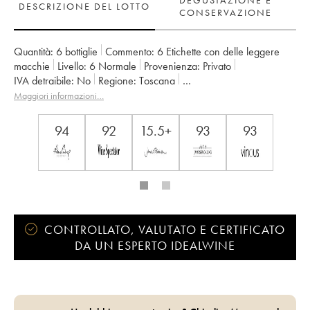
DEGUSTAZIONE E
DESCRIZIONE DEL LOTTO
CONSERVAZIONE
Quantità:
6 bottiglie
Commento:
6 Etichette con delle leggere
macchie
Livello:
6
Normale
Provenienza:
privato
IVA detraibile:
no
Regione:
Toscana
Denominazione:
Toscana IGT
Proprietario:
Tenuta San Guido
Maggiori informazioni…
94
92
15.5+
93
93
CONTROLLATO, VALUTATO E CERTIFICATO
DA UN ESPERTO IDEALWINE