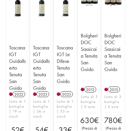
Bolgheri
Bolgheri
DOC
DOC
Toscana
Toscana
Toscana
Sassicai
Sassicai
IGT
IGT
IGT Le
a Tenuta
a Tenuta
Guidalb
Guidalb
Difese
San
San
erto
erto
Tenuta
Guido
Guido
Tenuta
Tenuta
San
San
San
Guido
Guido
Guido
2012
2015
2022
2023
2023
Lotto di 3
Lotto di 3
Lotto di 1
Lotto di 1
Lotto di 1
bottiglie
bottiglie
bottiglia
bottiglia
bottiglia
| 0 aste
| 0 aste
| 19 in
| 36 in
| 53 in
stock
stock
stock
630
€
780
€
52
€
54
€
33
€
(
Prezzo di
(
Prezzo di