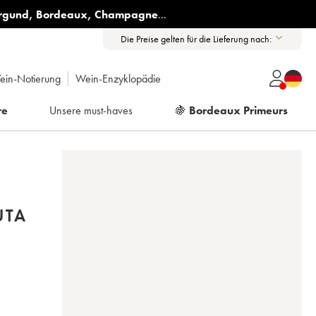
rgund
,
Bordeaux
,
Champagne
...
Die Preise gelten für die Lieferung nach:
ein-Notierung
Wein-Enzyklopädie
re
Unsere must-haves
🍇
Bordeaux Primeurs
UTA