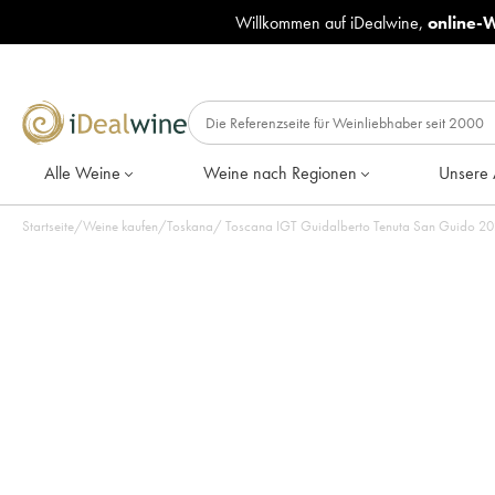
Willkommen auf iDealwine,
online-
Alle Weine
Weine nach Regionen
Unsere 
Startseite
/
Weine kaufen
/
Toskana
/
Toscan