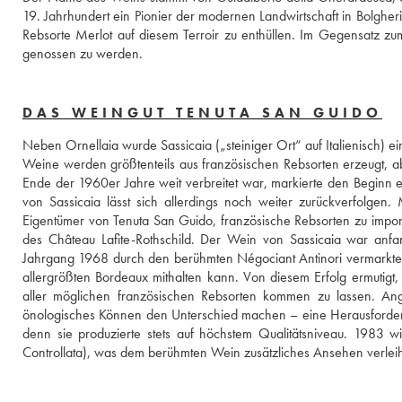
19. Jahrhundert ein Pionier der modernen Landwirtschaft in Bolgher
Rebsorte Merlot auf diesem Terroir zu enthüllen. Im Gegensatz zum
genossen zu werden.
DAS WEINGUT TENUTA SAN GUIDO
Neben Ornellaia wurde Sassicaia („steiniger Ort“ auf Italienisch) ei
Weine werden größtenteils aus französischen Rebsorten erzeugt, aber
Ende der 1960er Jahre weit verbreitet war, markierte den Beginn e
von Sassicaia lässt sich allerdings noch weiter zurückverfolgen.
Eigentümer von Tenuta San Guido, französische Rebsorten zu impor
des Château Lafite-Rothschild. Der Wein von Sassicaia war anfa
Jahrgang 1968 durch den berühmten Négociant Antinori vermarktet. 
allergrößten Bordeaux mithalten kann. Von diesem Erfolg ermutig
aller möglichen französischen Rebsorten kommen zu lassen. Ange
önologisches Können den Unterschied machen – eine Herausforderung
denn sie produzierte stets auf höchstem Qualitätsniveau. 1983 wi
Controllata), was dem berühmten Wein zusätzliches Ansehen verleiht