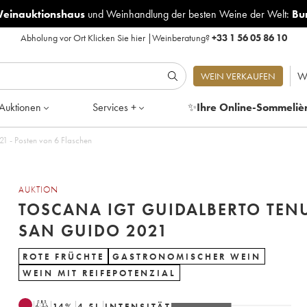
Weinauktionshaus
und
Weinhandlung der besten Weine der Welt:
Bu
Abholung vor Ort
Klicken Sie hier
|
Weinberatung?
+33 1 56 05 86 10
W
WEIN VERKAUFEN
Auktionen
Services +
✨
Ihre Online-Sommeliè
a IGT Guidalberto Tenuta San Guido 2021 - Posten von 6 Flaschen
AUKTION
TOSCANA IGT GUIDALBERTO TEN
SAN GUIDO 2021
ROTE FRÜCHTE
GASTRONOMISCHER WEIN
WEIN MIT REIFEPOTENZIAL
T
14
%
4.5
L
INTENSITÄT