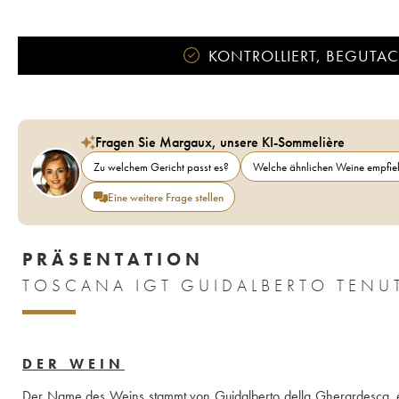
KONTROLLIERT, BEGUTACH
Fragen Sie Margaux, unsere KI-Sommelière
Zu welchem Gericht passt es?
Welche ähnlichen Weine empfieh
Eine weitere Frage stellen
PRÄSENTATION
DER WEIN
Der Name des Weins stammt von Guidalberto della Gherardesca, ein