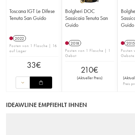
Toscana IGT Le Difese
Bolgheri DOC
Bolgh
Tenuta San Guido
Sassicaia Tenuta San
Sassic
Guido
Guido
2022
2018
2015
Posten von 1 Flasche | 16
Posten von 1 Flasche | 1
Posten 
auf Lager
Gebot
Gebote
33
€
210
€
(
Aktueller Preis
)
(
Aktual
Preis pr
IDEAWLINE EMPFIEHLT IHNEN