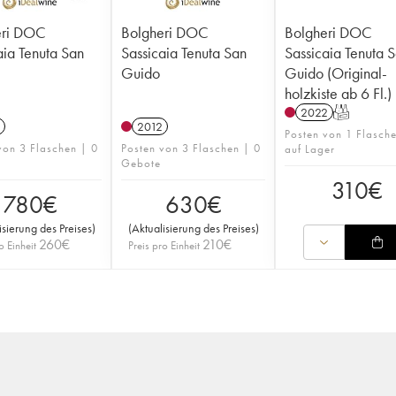
eri DOC
Bolgheri DOC
Bolgheri DOC
aia Tenuta San
Sassicaia Tenuta San
Sassicaia Tenuta 
Guido
Guido (Original-
holzkiste ab 6 Fl.)
2022
T
2012
Posten von 1 Flasch
von 3 Flaschen | 0
Posten von 3 Flaschen | 0
auf Lager
Gebote
310
€
780
€
630
€
isierung des Preises
)
(
Aktualisierung des Preises
)
260
€
210
€
o Einheit
Preis pro Einheit