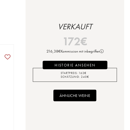
VERKAUFT
172
€
216,38
€
Kommission mit inbegriffen
HISTORIE ANSEHEN
STARTPREIS:
162
€
SCHÄTZUNG:
240
€
ÄHNLICHE WEINE