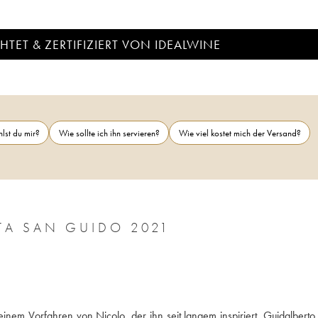
TET & ZERTIFIZIERT VON IDEALWINE
lst du mir?
Wie sollte ich ihn servieren?
Wie viel kostet mich der Versand?
TOSCANA IGT GUIDALBERTO TENUTA SAN GUIDO 2021
em Vorfahren von Nicolo, der ihn seit langem inspiriert. Guidalberto 