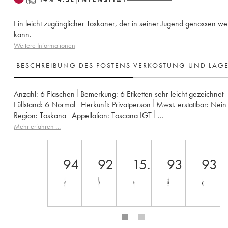
Ein leicht zugänglicher Toskaner, der in seiner Jugend genossen w
kann.
Weitere Informationen
BESCHREIBUNG DES POSTENS
VERKOSTUNG UND LAG
Anzahl:
6 Flaschen
Bemerkung:
6 Etiketten sehr leicht gezeichnet
Füllstand:
6
Normal
Herkunft:
privatperson
Mwst. erstattbar:
nein
Region:
Toskana
Appellation:
Toscana IGT
Eigentümer:
Tenuta San Guido
Mehr erfahren …
94
92
15.5+
93
93