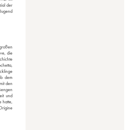
al der 
Jugend 
großen 
e, die 
hichte 
hetta, 
klinge 
ab dem 
it den 
Mengen 
it und 
hatte, 
rigine 