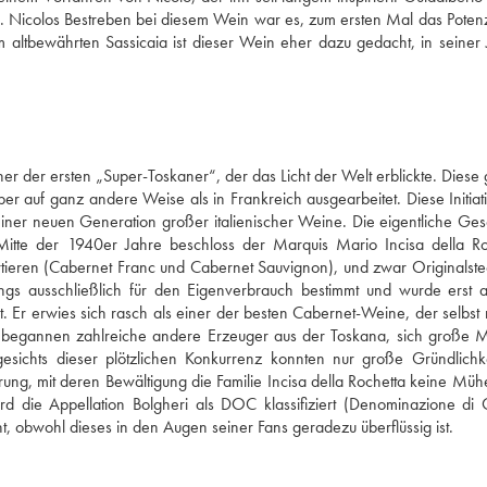
i. Nicolos Bestreben bei diesem Wein war es, zum ersten Mal das Potenzi
 altbewährten Sassicaia ist dieser Wein eher dazu gedacht, in seiner 
ner der ersten „Super-Toskaner“, der das Licht der Welt erblickte. Diese 
 auf ganz andere Weise als in Frankreich ausgearbeitet. Diese Initiativ
iner neuen Generation großer italienischer Weine. Die eigentliche Gesc
 Mitte der 1940er Jahre beschloss der Marquis Mario Incisa della Roc
tieren (Cabernet Franc und Cabernet Sauvignon), und zwar Originalstec
ngs ausschließlich für den Eigenverbrauch bestimmt und wurde erst 
Er erwies sich rasch als einer der besten Cabernet-Weine, der selbst m
t, begannen zahlreiche andere Erzeuger aus der Toskana, sich große 
sichts dieser plötzlichen Konkurrenz konnten nur große Gründlichke
, mit deren Bewältigung die Familie Incisa della Rochetta keine Mühe 
rd die Appellation Bolgheri als DOC klassifiziert (Denominazione di O
, obwohl dieses in den Augen seiner Fans geradezu überflüssig ist.