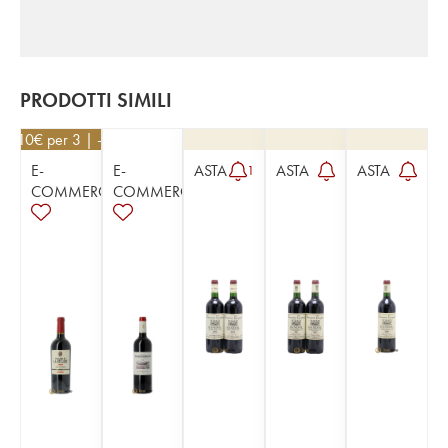
PRODOTTI SIMILI
93,10
€
per 3 | - 5%
E-
E-
ASTA
ASTA
ASTA
1
COMMERCE
COMMERCE