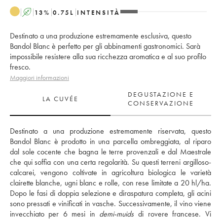
A
13
%
0.75
L
INTENSITÀ
Destinato a una produzione estremamente esclusiva, questo
Bandol Blanc è perfetto per gli abbinamenti gastronomici. Sarà
impossibile resistere alla sua ricchezza aromatica e al suo profilo
fresco.
Maggiori informazioni
DEGUSTAZIONE E
LA CUVÉE
CONSERVAZIONE
Destinato a una produzione estremamente riservata, questo 
Bandol Blanc è prodotto in una parcella ombreggiata, al riparo 
dal sole cocente che bagna le terre provenzali e dal Maestrale 
che qui soffia con una certa regolarità. Su questi terreni argilloso-
calcarei, vengono coltivate in agricoltura biologica le varietà 
clairette blanche, ugni blanc e rolle, con rese limitate a 20 hl/ha. 
Dopo le fasi di doppia selezione e diraspatura completa, gli acini 
sono pressati e vinificati in vasche. Successivamente, il vino viene 
invecchiato per 6 mesi in 
demi-muids
 di rovere francese. Vi 