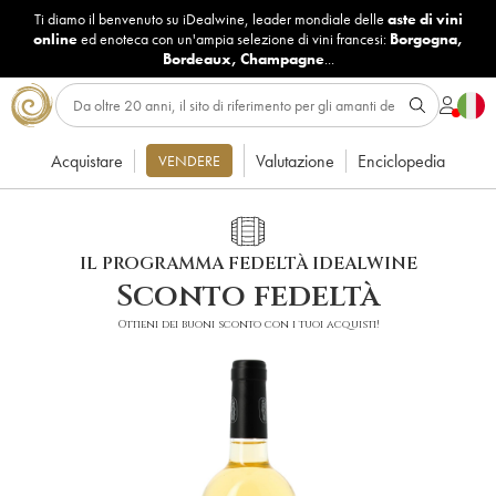
Ti diamo il benvenuto su iDealwine, leader mondiale delle
aste di vini
online
ed enoteca con un'ampia selezione di vini francesi:
Borgogna
,
Bordeaux
,
Champagne
...
Acquistare
Valutazione
Enciclopedia
VENDERE
IL PROGRAMMA FEDELTÀ IDEALWINE
Sconto fedeltà
Ottieni dei buoni sconto con i tuoi acquisti!