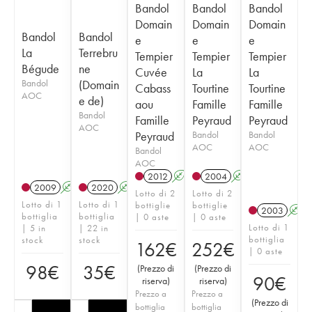
Bandol
Bandol
Bandol
Domain
Domain
Domain
Bandol
Bandol
e
e
e
La
Terrebru
Tempier
Tempier
Tempier
Bégude
ne
Cuvée
La
La
Bandol
(Domain
Cabass
Tourtine
Tourtine
AOC
e de)
aou
Famille
Famille
Bandol
Famille
Peyraud
Peyraud
AOC
Peyraud
Bandol
Bandol
AOC
AOC
Bandol
AOC
2012
A
2004
A
2009
A
2020
A
Lotto di 2
Lotto di 2
Lotto di 1
Lotto di 1
bottiglie
bottiglie
2003
A
bottiglia
bottiglia
| 0 aste
| 0 aste
Lotto di 1
| 5 in
| 22 in
bottiglia
stock
stock
162
€
252
€
| 0 aste
98
€
35
€
(
Prezzo di
(
Prezzo di
90
€
riserva
)
riserva
)
Prezzo a
Prezzo a
(
Prezzo di
bottiglia
bottiglia