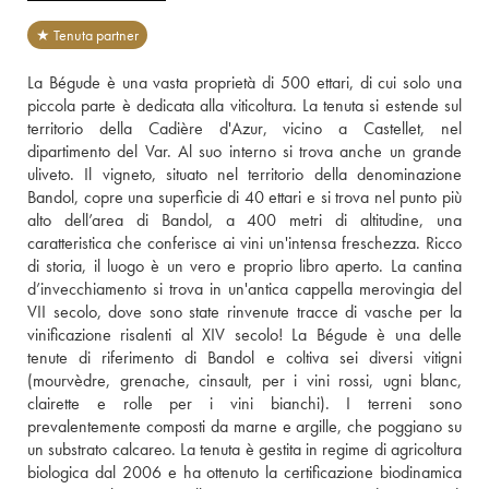
★ Tenuta partner
La Bégude è una vasta proprietà di 500 ettari, di cui solo una 
piccola parte è dedicata alla viticoltura. La tenuta si estende sul 
territorio della Cadière d'Azur, vicino a Castellet, nel 
dipartimento del Var. Al suo interno si trova anche un grande 
uliveto. Il vigneto, situato nel territorio della denominazione 
Bandol, copre una superficie di 40 ettari e si trova nel punto più 
alto dell’area di Bandol, a 400 metri di altitudine, una 
caratteristica che conferisce ai vini un'intensa freschezza. Ricco 
di storia, il luogo è un vero e proprio libro aperto. La cantina 
d’invecchiamento si trova in un'antica cappella merovingia del 
VII secolo, dove sono state rinvenute tracce di vasche per la 
vinificazione risalenti al XIV secolo! La Bégude è una delle 
tenute di riferimento di Bandol e coltiva sei diversi vitigni 
(mourvèdre, grenache, cinsault, per i vini rossi, ugni blanc, 
clairette e rolle per i vini bianchi). I terreni sono 
prevalentemente composti da marne e argille, che poggiano su 
un substrato calcareo. La tenuta è gestita in regime di agricoltura 
biologica dal 2006 e ha ottenuto la certificazione biodinamica 