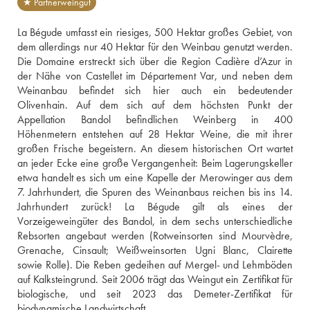
★ Partnerweingut
La Bégude umfasst ein riesiges, 500 Hektar großes Gebiet, von 
dem allerdings nur 40 Hektar für den Weinbau genutzt werden. 
Die Domaine erstreckt sich über die Region Cadière d’Azur in 
der Nähe von Castellet im Département Var, und neben dem 
Weinanbau befindet sich hier auch ein bedeutender 
Olivenhain. Auf dem sich auf dem höchsten Punkt der 
Appellation Bandol befindlichen Weinberg in 400 
Höhenmetern entstehen auf 28 Hektar Weine, die mit ihrer 
großen Frische begeistern. An diesem historischen Ort wartet 
an jeder Ecke eine große Vergangenheit: Beim Lagerungskeller 
etwa handelt es sich um eine Kapelle der Merowinger aus dem 
7. Jahrhundert, die Spuren des Weinanbaus reichen bis ins 14. 
Jahrhundert zurück! La Bégude gilt als eines der 
Vorzeigeweingüter des Bandol, in dem sechs unterschiedliche 
Rebsorten angebaut werden (Rotweinsorten sind Mourvèdre, 
Grenache, Cinsault; Weißweinsorten Ugni Blanc, Clairette 
sowie Rolle). Die Reben gedeihen auf Mergel- und Lehmböden 
auf Kalksteingrund. Seit 2006 trägt das Weingut ein Zertifikat für 
biologische, und seit 2023 das Demeter-Zertifikat für 
biodynamische Landwirtschaft. 