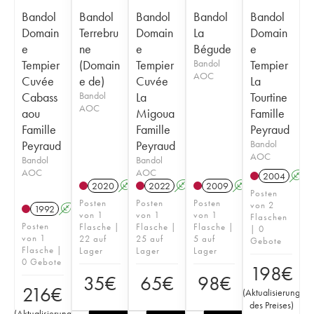
Bandol
Bandol
Bandol
Bandol
Bandol
Domain
Terrebru
Domain
La
Domain
e
ne
e
Bégude
e
Tempier
(Domain
Tempier
Bandol
Tempier
AOC
Cuvée
e de)
Cuvée
La
Cabass
Bandol
La
Tourtine
AOC
aou
Migoua
Famille
Famille
Famille
Peyraud
Peyraud
Peyraud
Bandol
AOC
Bandol
Bandol
AOC
AOC
2004
A
2020
A
2022
A
2009
A
Posten
Posten
Posten
Posten
von 2
1992
A
von 1
von 1
von 1
Flaschen
Posten
Flasche |
Flasche |
Flasche |
| 0
von 1
22 auf
25 auf
5 auf
Gebote
Flasche |
Lager
Lager
Lager
0 Gebote
198
€
35
€
65
€
98
€
216
€
(
Aktualisierung
des Preises
)
(
Aktualisierung