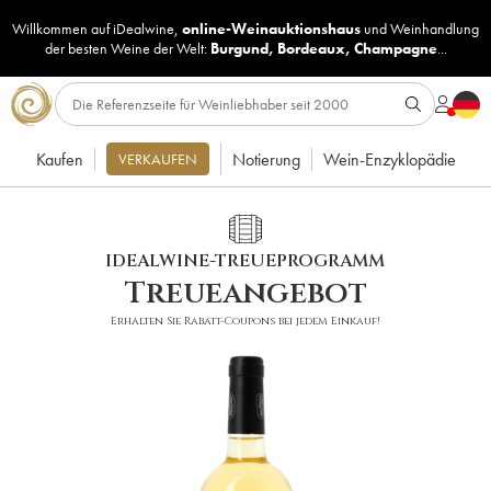
Willkommen auf iDealwine,
online-Weinauktionshaus
und
Weinhandlung
der besten Weine der Welt:
Burgund
,
Bordeaux
,
Champagne
...
Kaufen
Notierung
Wein-Enzyklopädie
VERKAUFEN
IDEALWINE-TREUEPROGRAMM
Treueangebot
Erhalten Sie Rabatt-Coupons bei jedem Einkauf!