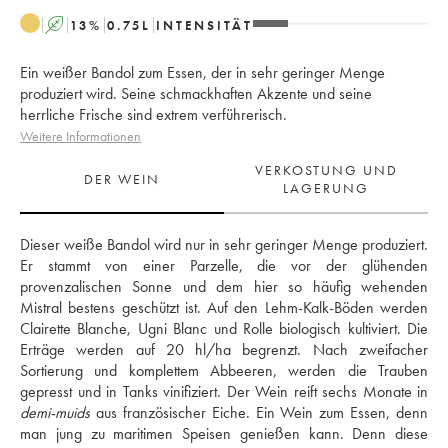
A
13
%
0.75
L
INTENSITÄT
Ein weißer Bandol zum Essen, der in sehr geringer Menge
produziert wird. Seine schmackhaften Akzente und seine
herrliche Frische sind extrem verführerisch.
Weitere Informationen
VERKOSTUNG UND
DER WEIN
LAGERUNG
Dieser weiße Bandol wird nur in sehr geringer Menge produziert. 
Er stammt von einer Parzelle, die vor der glühenden 
provenzalischen Sonne und dem hier so häufig wehenden 
Mistral bestens geschützt ist. Auf den Lehm-Kalk-Böden werden 
Clairette Blanche, Ugni Blanc und Rolle biologisch kultiviert. Die 
Erträge werden auf 20 hl/ha begrenzt. Nach zweifacher 
Sortierung und komplettem Abbeeren, werden die Trauben 
demi-muids
 aus französischer Eiche. Ein Wein zum Essen, denn 
man jung zu maritimen Speisen genießen kann. Denn diese 