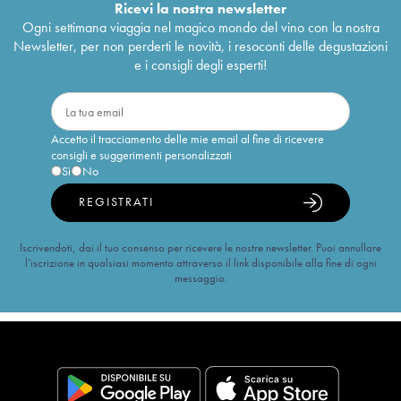
Ricevi la nostra newsletter
Ogni settimana viaggia nel magico mondo del vino con la nostra
Newsletter, per non perderti le novità, i resoconti delle degustazioni
e i consigli degli esperti!
Accetto il tracciamento delle mie email al fine di ricevere
consigli e suggerimenti personalizzati
Sì
No
REGISTRATI
Iscrivendoti, dai il tuo consenso per ricevere le nostre newsletter. Puoi annullare
l’iscrizione in qualsiasi momento attraverso il link disponibile alla fine di ogni
messaggio.