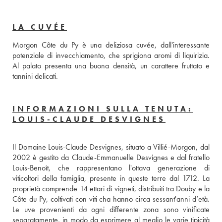
LA CUVÉE
Morgon Côte du Py è una deliziosa cuvée, dall'interessante 
potenziale di invecchiamento, che sprigiona aromi di liquirizia. 
Al palato presenta una buona densità, un carattere fruttato e 
tannini delicati.
INFORMAZIONI SULLA TENUTA:
LOUIS-CLAUDE DESVIGNES
Il Domaine Louis-Claude Desvignes, situato a Villié-Morgon, dal 
2002 è gestito da Claude-Emmanuelle Desvignes e dal fratello 
Louis-Benoît, che rappresentano l'ottava generazione di 
viticoltori della famiglia, presente in queste terre dal 1712. La 
proprietà comprende 14 ettari di vigneti, distribuiti tra Douby e la 
Côte du Py, coltivati con viti cha hanno circa sessant'anni d’età. 
Le uve provenienti da ogni differente zona sono vinificate 
separatamente, in modo da esprimere al meglio le varie tipicità 