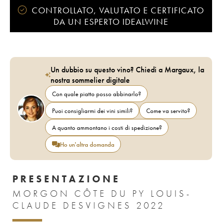
CONTROLLATO, VALUTATO E CERTIFICATO
DA UN ESPERTO IDEALWINE
Un dubbio su questo vino? Chiedi a Margaux, la
nostra sommelier digitale
Con quale piatto posso abbinarlo?
Puoi consigliarmi dei vini simili?
Come va servito?
A quanto ammontano i costi di spedizione?
Ho un'altra domanda
PRESENTAZIONE
MORGON CÔTE DU PY LOUIS-
CLAUDE DESVIGNES 2022