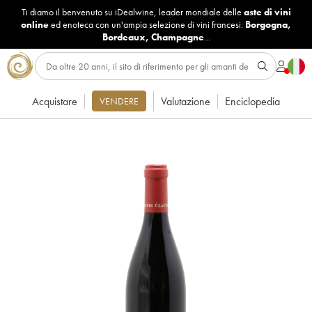
Ti diamo il benvenuto su iDealwine, leader mondiale delle
aste di vini
online
ed enoteca con un'ampia selezione di vini francesi:
Borgogna
,
Bordeaux
,
Champagne
...
Acquistare
Valutazione
Enciclopedia
VENDERE