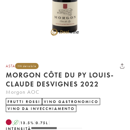
ASTA
IVA detraibile
MORGON CÔTE DU PY LOUIS-
CLAUDE DESVIGNES 2022
Morgon AOC
FRUTTI ROSSI
VINO GASTRONOMICO
VINO DA INVECCHIAMENTO
A
13.5
%
0.75
L
INTENSITÀ