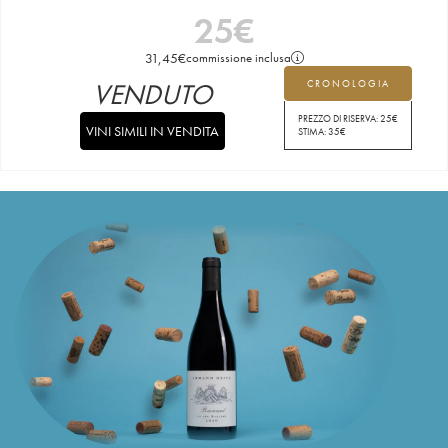
25
€
31,45
€
commissione inclusa
VENDUTO
CRONOLOGIA
PREZZO DI RISERVA:
25
€
VINI SIMILI IN VENDITA
STIMA:
35
€