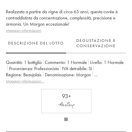
Realizzata a partire da vigne di circa 65 anni, questa cuvée è
contraddistinta da concentrazione, complessità, precisione e
armonia. Un Morgon eccezionale!
Maggiori informazioni
DEGUSTAZIONE E
DESCRIZIONE DEL LOTTO
CONSERVAZIONE
Quantità:
1 bottiglia
Commento:
1 Normale
Livello:
1
Normale
Provenienza:
professionista
IVA detraibile:
sì
Regione:
Beaujolais
Denominazione:
Morgon
Proprietario:
Louis-Claude Desvignes
Maggiori informazioni…
93+