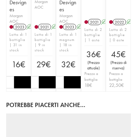
Desvign
Morgon
Desvign
AOC
es
es
Morgon
Morgon
AOC
AOC
2021
A
2022
A
2023
A
2021
A
2023
A
Lotto di 2
Lotto di 2
Lotto di 1
Lotto di 1
Lotto di 1
bottiglie
bottiglie
bottiglia
bottiglia
magnum
| 1 asta
| 0 aste
| 31 in
| 9 in
| 18 in
stock
stock
stock
36
€
45
€
16
€
29
€
32
€
(
Prezzo
(
Prezzo di
attuale
)
riserva
)
Prezzo a
Prezzo a
bottiglia
bottiglia
18
€
22,50
€
POTREBBE PIACERTI ANCHE…