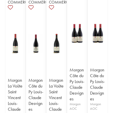
COMMERCE
COMMERCE
COMMERCE
Morgon
Morgon
Côte du
Côte du
Morgon
Morgon
Morgon
Py Louis-
Py Louis-
La Voûte
Côte du
La Voûte
Claude
Claude
Saint
Py Louis-
Saint
Desvign
Desvign
Vincent
Claude
Vincent
es
es
Louis-
Desvign
Louis-
Morgon
Morgon
Claude
es
Claude
AOC
AOC