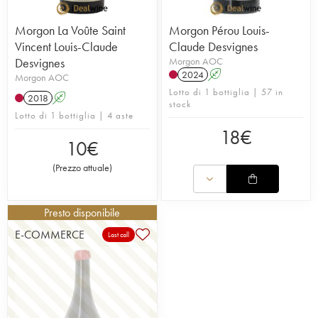
Morgon La Voûte Saint
Morgon Pérou Louis-
Vincent Louis-Claude
Claude Desvignes
Desvignes
Morgon AOC
2024
A
Morgon AOC
Lotto di 1 bottiglia | 57 in
2018
A
stock
Lotto di 1 bottiglia | 4 aste
18
€
10
€
(
Prezzo attuale
)
Presto disponibile
E-COMMERCE
Last call