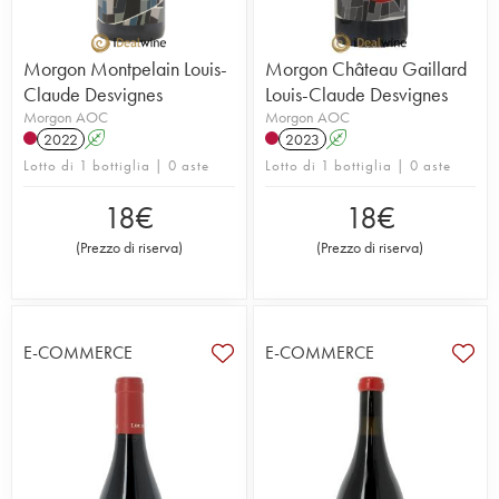
Morgon Montpelain Louis-
Morgon Château Gaillard
Claude Desvignes
Louis-Claude Desvignes
Morgon AOC
Morgon AOC
2022
A
2023
A
Lotto di 1 bottiglia | 0 aste
Lotto di 1 bottiglia | 0 aste
18
€
18
€
(
Prezzo di riserva
)
(
Prezzo di riserva
)
E-COMMERCE
E-COMMERCE