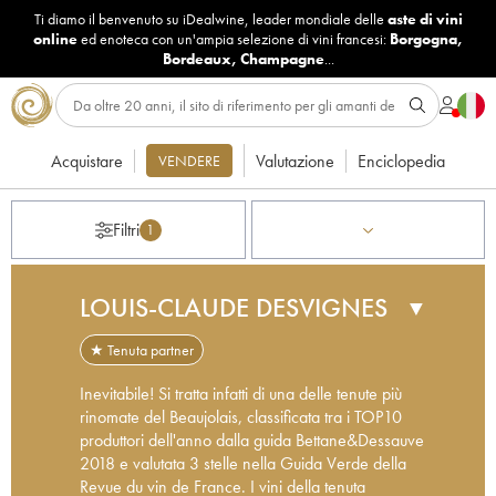
Ti diamo il benvenuto su iDealwine, leader mondiale delle
aste di vini
online
ed enoteca con un'ampia selezione di vini francesi:
Borgogna
,
Bordeaux
,
Champagne
...
Acquistare
Valutazione
Enciclopedia
VENDERE
Filtri
1
LOUIS-CLAUDE DESVIGNES
▼
★ Tenuta partner
Inevitabile! Si tratta infatti di una delle tenute più
rinomate del Beaujolais, classificata tra i TOP10
produttori dell'anno dalla guida Bettane&Dessauve
2018 e valutata 3 stelle nella Guida Verde della
Revue du vin de France. I vini della tenuta