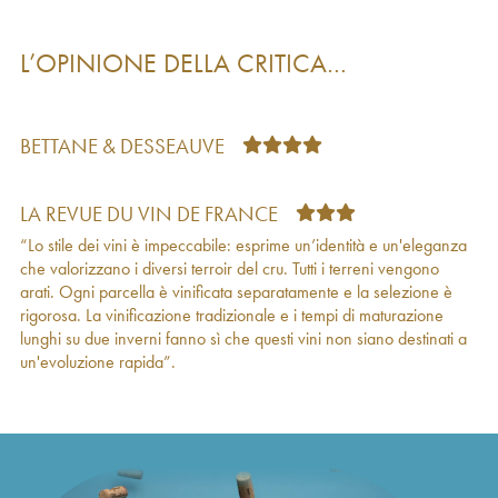
Morgon Côte du Py Louis-Claude Desvignes
29
€
2021
L’OPINIONE DELLA CRITICA…
Morgon Javernières Aux Pierres Louis-Claude
25
€
Desvignes
2021
Morgon Côte de Py Javernières Louis-Claude
25
€
Desvignes
2021
BETTANE & DESSEAUVE
Morgon Corcelette Louis-Claude Desvignes
20
€
2021
Morgon Montpelain Louis-Claude Desvignes
19
€
LA REVUE DU VIN DE FRANCE
2021
“Lo stile dei vini è impeccabile: esprime un’identità e un'eleganza
Morgon Javernières Louis-Claude Desvignes
39
€
che valorizzano i diversi terroir del cru. Tutti i terreni vengono
2021
arati. Ogni parcella è vinificata separatamente e la selezione è
Beaujolais Louis-Claude Desvignes
2021
13
€
rigorosa. La vinificazione tradizionale e i tempi di maturazione
Morgon Côte du Py Louis-Claude Desvignes
25
€
lunghi su due inverni fanno sì che questi vini non siano destinati a
2020
un'evoluzione rapida”.
Morgon Javernières Les Impénitents Louis-
63
€
Claude Desvignes
2020
Morgon Château Gaillard Louis-Claude
21
€
Desvignes
2020
Morgon Javernières Aux Pierres Louis-Claude
32
€
Desvignes
2020