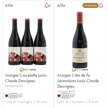
ASTA
ASTA
6
IVA detraibile
Morgon Corcelette Louis-
Morgon Côte de Py
Claude Desvignes
Javernières Louis-Claude
Morgon AOC
Desvignes
Morgon AOC
2024
A
2023
A
Lotto di 3 bottiglie | 10 aste
Lotto di 1 bottiglia | 0 aste