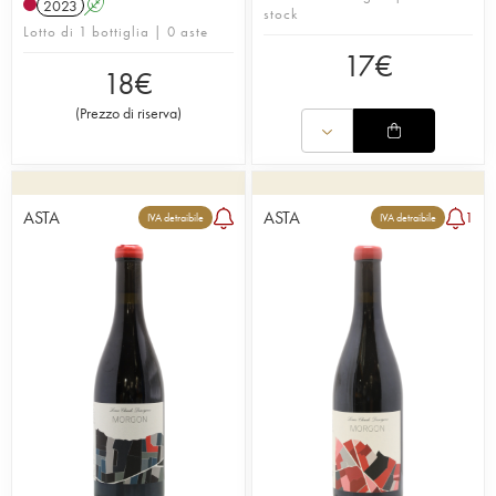
2023
A
stock
Lotto di 1 bottiglia | 0 aste
17
€
18
€
(
Prezzo di riserva
)
ASTA
ASTA
1
IVA detraibile
IVA detraibile