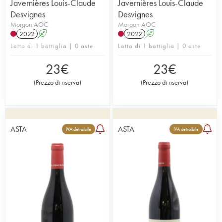
Javernières Louis-Claude
Javernières Louis-Claude
Desvignes
Desvignes
Morgon AOC
Morgon AOC
2022
A
2022
A
Lotto di 1 bottiglia | 0 aste
Lotto di 1 bottiglia | 0 aste
23
€
23
€
(
Prezzo di riserva
)
(
Prezzo di riserva
)
ASTA
ASTA
IVA detraibile
IVA detraibile