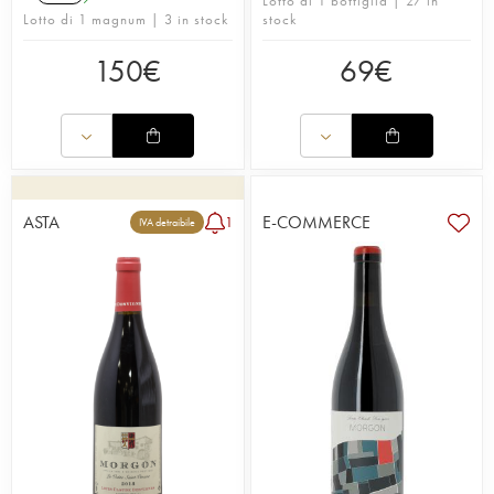
Lotto di 1 bottiglia | 27 in
Lotto di 1 magnum | 3 in stock
stock
150
€
69
€
ASTA
E-COMMERCE
1
IVA detraibile