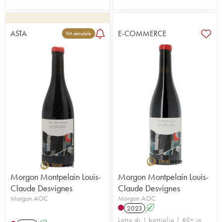
ASTA
E-COMMERCE
IVA detraibile
Morgon Montpelain Louis-
Morgon Montpelain Louis-
Claude Desvignes
Claude Desvignes
Morgon AOC
Morgon AOC
2023
A
Lotto di 1 bottiglia | 60+ in