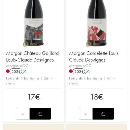
Morgon Château Gaillard
Morgon Corcelette Louis-
Louis-Claude Desvignes
Claude Desvignes
Morgon AOC
Morgon AOC
2024
A
2024
A
Lotto di 1 bottiglia | 26 in
Lotto di 1 bottiglia | 47 in
stock
stock
17
€
18
€