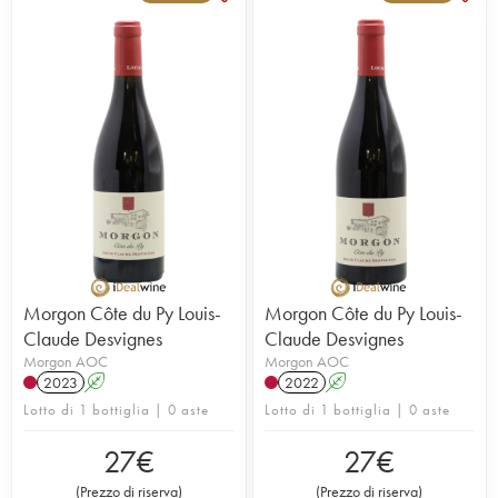
Morgon Côte du Py Louis-
Morgon Côte du Py Louis-
Claude Desvignes
Claude Desvignes
Morgon AOC
Morgon AOC
2023
A
2022
A
Lotto di 1 bottiglia | 0 aste
Lotto di 1 bottiglia | 0 aste
27
€
27
€
(
Prezzo di riserva
)
(
Prezzo di riserva
)