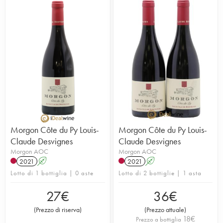
Morgon Côte du Py Louis-
Morgon Côte du Py Louis-
Claude Desvignes
Claude Desvignes
Morgon AOC
Morgon AOC
2021
A
2021
A
Lotto di 1 bottiglia | 0 aste
Lotto di 2 bottiglie | 1 asta
27
€
36
€
(
Prezzo di riserva
)
(
Prezzo attuale
)
18
€
Prezzo a bottiglia