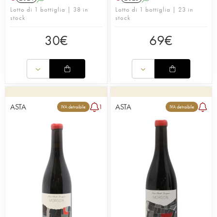
Lotto di 1 bottiglia | 38 in
Lotto di 1 bottiglia | 23 in
stock
stock
30
€
69
€
ASTA
ASTA
1
IVA detraibile
IVA detraibile