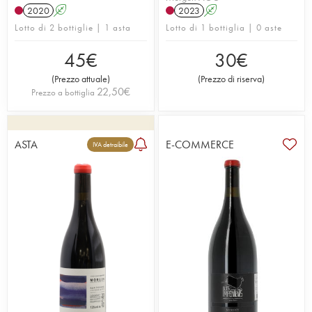
2020
A
2023
A
Lotto di 2 bottiglie | 1 asta
Lotto di 1 bottiglia | 0 aste
45
€
30
€
(
Prezzo attuale
)
(
Prezzo di riserva
)
22,50
€
Prezzo a bottiglia
ASTA
E-COMMERCE
IVA detraibile