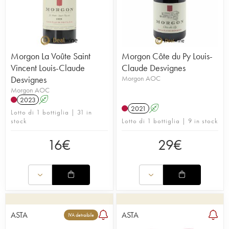
Morgon La Voûte Saint
Morgon Côte du Py Louis-
Vincent Louis-Claude
Claude Desvignes
Desvignes
Morgon AOC
Morgon AOC
2023
A
2021
A
Lotto di 1 bottiglia | 31 in
stock
Lotto di 1 bottiglia | 9 in stock
16
€
29
€
ASTA
ASTA
IVA detraibile