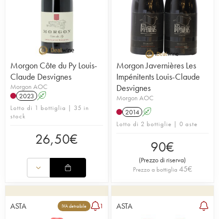
Morgon Côte du Py Louis-
Morgon Javernières Les
Claude Desvignes
Impénitents Louis-Claude
Morgon AOC
Desvignes
2023
A
Morgon AOC
Lotto di 1 bottiglia | 35 in
2014
A
stock
Lotto di 2 bottiglie | 0 aste
26,50
€
90
€
(
Prezzo di riserva
)
45
€
Prezzo a bottiglia
ASTA
ASTA
1
IVA detraibile