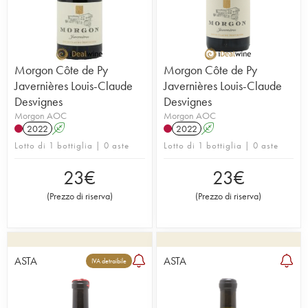
Morgon Côte de Py
Morgon Côte de Py
Javernières Louis-Claude
Javernières Louis-Claude
Desvignes
Desvignes
Morgon AOC
Morgon AOC
2022
A
2022
A
Lotto di 1 bottiglia | 0 aste
Lotto di 1 bottiglia | 0 aste
23
€
23
€
(
Prezzo di riserva
)
(
Prezzo di riserva
)
ASTA
ASTA
IVA detraibile