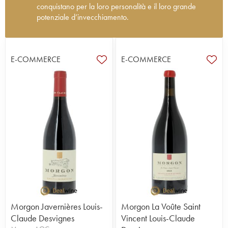
conquistano per la loro personalità e il loro grande
potenziale d’invecchiamento.
Il Domaine Louis-Claude Desvignes, situato a
Villié-Morgon, dal 2002 è gestito da Claude-
Emmanuelle Desvignes e dal fratello Louis-Benoît,
E-COMMERCE
E-COMMERCE
che rappresentano l'ottava generazione di
viticoltori della famiglia, presente in queste terre
dal 1712. La proprietà comprende 14 ettari di
vigneti, distribuiti tra Douby e la Côte du Py, coltivati
con viti cha hanno circa sessant'anni d’età. Le uve
provenienti da ogni differente zona sono vinificate
separatamente, in modo da esprimere al meglio le
varie tipicità e in cantina si utilizzano lunghi
affinamenti. Dal 2023, il vigneto Louis-Claude
Desvignes è certificato in regime di agricoltura
biologica. La tenuta propone splendidi Morgon
che si distinguono dal resto della produzione. Vini
che esprimono in modo trasparente il terroir e
possiedono un notevole potenziale
Morgon Javernières Louis-
Morgon La Voûte Saint
d’invecchiamento. Una tenuta che si posiziona
Claude Desvignes
Vincent Louis-Claude
sicuramente tra le migliori del Beaujolais. Un punto