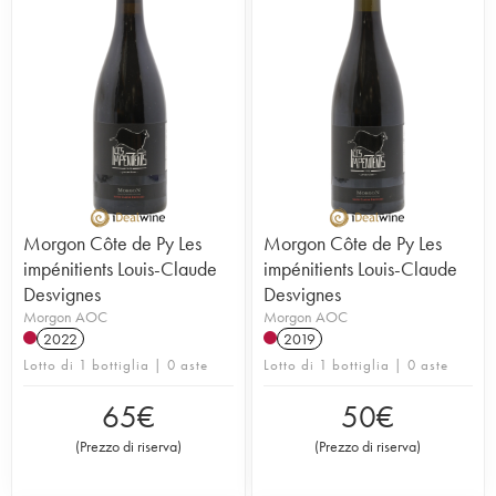
Morgon Côte de Py Les
Morgon Côte de Py Les
impénitients Louis-Claude
impénitients Louis-Claude
Desvignes
Desvignes
Morgon AOC
Morgon AOC
2022
2019
Lotto di 1 bottiglia | 0 aste
Lotto di 1 bottiglia | 0 aste
65
€
50
€
(
Prezzo di riserva
)
(
Prezzo di riserva
)