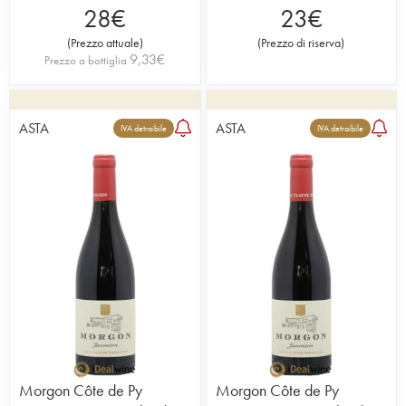
28
€
23
€
(
Prezzo attuale
)
(
Prezzo di riserva
)
9,33
€
Prezzo a bottiglia
ASTA
ASTA
IVA detraibile
IVA detraibile
Morgon Côte de Py
Morgon Côte de Py