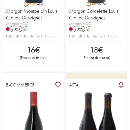
Morgon Montpelain Louis-
Morgon Corcelette Louis-
Claude Desvignes
Claude Desvignes
Morgon AOC
Morgon AOC
2023
A
2022
A
Lotto di 1 bottiglia | 0 aste
Lotto di 1 bottiglia | 0 aste
16
€
18
€
(
Prezzo di riserva
)
(
Prezzo di riserva
)
E-COMMERCE
ASTA