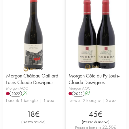
Morgon Château Gaillard
Morgon Côte du Py Louis-
Louis-Claude Desvignes
Claude Desvignes
Morgon AOC
Morgon AOC
2022
A
2022
A
Lotto di 1 bottiglia | 1 asta
Lotto di 2 bottiglie | 0 aste
18
€
45
€
(
Prezzo attuale
)
(
Prezzo di riserva
)
22,50
€
Prezzo a bottiglia