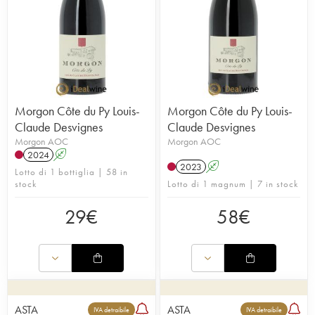
Morgon Côte du Py Louis-
Morgon Côte du Py Louis-
Claude Desvignes
Claude Desvignes
Morgon AOC
Morgon AOC
2024
A
2023
A
Lotto di 1 bottiglia | 58 in
stock
Lotto di 1 magnum | 7 in stock
29
€
58
€
ASTA
ASTA
IVA detraibile
IVA detraibile