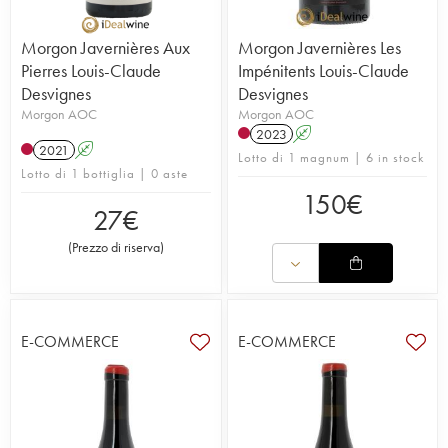
Morgon Javernières Aux
Morgon Javernières Les
Pierres Louis-Claude
Impénitents Louis-Claude
Desvignes
Desvignes
Morgon AOC
Morgon AOC
2023
A
2021
A
Lotto di 1 magnum | 6 in stock
Lotto di 1 bottiglia | 0 aste
150
€
27
€
(
Prezzo di riserva
)
E-COMMERCE
E-COMMERCE