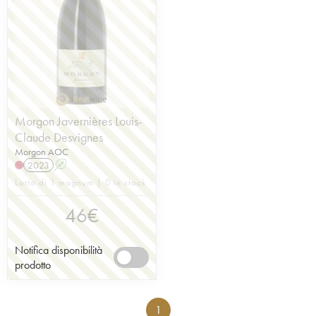
Morgon Javernières Louis-
Claude Desvignes
Morgon AOC
2023
A
Lotto di 1 magnum | 0 in stock
46
€
Notifica disponibilità
prodotto
1