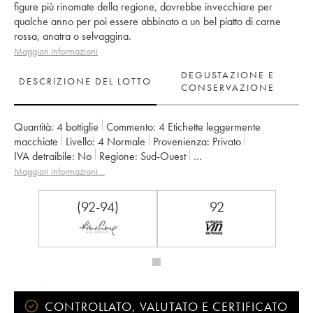
figure più rinomate della regione, dovrebbe invecchiare per
qualche anno per poi essere abbinato a un bel piatto di carne
rossa, anatra o selvaggina.
Maggiori informazioni
DEGUSTAZIONE E
DESCRIZIONE DEL LOTTO
CONSERVAZIONE
Quantità:
4 bottiglie
Commento:
4 Etichette leggermente
macchiate
Livello:
4
Normale
Provenienza:
privato
IVA detraibile:
no
Regione:
Sud-Ouest
Denominazione:
Madiran
Proprietario:
Alain Brumont
Maggiori informazioni…
(92-94)
92
CONTROLLATO, VALUTATO E CERTIFICATO