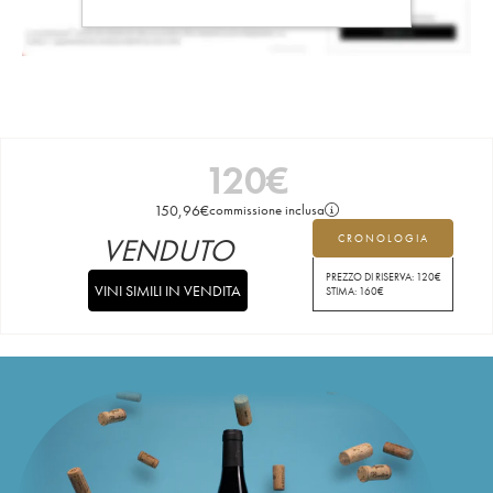
120
€
150,96
€
commissione inclusa
VENDUTO
CRONOLOGIA
PREZZO DI RISERVA:
120
€
VINI SIMILI IN VENDITA
STIMA:
160
€