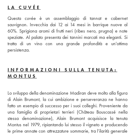
LA CUVÉE
Questa cuvée è un assemblaggio di tannat e cabernet 
sauvignon. Invecchia dai 12 ai 14 mesi in barrique nuove al 
60%. Sprigiona aromi di frutti neri (ribes nero, prugna) e note 
speziate. Al palato presenta dei tannini marcati ma eleganti. Si 
tratta di un vino con una grande profondità e un'ottima 
persistenza.
INFORMAZIONI SULLA TENUTA:
MONTUS
Lo sviluppo della denominazione Madiran deve molto alla figura 
di Alain Brumont, la cui ambizione e perseveranza ne hanno 
fatto un esempio di successo per i suoi colleghi. Proveniente da 
una famiglia di proprietari terrieri (Château Bouscassé nella 
stessa denominazione), Alain Brumont acquisisce la tenuta 
Montus nel 1979, ripiantando lui stesso il vigneto e producendo 
le prime annate con attrezzature sommarie, tra l’ilarità generale 