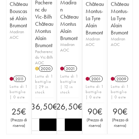
Pachere
Madira
Château
Château
Château
nc du
n
Bouscas
Montus-
Montus-
Vic-Bilh
Château
sé Alain
La Tyre
La Tyre
Château
Montus
Brumont
Alain
Alain
Montus
Alain
Madiran
Brumont
Brumont
AOC
Alain
Brumont
Madiran
Madiran
Brumont
Madiran
AOC
AOC
AOC
Pacherenc
du Vic-Bilh
AOC
2020
2021
Lotto di 1
Lotto di 1
2011
2001
2009
bottiglia
bottiglia
Lotto di 1
Lotto di 1
Lotto di 1
| 29 in
| 12 in
bottiglia
bottiglia
bottiglia
stock
stock
| 0 aste
| 0 aste
| 0 aste
36,50
€
26,50
€
25
€
90
€
90
€
(
Prezzo di
(
Prezzo di
(
Prezzo di
riserva
)
riserva
)
riserva
)