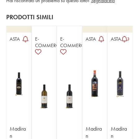
Hai riscontrato un problema su questo lotto?
Segnalacelo
PRODOTTI SIMILI
ASTA
E-
E-
ASTA
ASTA
3
COMMERCE
COMMERCE
Madira
Madira
Madira
n
n
n