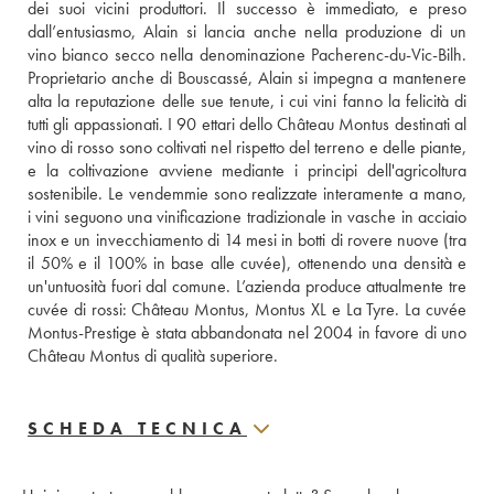
dei suoi vicini produttori. Il successo è immediato, e preso 
dall’entusiasmo, Alain si lancia anche nella produzione di un 
vino bianco secco nella denominazione Pacherenc-du-Vic-Bilh. 
Proprietario anche di Bouscassé, Alain si impegna a mantenere 
alta la reputazione delle sue tenute, i cui vini fanno la felicità di 
tutti gli appassionati. I 90 ettari dello Château Montus destinati al 
vino di rosso sono coltivati nel rispetto del terreno e delle piante, 
e la coltivazione avviene mediante i principi dell'agricoltura 
sostenibile. Le vendemmie sono realizzate interamente a mano, 
i vini seguono una vinificazione tradizionale in vasche in acciaio 
inox e un invecchiamento di 14 mesi in botti di rovere nuove (tra 
il 50% e il 100% in base alle cuvée), ottenendo una densità e 
un'untuosità fuori dal comune. L’azienda produce attualmente tre 
cuvée di rossi: Château Montus, Montus XL e La Tyre. La cuvée 
Montus-Prestige è stata abbandonata nel 2004 in favore di uno 
Château Montus di qualità superiore.
SCHEDA TECNICA