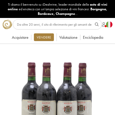
Ti diamo il benvenuto su iDealwine, leader mondiale delle
aste di vini
online
ed enoteca con un'ampia selezione di vini francesi:
Borgogna
,
Bordeaux
,
Champagne
...
Acquistare
Valutazione
Enciclopedia
VENDERE