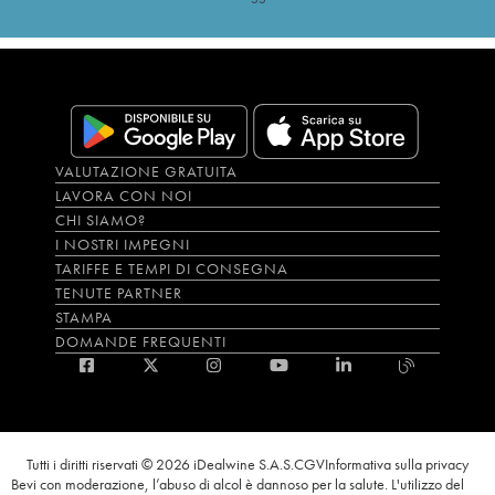
VALUTAZIONE GRATUITA
LAVORA CON NOI
CHI SIAMO?
I NOSTRI IMPEGNI
TARIFFE E TEMPI DI CONSEGNA
TENUTE PARTNER
STAMPA
DOMANDE FREQUENTI
Tutti i diritti riservati © 2026 iDealwine S.A.S.
CGV
Informativa sulla privacy
Bevi con moderazione, l’abuso di alcol è dannoso per la salute. L'utilizzo del