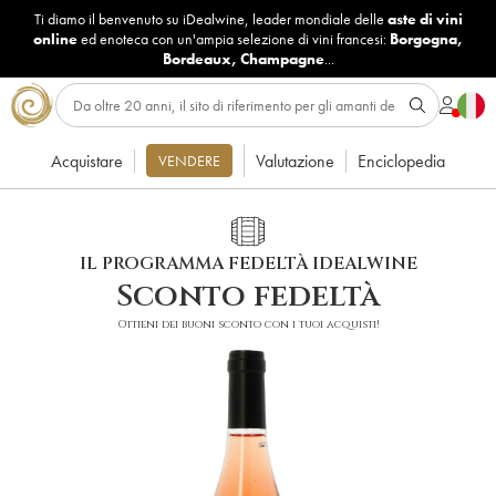
Ti diamo il benvenuto su iDealwine, leader mondiale delle
aste di vini
online
ed enoteca con un'ampia selezione di vini francesi:
Borgogna
,
Bordeaux
,
Champagne
...
Acquistare
Valutazione
Enciclopedia
VENDERE
IL PROGRAMMA FEDELTÀ IDEALWINE
Sconto fedeltà
Ottieni dei buoni sconto con i tuoi acquisti!