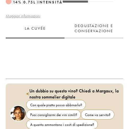
14
%
0.75
L
INTENSITÀ
Maggiori informazioni
DEGUSTAZIONE E
LA CUVÉE
CONSERVAZIONE
Un dubbio su questo vino? Chiedi a Margaux, la
nostra sommelier digitale
Con quale piatto posso abbinarlo?
Puoi consigliarmi dei vini simili?
Come va servito?
A quanto ammontano i costi di spedizione?