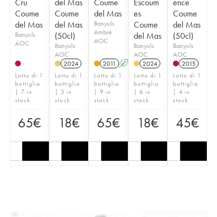
Cru
del Mas
Coume
Escoum
ence
Coume
Coume
del Mas
es
Coume
del Mas
del Mas
Banyuls
Coume
del Mas
Ambré
Banyuls
(50cl)
del Mas
(50cl)
AOC
AOC
Banyuls
Banyuls
Banyuls
AOC
AOC
AOC
2024
2011
A
2024
2015
Lotto di 1
Lotto di 1
Lotto di 1
Lotto di 1
Lotto di 1
bottiglia
bottiglia
bottiglia
bottiglia
bottiglia
| 7 in
| 3 in
| 9 in
| 6 in
| 4 in
stock
stock
stock
stock
stock
65
€
18
€
65
€
18
€
45
€