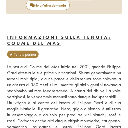
Ho un'altra domanda
INFORMAZIONI SULLA TENUTA:
COUME DEL MAS
★ Tenuta partner
La storia di Coume del Mas inizia nel 2001, quando Philippe 
Gard effettua le sue prime vinificazioni. Situate generalmente su 
terreni molti ripidi, alcune parcelle della tenuta sono coltivate a 
un’altezza di 380 metri s.l.m., mentre gli altri vigneti si trovano a 
strapiombo sul mar Mediterraneo. A causa dei dislivelli a volte 
vertiginosi, le vendemmie manuali sono dunque indispensabili. 
Un vitigno è al centro del lavoro di Philippe Gard e di sua 
moglie Nathalie: il grenache. Nero, grigio o bianco, è utilizzato 
in assemblaggio o da solo per produrre vini bianchi, rosé e 
rossi. Coltivano anche altri cinque vitigni: mourvèdre, carignano, 
vermentino, roussanne e syrah. Philippe Gard lavora 