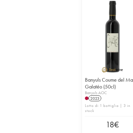
Banyuls Coume del Ma
Galatéo (50cl)
Banyuls AOC
2023
Lotto di 1 bottiglia | 3 in
stock
18
€