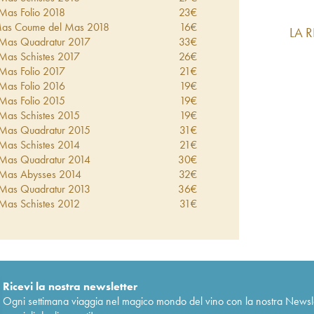
Mas Folio
2018
23
€
Mas Coume del Mas
2018
16
€
LA 
 Mas Quadratur
2017
33
€
Mas Schistes
2017
26
€
Mas Folio
2017
21
€
Mas Folio
2016
19
€
Mas Folio
2015
19
€
Mas Schistes
2015
19
€
 Mas Quadratur
2015
31
€
Mas Schistes
2014
21
€
 Mas Quadratur
2014
30
€
 Mas Abysses
2014
32
€
 Mas Quadratur
2013
36
€
Mas Schistes
2012
31
€
 Mas Quadratur
2012
37
€
Mas Schistes
2011
20
€
Mas Folio
2011
34
€
 Mas Quadratur
2011
32
€
Mas Coume del Mas
2011
23
€
Ricevi la nostra newsletter
ce Coume del Mas
2005
25
€
Ogni settimana viaggia nel magico mondo del vino con la nostra Newslette
 Mas Quadratur
2005
20
€