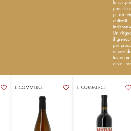
sue prime 
le sue pri
parcelle d
parcelle d
altri vign
gli altri
dislivelli
dislivel
indispensa
indispensa
Un vitigno
Un vitign
grenache.
il grenac
produrre v
per produr
mourvèdre
mourvèdr
principal
lavora pr
precisi ed
a vini pr
del Roussi
riferimen
regione. 
preferite 
E-COMMERCE
E-COMMERCE