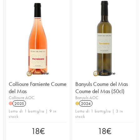
Collioure Farniente Coume
Banyuls Coume del Mas
del Mas
Coume del Mas (50cl)
Collioure AOC
Banyuls AOC
2025
2024
Lotto di 1 bottiglia | 9 in
Lotto di 1 bottiglia | 3 in
stock
stock
18
€
18
€