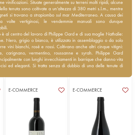
vinificazioni. Situate generalmente su terreni molti ripidi, alcune
me vinificazioni. Situate generalmente su terreni molti ripidi, alcune
ella tenuta sono coltivate a un’altezza di 380 metri s.l.m., mentre gli
ella tenuta sono coltivate a un’altezza di 380 metri s.l.m., mentre
eti si trovano a strapiombo sul mar Mediterraneo. A causa dei
 vigneti si trovano a strapiombo sul mar Mediterraneo. A causa dei
 a volte vertiginosi, le vendemmie manuali sono dunque
li a volte vertiginosi, le vendemmie manuali sono dunque
bili.
bili.
 è al centro del lavoro di Philippe Gard e di sua moglie Nathalie: il
o è al centro del lavoro di Philippe Gard e di sua moglie Nathalie:
 Nero, grigio o bianco, è utilizzato in assemblaggio o da solo per
he. Nero, grigio o bianco, è utilizzato in assemblaggio o da solo
ini bianchi, rosé e rossi. Coltivano anche altri cinque vitigni:
re vini bianchi, rosé e rossi. Coltivano anche altri cinque vitigni:
, carignano, vermentino, roussanne e syrah. Philippe Gard lavora
e, carignano, vermentino, roussanne e syrah. Philippe Gard
mente con lunghi invecchiamenti in barrique che danno vita a vini
incipalmente con lunghi invecchiamenti in barrique che danno vita
 eleganti. Si tratta senza di dubbio di una delle tenute di riferimento
ecisi ed eleganti. Si tratta senza di dubbio di una delle tenute di
llon e - non ve lo nascondiamo - una delle nostre preferite della
to del Roussillon e - non ve lo nascondiamo - una delle nostre
Che aspettate a scoprirla?
della regione. Che aspettate a scoprirla?
E-COMMERCE
E-COMMERCE