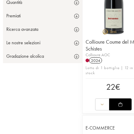
Quantità
Premiati
Ricerca avanzata
Collioure Coume del 
Le nostre selezioni
Schistes
Collioure AOC
Gradazione alcolica
2024
Lotto di 1 bottiglia | 12 in
stock
22
€
E-COMMERCE