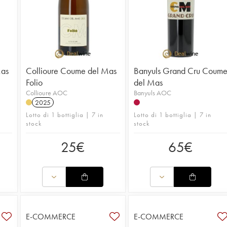
Mas
Collioure Coume del Mas
Banyuls Grand Cru Coum
Folio
del Mas
Collioure AOC
Banyuls AOC
2025
Lotto di 1 bottiglia | 7 in
Lotto di 1 bottiglia | 7 in
stock
stock
25
€
65
€
E-COMMERCE
E-COMMERCE