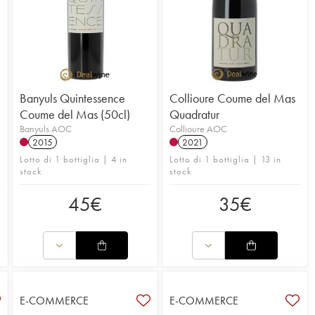
e
Banyuls Quintessence
Collioure Coume del Mas
Coume del Mas (50cl)
Quadratur
Banyuls AOC
Collioure AOC
2015
2021
Lotto di 1 bottiglia | 4 in
Lotto di 1 bottiglia | 13 in
stock
stock
45
€
35
€
E-COMMERCE
E-COMMERCE