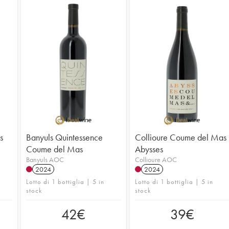
s
Banyuls Quintessence
Collioure Coume del Mas
Coume del Mas
Abysses
Banyuls AOC
Collioure AOC
2024
2024
Lotto di 1 bottiglia | 5 in
Lotto di 1 bottiglia | 5 in
stock
stock
42
€
39
€