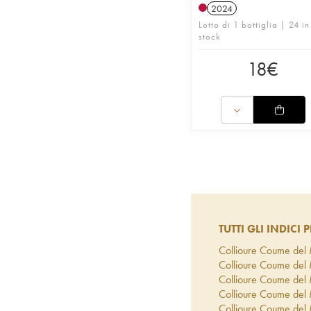
2024
Lotto di 1 bottiglia | 24 in
stock
18
€
TUTTI GLI INDICI P
Collioure Coume del 
Collioure Coume del 
Collioure Coume del 
Collioure Coume del
Collioure Coume del 