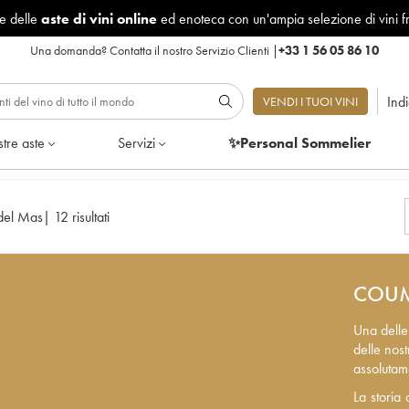
le delle
aste di vini online
ed enoteca con un'ampia selezione di vini f
Una domanda?
Contatta il nostro Servizio Clienti
|
+33 1 56 05 86 10
Ind
VENDI I TUOI VINI
tre aste
Servizi
✨Personal Sommelier
del Mas
|
12 risultati
COUM
Una delle
delle nos
assolutam
La storia
La storia