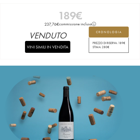
189
€
237,76
€
commissione inclusa
VENDUTO
CRONOLOGIA
PREZZO DI RISERVA:
189
€
VINI SIMILI IN VENDITA
STIMA:
280
€