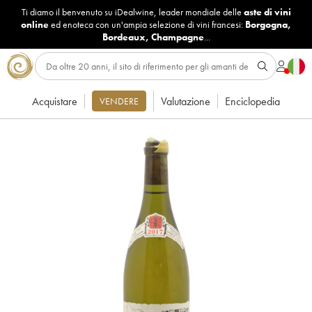
Ti diamo il benvenuto su iDealwine, leader mondiale delle
aste di vini
online
ed enoteca con un'ampia selezione di vini francesi:
Borgogna
,
Bordeaux
,
Champagne
...
Acquistare
Valutazione
Enciclopedia
VENDERE