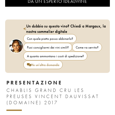
DA UN ESPERTO IDEALWINE
Un dubbio su questo vino? Chiedi a Margaux, la
nostra sommelier digitale
Con quale piatto posso abbinarlo?
Puoi consigliarmi dei vini simili?
Come va servito?
A quanto ammontano i costi di spedizione?
Ho un'altra domanda
PRESENTAZIONE
CHABLIS GRAND CRU LES
PREUSES VINCENT DAUVISSAT
(DOMAINE) 2017