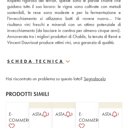
Rispetto rigoroso del terroir, queste sono le parole chiave che 
guidano tutto il suo lavoro: le vigne sono coltivate con metodi 
sostenibili, le rese sono modeste e per la fermentazione e 
l'invecchiamento si utilizzano botti di rovere nuovo… Ne 
risultano vini freschi e minerali con un ottimo potenziale di 
invecchiamento (da lasciare in cantina per almeno cinque anni). 
Annoverata tra i migliori produttori di Chablis, la tenuta di René e 
Vincent Dauvissat produce ottimi vini, una garanzia di qualità.
SCHEDA TECNICA
Hai riscontrato un problema su questo lotto?
Segnalacelo
PRODOTTI SIMILI
E-
ASTA
ASTA
E-
ASTA
3
3
1
COMMERCE
COMMERCE