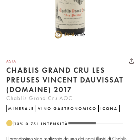
ASTA
CHABLIS GRAND CRU LES
PREUSES VINCENT DAUVISSAT
(DOMAINE) 2017
Chablis Grand Cru AOC
MINERALE
VINO GASTRONOMICO
ICONA
13
%
0.75
L
INTENSITÀ
Il grandissimo vino realizzato da uno dei nomi illustri di Chablis.