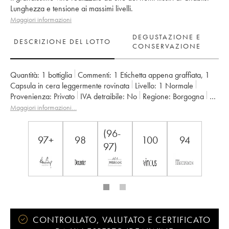
Lunghezza e tensione ai massimi livelli.
Maggiori informazioni
DEGUSTAZIONE E
DESCRIZIONE DEL LOTTO
CONSERVAZIONE
Quantità:
1 bottiglia
Commenti:
1 Etichetta appena graffiata
,
1
Capsula in cera leggermente rovinata
Livello:
1
Normale
Provenienza:
privato
IVA detraibile:
no
Regione:
Borgogna
Denominazione:
Chablis
Classificazione:
Grand Cru
Maggiori informazioni…
Proprietario:
Vincent Dauvissat (Domaine)
(96-
97+
98
100
94
97)
CONTROLLATO, VALUTATO E CERTIFICATO