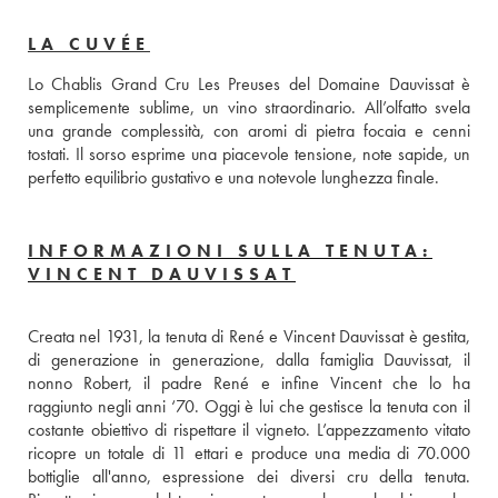
LA CUVÉE
Lo Chablis Grand Cru Les Preuses del Domaine Dauvissat è 
semplicemente sublime, un vino straordinario. All’olfatto svela 
una grande complessità, con aromi di pietra focaia e cenni 
tostati. Il sorso esprime una piacevole tensione, note sapide, un 
perfetto equilibrio gustativo e una notevole lunghezza finale.
INFORMAZIONI SULLA TENUTA:
VINCENT DAUVISSAT
Creata nel 1931, la tenuta di René e Vincent Dauvissat è gestita, 
di generazione in generazione, dalla famiglia Dauvissat, il 
nonno Robert, il padre René e infine Vincent che lo ha 
raggiunto negli anni ‘70. Oggi è lui che gestisce la tenuta con il 
costante obiettivo di rispettare il vigneto. L’appezzamento vitato 
ricopre un totale di 11 ettari e produce una media di 70.000 
bottiglie all'anno, espressione dei diversi cru della tenuta. 