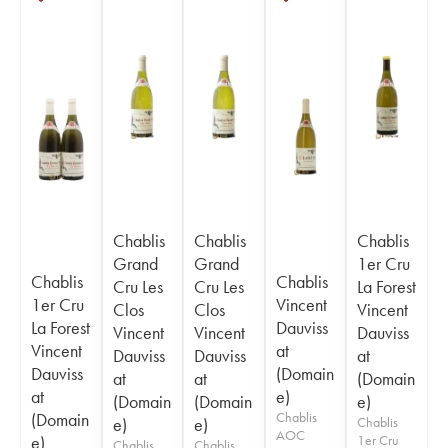
Chablis
Chablis
Chablis
Grand
Grand
1er Cru
Chablis
Chablis
Cru Les
Cru Les
La Forest
1er Cru
Vincent
Clos
Clos
Vincent
La Forest
Dauviss
Vincent
Vincent
Dauviss
Vincent
at
Dauviss
Dauviss
at
Dauviss
(Domain
at
at
(Domain
at
e)
(Domain
(Domain
e)
(Domain
Chablis
e)
e)
Chablis
AOC
e)
1er Cru
Chablis
Chablis